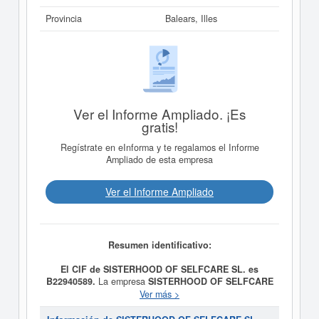
Provincia
Balears, Illes
Ver el Informe Ampliado. ¡Es
gratis!
Regístrate en eInforma y te regalamos el Informe
Ampliado de esta empresa
Ver el Informe Ampliado
Resumen identificativo:
El CIF de SISTERHOOD OF SELFCARE SL. es
B22940589.
La empresa
SISTERHOOD OF SELFCARE
SL.
tiene como objetivo 1- La organización y gestión de
Ver más >
eventos, talleres, conferencias, seminarios y actividades
formativas relacionadas con la psicología y el