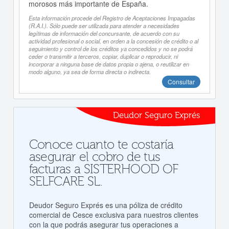
morosos más importante de España.
Esta información procede del Registro de Aceptaciones Impagadas
(R.A.I.). Sólo puede ser utilizada para atender a necesidades
legítimas de información del concursante, de acuerdo con su
actividad profesional o social, en orden a la concesión de crédito o al
seguimiento y control de los créditos ya concedidos y no se podrá
ceder o transmitir a terceros, copiar, duplicar o reproducir, ni
incorporar a ninguna base de datos propia o ajena, o reutilizar en
modo alguno, ya sea de forma directa o indirecta.
Consultar
Deudor Seguro Exprés
Conoce cuanto te costaría
asegurar el cobro de tus
facturas a SISTERHOOD OF
SELFCARE SL.
Deudor Seguro Exprés es una póliza de crédito
comercial de Cesce exclusiva para nuestros clientes
con la que podrás asegurar tus operaciones a