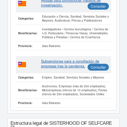
Ayudas para promocionar trabajos de
investigación.
Consultar
Educación y Ciencia, Sanidad, Servicios Sociales y
Categorías:
Mayores, Audiovisual, Prensa y Publicaciones
Investigadores / Centros tecnológicos / Centros de
I+D, Particulares / Personas físicas, Universidades
Beneficiarios:
Públicas y Privadas / Centros de Enseñanza
Islas Baleares
Provincia:
Subvenciones para a conciliación de
empresas tras la pandemia.
Consultar
Empleo, Sanidad, Servicios Sociales y Mayores
Categorías:
Autónomos, Empresas (más de 250 empleados),
Microempresas (menos de 10 empleados), Pymes
Beneficiarios:
(menos de 250 empleados), Sociedades Civiles
Islas Baleares
Provincia:
Estructura legal de SISTERHOOD OF SELFCARE