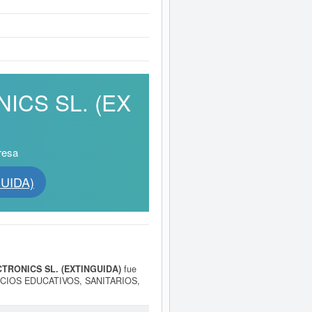
NICS SL. (EX
resa
GUIDA)
CTRONICS SL. (EXTINGUIDA)
fue
VICIOS EDUCATIVOS, SANITARIOS,
Y TECNICAS. Su categorización
 ELECTRONICS SL. (EXTINGUIDA)