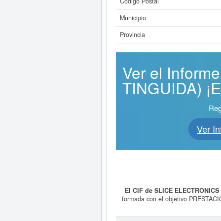
Código Postal
Municipio
Provincia
Ver el Infor
TINGUIDA) ¡Es
Reg
Ver I
El CIF de SLICE ELECTRONICS 
formada con el objetivo PREST
DE OCIO Y ENTRETENIMIENTO., 
en el CNAE es 8210 - Actividades adm