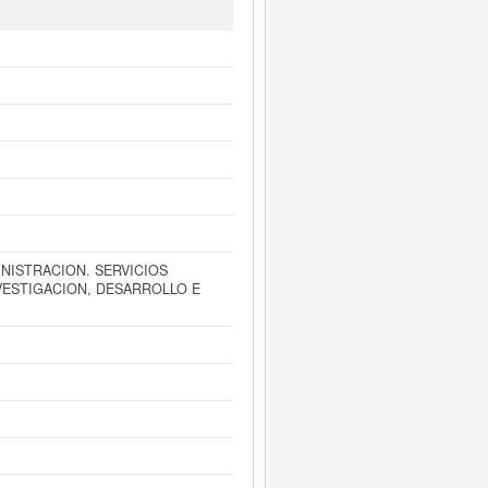
ulta ha sido el 09/03/2012. Esta
u patrimonio social de la compañia
el Registro Mercantil de Madrid.
er inmediatamente a este Informe
como los balances y cuentas de
INISTRACION. SERVICIOS
NVESTIGACION, DESARROLLO E