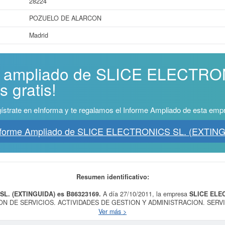
28224
POZUELO DE ALARCON
Madrid
me ampliado de SLICE ELECTRO
 gratis!
ístrate en eInforma y te regalamos el Informe Ampliado de esta emp
nforme Ampliado de SLICE ELECTRONICS SL. (EXTIN
Resumen identificativo:
SL. (EXTINGUIDA) es B86323169.
A día 27/10/2011, la empresa
SLICE ELE
ACION DE SERVICIOS. ACTIVIDADES DE GESTION Y ADMINISTRACION. SER
INVESTIGACION, DESARROLLO E INNOVACION., ACTIVIDADES CIENTIFICAS 
Ver más >
inistrativas y auxiliares de oficina. En la clasificación SIC, la empresa
SLICE