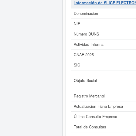
cuenta con el número 27590000. 
Información de SLICE ELECTRON
compañia puede solicitar alguna s
está entre el rango de 3.100 a 
Denominación
Si está interesado en conocer
NIF
ampliado
de SLICE ELECTRONICS 
Número DUNS
Actividad Informa
CNAE 2025
SIC
Objeto Social
Registro Mercantil
Actualización Ficha Empresa
Última Consulta Empresa
Total de Consultas