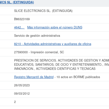
Esta empresa se ha consultado en eInforma un total de 2 veces. La última cons
ICS SL. (EXTINGUIDA)
ubvención y para informarse de cuales son, puede hacerlo en esta misma web. S
60.000 €. Esta empresa ha publicado 10 actos en el BORME y se dió de alta en 
SLICE ELECTRONICS SL. (EXTINGUIDA)
 más datos de la empresa SLICE ELECTRONICS SL. (EXTINGUIDA) puede
acced
B86323169
SL. (EXTINGUIDA) y consultar los resultados de sus años de actividad, así 
resultados disponibles.
4642...
Más información sobre el número DUNS
La última actualización del informe de empresa se ha realizado el 26/05/2023.
Servicio de gestión administrativa
8210 - Actividades administrativas y auxiliares de oficina
27590000 - Impresión comercial, SC
PRESTACION DE SERVICIOS. ACTIVIDADES DE GESTION Y ADM
EDUCATIVOS, SANITARIOS, DE OCIO Y ENTRETENIMIENTO., I
INNOVACION., ACTIVIDADES CIENTIFICAS Y TECNICAS
Registro Mercantil de Madrid
- 10 actos en BORME publicados
26/05/2023
09/03/2012
2