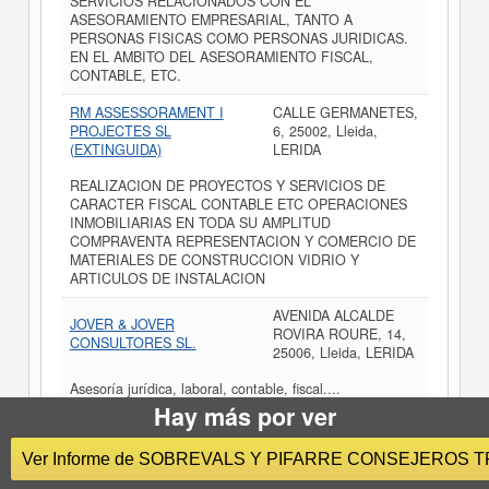
SERVICIOS RELACIONADOS CON EL
ASESORAMIENTO EMPRESARIAL, TANTO A
PERSONAS FISICAS COMO PERSONAS JURIDICAS.
EN EL AMBITO DEL ASESORAMIENTO FISCAL,
CONTABLE, ETC.
RM ASSESSORAMENT I
CALLE GERMANETES,
PROJECTES SL
6, 25002, Lleida,
(EXTINGUIDA)
LERIDA
REALIZACION DE PROYECTOS Y SERVICIOS DE
CARACTER FISCAL CONTABLE ETC OPERACIONES
INMOBILIARIAS EN TODA SU AMPLITUD
COMPRAVENTA REPRESENTACION Y COMERCIO DE
MATERIALES DE CONSTRUCCION VIDRIO Y
ARTICULOS DE INSTALACION
AVENIDA ALCALDE
JOVER & JOVER
ROVIRA ROURE, 14,
CONSULTORES SL.
25006, Lleida, LERIDA
Asesoría jurídica, laboral, contable, fiscal....
Hay más por ver
CALLE GENERAL
CHECK ACCOUNT SL
BRITO, 2, 25007,
Ver Informe de SOBREVALS Y PIFARRE CONSEJEROS 
Lleida, LERIDA