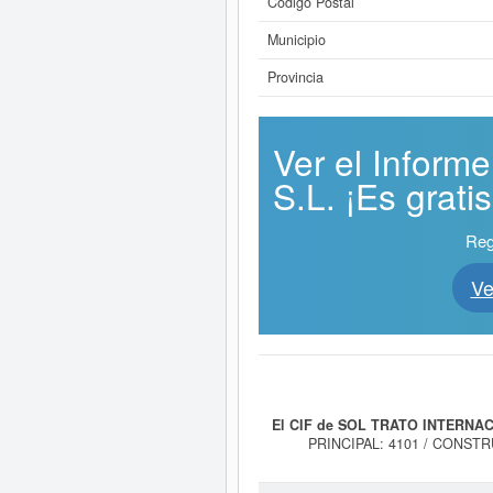
Código Postal
Municipio
Provincia
Ver el Infor
S.L. ¡Es gratis
Reg
Ve
El CIF de SOL TRATO INTERNAC
PRINCIPAL: 4101 / CONST
ESPECIALIZADO, DE PRODUCTOS 
día 11/07/2025. La clase CNAE a l