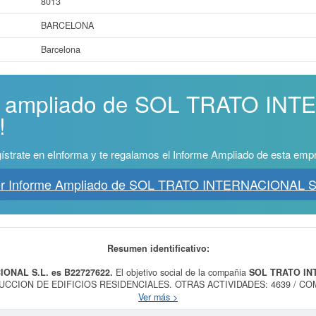
8013
BARCELONA
Barcelona
me ampliado de SOL TRATO I
!
ístrate en eInforma y te regalamos el Informe Ampliado de esta emp
r Informe Ampliado de SOL TRATO INTERNACIONAL S
Resumen identificativo:
IONAL S.L. es B22727622.
El objetivo social de la compañia
SOL TRATO IN
RUCCION DE EDIFICIOS RESIDENCIALES. OTRAS ACTIVIDADES: 4639 / C
ALIMENTICIOS, BEBIDAS Y TABACO. 4650 / COMERCIO AL POR MAYOR DE
Ver más >
a que pertenece es 4101 - Construcción de edificios residenciales. El número