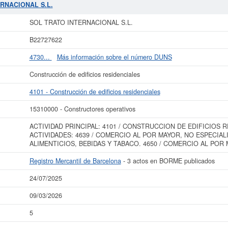
 el 15310000. Esta empresa acumula 5 consultas, la última se ha producido el 
ERNACIONAL S.L.
 y las relacionadas de su sector pueden optar. La cifra aproximada del capita
os existentes en el BORME es de 3 y aparece dada de alta en la provincia Barce
SOL TRATO INTERNACIONAL S.L.
más datos de la empresa SOL TRATO INTERNACIONAL S.L. puede
acceder inmed
B22727622
 consultar los resultados de sus años de actividad, así como los balances y 
4730...
Más información sobre el número DUNS
La última actualización del informe de empresa se ha realizado el 24/07/2025.
Construcción de edificios residenciales
4101 - Construcción de edificios residenciales
15310000 - Constructores operativos
ACTIVIDAD PRINCIPAL: 4101 / CONSTRUCCION DE EDIFICIOS 
ACTIVIDADES: 4639 / COMERCIO AL POR MAYOR, NO ESPECIA
ALIMENTICIOS, BEBIDAS Y TABACO. 4650 / COMERCIO AL POR
Registro Mercantil de Barcelona
- 3 actos en BORME publicados
24/07/2025
09/03/2026
5