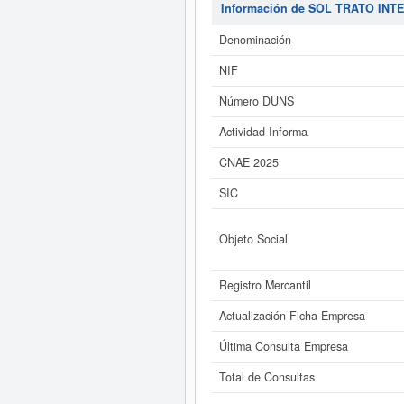
S.L.
en la clasificación del SIC es
Información de SOL TRATO INT
las subvenciones que esta empresa
3.100 €. La cantidad de act
Denominación
Si está interesado en conocer 
NIF
de SOL TRATO INTERNACIONAL S.L. y
Número DUNS
Actividad Informa
CNAE 2025
SIC
Objeto Social
Registro Mercantil
Actualización Ficha Empresa
Última Consulta Empresa
Total de Consultas