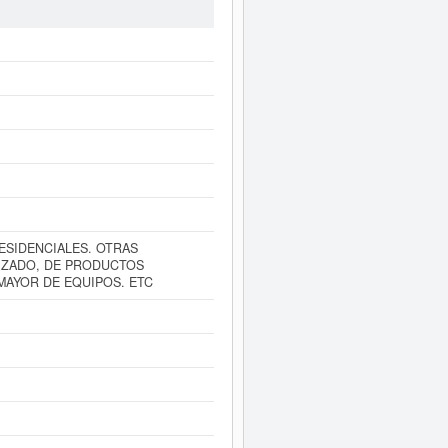
09/03/2026. Consulte en esta página
l social de esta empresa es de 0 a
lona del Registro Mercantil.
iatamente a este Informe ampliado
cuentas de resultados disponibles.
RESIDENCIALES. OTRAS
LIZADO, DE PRODUCTOS
 MAYOR DE EQUIPOS. ETC