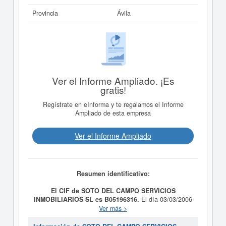
Provincia
Ávila
Ver el Informe Ampliado. ¡Es
gratis!
Regístrate en eInforma y te regalamos el Informe
Ampliado de esta empresa
Ver el Informe Ampliado
Resumen identificativo:
El CIF de SOTO DEL CAMPO SERVICIOS
INMOBILIARIOS SL es B05196316.
El día 03/03/2006
se formó la empresa
SOTO DEL CAMPO SERVICIOS
Ver más >
INMOBILIARIOS SL
con la finalidad de 1. LA
PROMOCION, CONSTRUCCION, POR CUENTA