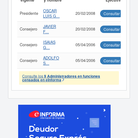
vigente
y nombre
Ejecutivo
OSCAR
Presidente
20/02/2008
Consultar
LUIS G...
JAVIER
Consejero
20/02/2008
Consultar
F...
ISAIAS
Consejero
05/04/2006
Consultar
G...
ADOLFO
Consejero
05/04/2006
Consultar
S...
Consulte los
9 Administradores en funciones
censados en eInforma