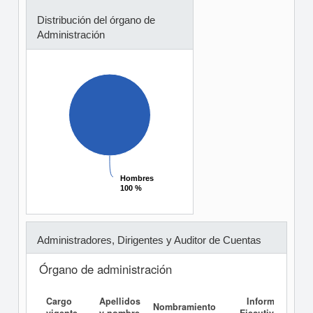
Distribución del órgano de
Administración
Hombres
Hombres
100 %
100 %
Administradores, Dirigentes y Auditor de Cuentas
Órgano de administración
Cargo
Apellidos
Informe
Nombramiento