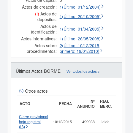
Actos de capital:
0
Actos de creación:
1(Último: 01/12/2004)
(!)
Actos de
1(Último: 20/10/2005)
depósitos:
Actos de
1(Último: 01/04/2005)
identificación:
Actos informativos:
1(Último: 26/05/2008)
Actos sobre
2(Último: 10/12/2015,
procedimientos:
primero: 19/01/2010)
Últimos Actos BORME
Ver todos los actos
Otros actos
Nº
REG.
ACTO
FECHA
ANUNCIO
MERC.
Cierre provisional
hoja registral
10/12/2015
499938
Lleida
Consult
(IA)