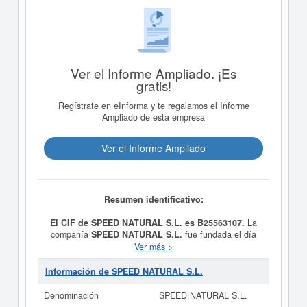
Ver el Informe Ampliado. ¡Es
gratis!
Regístrate en eInforma y te regalamos el Informe
Ampliado de esta empresa
Ver el Informe Ampliado
Resumen identificativo:
El CIF de SPEED NATURAL S.L. es B25563107.
La
compañía
SPEED NATURAL S.L.
fue fundada el día
01/10/2004 teniendo como meta social LA
Ver más >
EXPLOTACION DE ESTABLECIMIENTOS DE
HOSTELERIA EN GENERAL, ASI COMO LA
Información de SPEED NATURAL S.L.
PROMOCION, GESTION Y EXPLOTACION DE
RESTAURANTES, CAFETERIAS, BARES MUSICALES,
Denominación
SPEED NATURAL S.L.
PUBS Y DISCOTECAS. . Está incluida en la clase CNAE