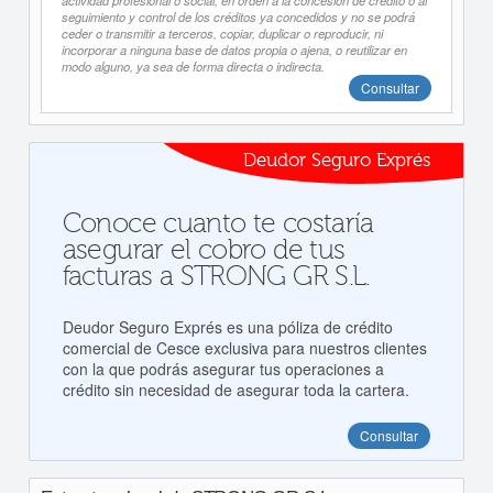
actividad profesional o social, en orden a la concesión de crédito o al
seguimiento y control de los créditos ya concedidos y no se podrá
ceder o transmitir a terceros, copiar, duplicar o reproducir, ni
incorporar a ninguna base de datos propia o ajena, o reutilizar en
modo alguno, ya sea de forma directa o indirecta.
Consultar
Deudor Seguro Exprés
Conoce cuanto te costaría
asegurar el cobro de tus
facturas a STRONG GR S.L.
Deudor Seguro Exprés es una póliza de crédito
comercial de Cesce exclusiva para nuestros clientes
con la que podrás asegurar tus operaciones a
crédito sin necesidad de asegurar toda la cartera.
Consultar