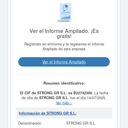
Ver el Informe Ampliado. ¡Es
gratis!
Regístrate en eInforma y te regalamos el Informe
Ampliado de esta empresa
Ver el Informe Ampliado
Resumen identificativo:
El CIF de STRONG GR S.L. es B22742399.
La fecha
de alta de
STRONG GR S.L.
fue el día 14/07/2025,
constituyendo su meta como COMERCIO AL POR
Ver más >
MENOR Y AL POR MAYOR DE PRODUCTOS DE
COSMETICA E HIGIENE. SERVICIOS DE
Información de STRONG GR S.L.
CONSULTORIA EN EL AMBITO DE LA COSMETICA.
Esta empresa está clasificada dentro del CNAE en la
Denominación
STRONG GR S.L.
categoría 4775 - Comercio al por menor de productos de