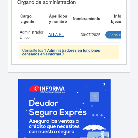
Órgano de administración
Cargo
Apellidos
Informe
Nombramiento
vigente
y nombre
Ejecutivo
Administrador
ALLA P...
30/07/2025
Consultar
Único
Consulte los
1 Administradores en funciones
censados en eInforma