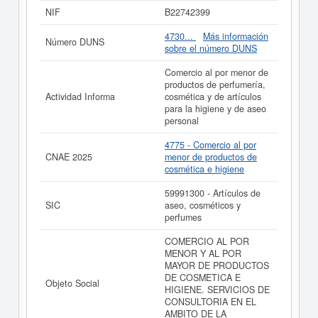
cosmética e higiene.
STRONG GR S.L.
se encuentra
NIF
B22742399
dentro de la clasificación SIC con el número 59991300.
Se ha consultado esta ficha un total de 1 veces, donde
4730...
Más información
Número DUNS
la última consulta se ha producido el 10/01/2026. Aquí
sobre el número DUNS
mismo puede informarse de qué subvenciones puede
solicitar esta empresa. El capital aproximado de esta
Comercio al por menor de
empresa es de 0 a 3.100 €. La empresa
STRONG GR
productos de perfumería,
S.L.
está inscrita en el Registro Mercantil de Barcelona
Actividad Informa
cosmética y de artículos
y tiene en el BORME 3 actos.
para la higiene y de aseo
personal
Si está interesado en conocer más datos de la empresa
STRONG GR S.L. puede
acceder inmediatamente a
4775 - Comercio al por
este Informe ampliado
de STRONG GR S.L. y consultar
CNAE 2025
menor de productos de
los resultados de sus años de actividad, así como los
cosmética e higiene
balances y cuentas de resultados disponibles.
59991300 - Artículos de
La última actualización del informe de empresa se ha
SIC
aseo, cosméticos y
realizado el 23/09/2025.
perfumes
COMERCIO AL POR
MENOR Y AL POR
MAYOR DE PRODUCTOS
DE COSMETICA E
Objeto Social
HIGIENE. SERVICIOS DE
CONSULTORIA EN EL
AMBITO DE LA