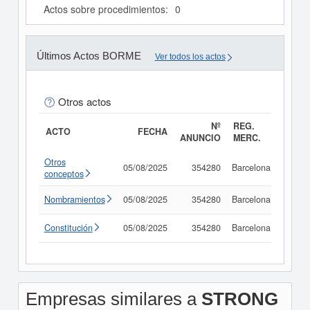
Actos sobre procedimientos:
0
Últimos Actos BORME
Ver todos los actos
Otros actos
Nº
REG.
ACTO
FECHA
ANUNCIO
MERC.
Otros
05/08/2025
354280
Barcelona
Consu
conceptos
Nombramientos
05/08/2025
354280
Barcelona
Consu
Constitución
05/08/2025
354280
Barcelona
Consu
Empresas similares a
STRONG