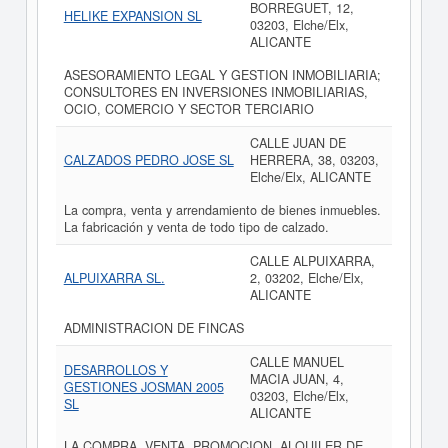
BORREGUET, 12,
HELIKE EXPANSION SL
03203, Elche/Elx,
ALICANTE
ASESORAMIENTO LEGAL Y GESTION INMOBILIARIA;
CONSULTORES EN INVERSIONES INMOBILIARIAS,
OCIO, COMERCIO Y SECTOR TERCIARIO
CALLE JUAN DE
CALZADOS PEDRO JOSE SL
HERRERA, 38, 03203,
Elche/Elx, ALICANTE
La compra, venta y arrendamiento de bienes inmuebles.
La fabricación y venta de todo tipo de calzado.
CALLE ALPUIXARRA,
ALPUIXARRA SL.
2, 03202, Elche/Elx,
ALICANTE
ADMINISTRACION DE FINCAS
CALLE MANUEL
DESARROLLOS Y
MACIA JUAN, 4,
GESTIONES JOSMAN 2005
03203, Elche/Elx,
SL
ALICANTE
LA COMPRA, VENTA, PROMOCION, ALQUILER DE