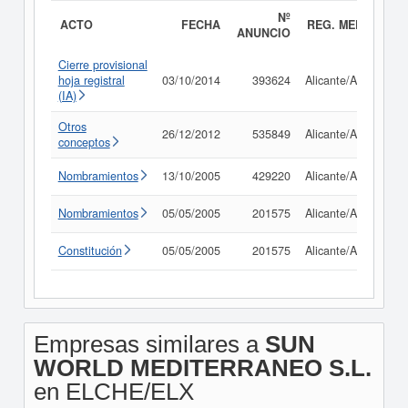
Nº
ACTO
FECHA
REG. MERC.
ANUNCIO
Cierre provisional
hoja registral
03/10/2014
393624
Alicante/Alacant
(IA)
Otros
26/12/2012
535849
Alicante/Alacant
conceptos
Nombramientos
13/10/2005
429220
Alicante/Alacant
Nombramientos
05/05/2005
201575
Alicante/Alacant
Constitución
05/05/2005
201575
Alicante/Alacant
Empresas similares a
SUN
WORLD MEDITERRANEO S.L.
en ELCHE/ELX