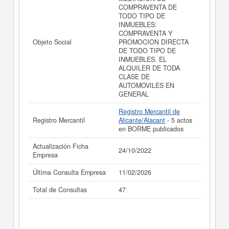
resultados de sus años de actividad, así como los
COMPRAVENTA DE
balances y cuentas de resultados disponibles.
TODO TIPO DE
INMUEBLES:
La última actualización del informe de empresa se ha
COMPRAVENTA Y
realizado el 24/10/2022.
Objeto Social
PROMOCION DIRECTA
DE TODO TIPO DE
INMUEBLES. EL
ALQUILER DE TODA
CLASE DE
AUTOMOVILES EN
GENERAL
Registro Mercantil de
Registro Mercantil
Alicante/Alacant
- 5 actos
en BORME publicados
Actualización Ficha
24/10/2022
Empresa
Última Consulta Empresa
11/02/2026
Total de Consultas
47