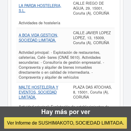
CALLE RIEGO DE
LA PARDA HOSTELERIA,
AGUA, 29, 15001,
S.L.
Coruña (A), CORUÑA
Actividades de hostelería
CALLE JAVIER LOPEZ
A BOA VIDA GESTION,
LOPEZ, 13, 15009,
SOCIEDAD LIMITADA.
Coruña (A), CORUÑA
Actividad principal: - Explotación de restaurantes,
cafeterías, Café- bares (CNAE 5610). Actividades
secundarias: - Consultoría de gestión empresarial. -
Compraventa y alquiler de bienes inmuebles
directamente o en calidad de intermediaria. -
Compraventa y alquiler de vehículos
MALTE HOSTELERIA Y
PLAZA DAS ATOCHAS,
EVENTOS, SOCIEDAD
8, 15001, Coruña (A),
LIMITADA.
CORUÑA
Actividad principal: Explotación de establecimientos de
Hay más por ver
hostelería, food trucks, prestación de servicios de
catering, así como comercio al menor de productos
(CNAES 5610, 5621 y 5629) Otras actividades: Venta de
Ver Informe de SUSHIMAKOTO, SOCIEDAD LIMITADA.
merchandising (CNAE 4799) Organización de eventos,