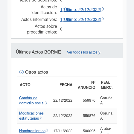
Actos de
1(Último: 22/12/2022)
identificación:
Actos informativos:
1(Último: 22/12/2022)
Actos sobre
0
procedimientos:
Últimos Actos BORME
Ver todos los actos
Otros actos
Nº
REG.
ACTO
FECHA
ANUNCIO
MERC.
Cambio de
Coruña,
22/12/2022
559876
Consult
domicilio social
A
Modificaciones
Coruña,
22/12/2022
559876
Consult
estatutarias
A
Araba/
Nombramientos
17/11/2022
500095
Consult
Álava