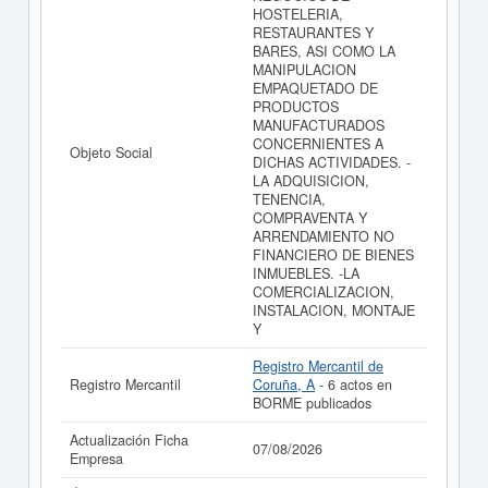
HOSTELERIA,
La última actualización del informe de empresa se ha
RESTAURANTES Y
realizado el 07/08/2026.
BARES, ASI COMO LA
MANIPULACION
EMPAQUETADO DE
PRODUCTOS
MANUFACTURADOS
CONCERNIENTES A
Objeto Social
DICHAS ACTIVIDADES. -
LA ADQUISICION,
TENENCIA,
COMPRAVENTA Y
ARRENDAMIENTO NO
FINANCIERO DE BIENES
INMUEBLES. -LA
COMERCIALIZACION,
INSTALACION, MONTAJE
Y
Registro Mercantil de
Registro Mercantil
Coruña, A
- 6 actos en
BORME publicados
Actualización Ficha
07/08/2026
Empresa