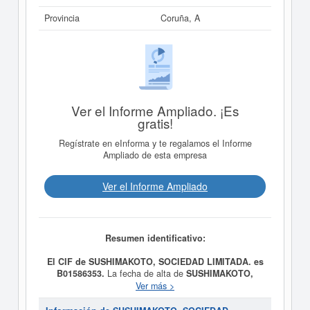
Provincia
Coruña, A
Ver el Informe Ampliado. ¡Es
gratis!
Regístrate en eInforma y te regalamos el Informe
Ampliado de esta empresa
Ver el Informe Ampliado
Resumen identificativo:
El CIF de SUSHIMAKOTO, SOCIEDAD LIMITADA. es
B01586353.
La fecha de alta de
SUSHIMAKOTO,
SOCIEDAD LIMITADA.
fue el día 12/02/2020,
Ver más >
constituyendo su meta como -LA EXPLOTACION DE
NEGOCIOS DE HOSTELERIA, RESTAURANTES Y