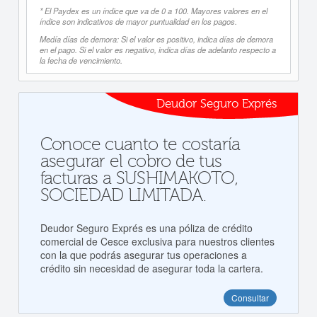
* El Paydex es un índice que va de 0 a 100. Mayores valores en el
índice son indicativos de mayor puntualidad en los pagos.
Medía días de demora: Si el valor es positivo, indica días de demora
en el pago. Si el valor es negativo, indica días de adelanto respecto a
la fecha de vencimiento.
Deudor Seguro Exprés
Conoce cuanto te costaría
asegurar el cobro de tus
facturas a SUSHIMAKOTO,
SOCIEDAD LIMITADA.
Deudor Seguro Exprés es una póliza de crédito
comercial de Cesce exclusiva para nuestros clientes
con la que podrás asegurar tus operaciones a
crédito sin necesidad de asegurar toda la cartera.
Consultar