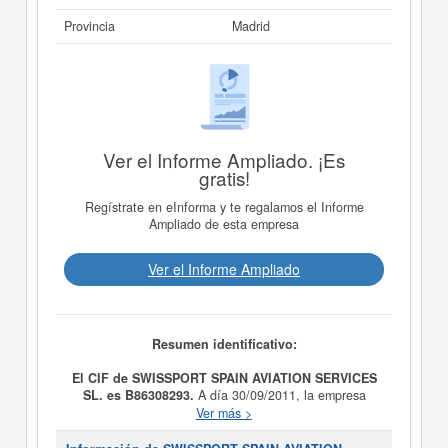
Provincia
Madrid
Ver el Informe Ampliado. ¡Es
gratis!
Regístrate en eInforma y te regalamos el Informe
Ampliado de esta empresa
Ver el Informe Ampliado
Resumen identificativo:
El CIF de SWISSPORT SPAIN AVIATION SERVICES
SL. es B86308293.
A día 30/09/2011, la empresa
SWISSPORT SPAIN AVIATION SERVICES SL.
fue
Ver más >
formada con el objetivo LA ADQUISICION,
ADMINISTRACION Y VENTA DE PARTICIPACIONES