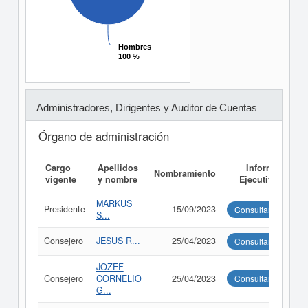
Hombres
Hombres
100 %
100 %
Administradores, Dirigentes y Auditor de Cuentas
Órgano de administración
Cargo
Apellidos
Informe
Nombramiento
vigente
y nombre
Ejecutivo
MARKUS
Presidente
15/09/2023
Consultar
S...
Consejero
JESUS R...
25/04/2023
Consultar
JOZEF
Consejero
CORNELIO
25/04/2023
Consultar
G...