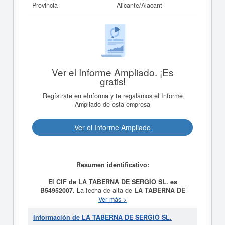
Provincia
Alicante/Alacant
Ver el Informe Ampliado. ¡Es
gratis!
Regístrate en eInforma y te regalamos el Informe
Ampliado de esta empresa
Ver el Informe Ampliado
Resumen identificativo:
El CIF de LA TABERNA DE SERGIO SL. es
B54952007.
La fecha de alta de
LA TABERNA DE
SERGIO SL.
fue el día 02/08/2016, constituyendo su
Ver más >
meta como 1. Explotación de cafeterías, salones de
fiestas, pubs, bares, restaurantes y cualesquiera otros
Información de LA TABERNA DE SERGIO SL.
establecimientos que preste servicios hostelería y