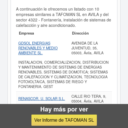
A continuación le ofrecemos un listado con 10
empresas similares a TAFOMAN SL en AVILA y del
sector 4322 - Fontanería, instalación de sistemas de
calefacción y aire acondicionado.
Empresa
Dirección
GDSOL ENERGIAS
AVENIDA DE LA
RENOVABLES Y MEDIO
JUVENTUD, 35,
AMBIENTE SL.
05003, Ávila, AVILA
INSTALACION, COMERCIALIZACION, DISTRIBUCION
Y MANTENIMIENTO DE SISTEMAS DE ENERGIAS
RENOVABLES, SISTEMAS DE DOMOTICA; SISTEMAS
DE CALEFACCION Y CLIMATIZACION, TECNOLOGIA
FOTOVOLTAICA, SISTEMAS DE RIEGO Y
FONTANERIA. GEST
CALLE RIO TERA, 9,
RENASCOR. U. SOLAR S.L.
05004, Ávila, AVILA
Hay más por ver
INGENIERIA Y ESTUDIO, MONTAJE E INSTALACION,
COMPRAVENTA Y/O IMPORTACION DE ELEMENTOS
Ver Informe de TAFOMAN SL
Y SITEMAS DE ENERGIAS ALTERNATIVAS, ENERGIA
SOLAR, ENERGIA EOLICA, ENERGIA HIDRAULICA Y