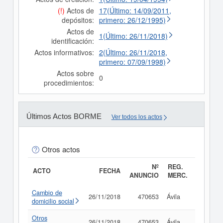
(!)
Actos de
17(Último: 14/09/2011,
depósitos:
primero: 26/12/1995)
Actos de
1(Último: 26/11/2018)
identificación:
Actos informativos:
2(Último: 26/11/2018,
primero: 07/09/1998)
Actos sobre
0
procedimientos:
Últimos Actos BORME
Ver todos los actos
Otros actos
Nº
REG.
ACTO
FECHA
ANUNCIO
MERC.
Cambio de
26/11/2018
470653
Ávila
Consult
domicilio social
Otros
26/11/2018
470653
Ávila
Consult