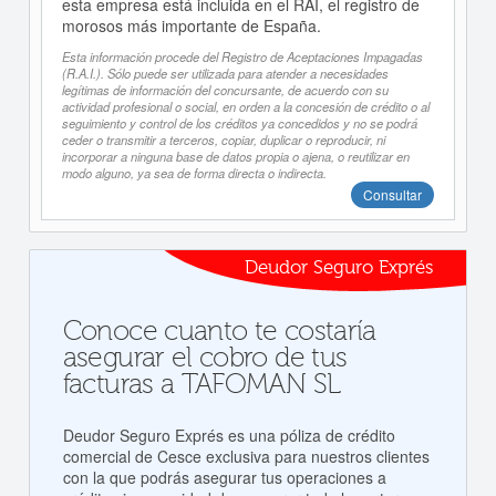
esta empresa está incluida en el RAI, el registro de
morosos más importante de España.
Esta información procede del Registro de Aceptaciones Impagadas
(R.A.I.). Sólo puede ser utilizada para atender a necesidades
legítimas de información del concursante, de acuerdo con su
actividad profesional o social, en orden a la concesión de crédito o al
seguimiento y control de los créditos ya concedidos y no se podrá
ceder o transmitir a terceros, copiar, duplicar o reproducir, ni
incorporar a ninguna base de datos propia o ajena, o reutilizar en
modo alguno, ya sea de forma directa o indirecta.
Consultar
Deudor Seguro Exprés
Conoce cuanto te costaría
asegurar el cobro de tus
facturas a TAFOMAN SL
Deudor Seguro Exprés es una póliza de crédito
comercial de Cesce exclusiva para nuestros clientes
con la que podrás asegurar tus operaciones a