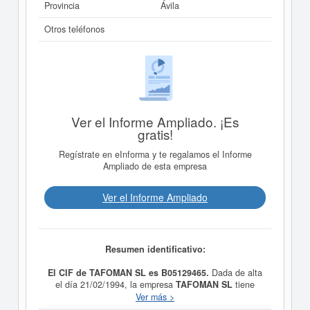
Provincia
Ávila
Otros teléfonos
Ver el Informe Ampliado. ¡Es
gratis!
Regístrate en eInforma y te regalamos el Informe
Ampliado de esta empresa
Ver el Informe Ampliado
Resumen identificativo:
El CIF de TAFOMAN SL es B05129465.
Dada de alta
el día 21/02/1994, la empresa
TAFOMAN SL
tiene
como propósito LAS INSTALACIONES DE
Ver más >
FONTANERIA, DE CALEFACCION Y DE GAS.. Su