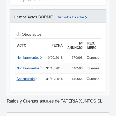
Últimos Actos BORME
Ver todos los actos
Otros actos
Nº
REG.
ACTO
FECHA
ANUNCIO
MERC.
Nombramientos
10/09/2018
370098
Ourense
Consul
Nombramientos
31/10/2014
440566
Ourense
Consul
Constitución
31/10/2014
440566
Ourense
Consul
Ratios y Cuentas anuales de TAPERIA XUNTOS SL.