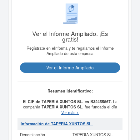
Ver el Informe Ampliado. ¡Es
gratis!
Regístrate en eInforma y te regalamos el Informe
Ampliado de esta empresa
Ver el Informe Ampliado
Resumen identificativo:
El CIF de TAPERIA XUNTOS SL. es B32455867.
La
compañía
TAPERIA XUNTOS SL.
fue fundada el día
14/10/2014 teniendo como meta social La explotación
Ver más >
de cafés y otros bares (CNAE 5610 y 5629). Actividades
de catering. Actividades de restauración y hostelería.
Información de TAPERIA XUNTOS SL.
Organización, producción y explotación de eventos
públicos o privados tales como conciertos, teatro,
Denominación
TAPERIA XUNTOS SL.
exposiciones y otros espectáculos culturales o artísticos.