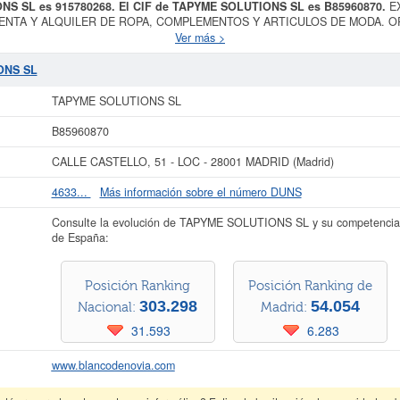
ONS SL es 915780268. El CIF de TAPYME SOLUTIONS SL es B85960870.
E
ENTA Y ALQUILER DE ROPA, COMPLEMENTOS Y ARTICULOS DE MODA. O
LES, ETC. es el propósito final de la empresa
TAPYME SOLUTIONS SL
, 
Ver más >
ercio al por menor de prendas de vestir. Los digitos correspondientes al núm
ONS SL
se compone de un total de 4 empleados. La consulta más reciente de la
ONS SL
1 consultas. Esta empresa y las similares de su sector pueden pedir algunas 
a página. El capital social de la empresa se encuentra dentro del rango de 0 a
TAPYME SOLUTIONS SL
da de alta en el Registro Mercantil de Madrid y tiene 7 actos publicados en e
B85960870
ás datos de la empresa TAPYME SOLUTIONS SL puede
acceder inmediatamente a
r los resultados de sus años de actividad, así como los balances y cuentas de
CALLE CASTELLO, 51 - LOC - 28001 MADRID (Madrid)
La última actualización del informe de empresa se ha realizado el 24/07/2026.
4633...
Más información sobre el número DUNS
Consulte la evolución de TAPYME SOLUTIONS SL y su competencia
de España:
Posición Ranking
Posición Ranking de
303.298
54.054
Nacional:
Madrid:
31.593
6.283
www.blancodenovia.com