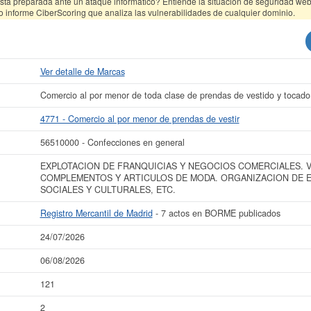
tá preparada ante un ataque informático? Entiende la situación de seguridad web 
o informe CiberScoring que analiza las vulnerabilidades de cualquier dominio.
Ver detalle de Marcas
Comercio al por menor de toda clase de prendas de vestido y tocado
4771 - Comercio al por menor de prendas de vestir
56510000 - Confecciones en general
EXPLOTACION DE FRANQUICIAS Y NEGOCIOS COMERCIALES. V
COMPLEMENTOS Y ARTICULOS DE MODA. ORGANIZACION DE E
SOCIALES Y CULTURALES, ETC.
Registro Mercantil de Madrid
- 7 actos en BORME publicados
24/07/2026
06/08/2026
121
2