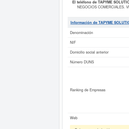
El teléfono de TAPYME SOLUTI
NEGOCIOS COMERCIALES. V
ACTIVIDADES SOCIALES Y CULTURA
CNAE correspondiente es 4771 - Com
son 56510000.
TAPYME SOLUTI
Información de TAPYME SOLUTI
06/08/2026. Acumula un total de 12
son puede hacer la consulta en est
Denominación
está da
NIF
Si está interesado en conocer m
SOLUTIONS SL y consulta
Domicilio social anterior
Número DUNS
Ranking de Empresas
Web