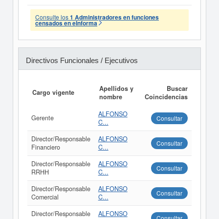
Consulte los
1 Administradores en funciones
censados en eInforma
Directivos Funcionales / Ejecutivos
Apellidos y
Buscar
Cargo vigente
nombre
Coincidencias
ALFONSO
Gerente
Consultar
C...
Director/Responsable
ALFONSO
Consultar
Financiero
C...
Director/Responsable
ALFONSO
Consultar
RRHH
C...
Director/Responsable
ALFONSO
Consultar
Comercial
C...
Director/Responsable
ALFONSO
Consultar