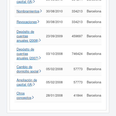
capital (IA)
Nombramientos
30/08/2010
334213
Barcelona
Consu
Revocaciones
30/08/2010
334213
Barcelona
Consu
Depósito de
cuentas
23/09/2009
459697
Barcelona
Consu
anuales (2008)
Depósito de
cuentas
03/10/2008
746424
Barcelona
Consu
anuales (2007)
Cambio de
05/02/2008
57773
Barcelona
Consu
domicilio social
Ampliación de
05/02/2008
57773
Barcelona
Consu
capital (IA)
Otros
28/01/2008
41844
Barcelona
Consu
conceptos