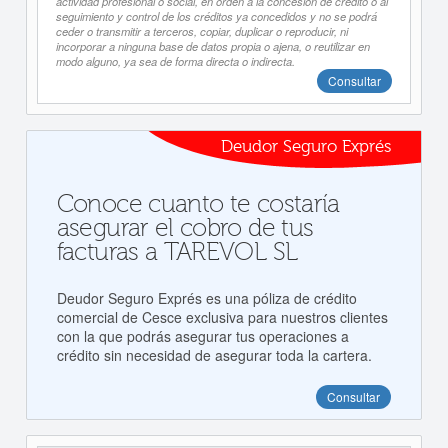
actividad profesional o social, en orden a la concesión de crédito o al
seguimiento y control de los créditos ya concedidos y no se podrá
ceder o transmitir a terceros, copiar, duplicar o reproducir, ni
incorporar a ninguna base de datos propia o ajena, o reutilizar en
modo alguno, ya sea de forma directa o indirecta.
Consultar
Deudor Seguro Exprés
Conoce cuanto te costaría
asegurar el cobro de tus
facturas a TAREVOL SL
Deudor Seguro Exprés es una póliza de crédito
comercial de Cesce exclusiva para nuestros clientes
con la que podrás asegurar tus operaciones a
crédito sin necesidad de asegurar toda la cartera.
Consultar