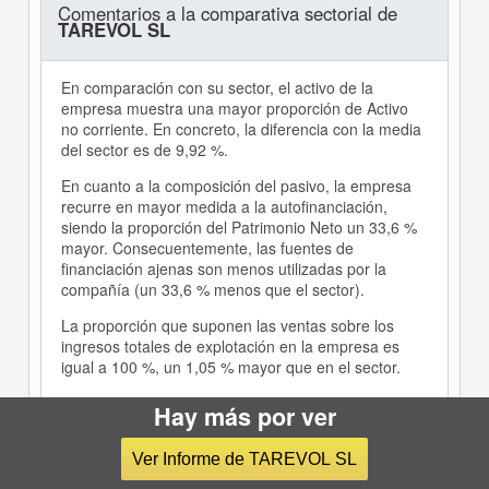
Comentarios a la comparativa sectorial de
TAREVOL SL
En comparación con su sector, el activo de la
empresa muestra una mayor proporción de Activo
no corriente. En concreto, la diferencia con la media
del sector es de 9,92 %.
En cuanto a la composición del pasivo, la empresa
recurre en mayor medida a la autofinanciación,
siendo la proporción del Patrimonio Neto un 33,6 %
mayor. Consecuentemente, las fuentes de
financiación ajenas son menos utilizadas por la
compañía (un 33,6 % menos que el sector).
La proporción que suponen las ventas sobre los
ingresos totales de explotación en la empresa es
igual a 100 %, un 1,05 % mayor que en el sector.
El EBIT de la empresa fue positivo e igual a un 9,64
Hay más por ver
% respecto a los ingresos totales de explotación, un
6,15 % superior al del sector.
Ver Informe de TAREVOL SL
La capacidad de la empresa para generar beneficios