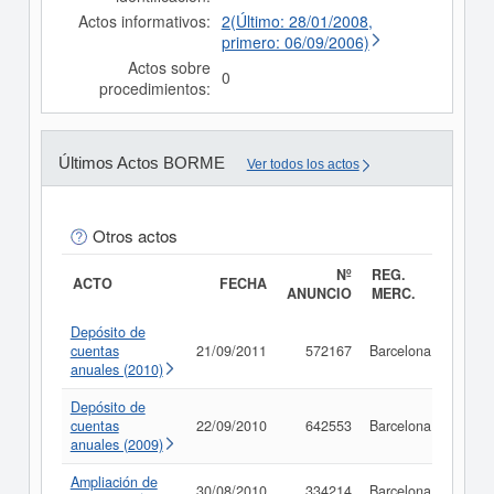
Actos informativos:
2(Último: 28/01/2008,
primero: 06/09/2006)
Actos sobre
0
procedimientos:
Últimos Actos BORME
Ver todos los actos
Otros actos
Nº
REG.
ACTO
FECHA
ANUNCIO
MERC.
Depósito de
cuentas
21/09/2011
572167
Barcelona
Consu
anuales (2010)
Depósito de
cuentas
22/09/2010
642553
Barcelona
Consu
anuales (2009)
Ampliación de
30/08/2010
334214
Barcelona
Consu