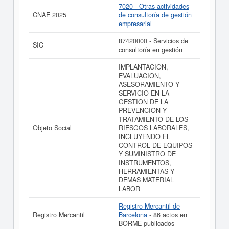
86 actos en el BORME y se dió de alta en el Registro
7020 - Otras actividades
Mercantil de Barcelona.
CNAE 2025
de consultoría de gestión
empresarial
Si está interesado en conocer más datos de la empresa
TECNOLOGIA EN PREVENCION S.L. (EXTINGUIDA)
87420000 - Servicios de
SIC
puede
acceder inmediatamente a este Informe ampliado
consultoría en gestión
de TECNOLOGIA EN PREVENCION S.L.
(EXTINGUIDA) y consultar los resultados de sus años
IMPLANTACION,
de actividad, así como los balances y cuentas de
EVALUACION,
resultados disponibles.
ASESORAMIENTO Y
SERVICIO EN LA
La última actualización del informe de empresa se ha
GESTION DE LA
realizado el 17/10/2025.
PREVENCION Y
TRATAMIENTO DE LOS
Objeto Social
RIESGOS LABORALES,
INCLUYENDO EL
CONTROL DE EQUIPOS
Y SUMINISTRO DE
INSTRUMENTOS,
HERRAMIENTAS Y
DEMAS MATERIAL
LABOR
Registro Mercantil de
Registro Mercantil
Barcelona
- 86 actos en
BORME publicados