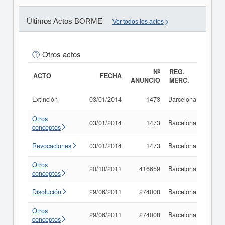
Últimos Actos BORME
Ver todos los actos
Otros actos
Nº
REG.
ACTO
FECHA
ANUNCIO
MERC.
Extinción
03/01/2014
1473
Barcelona
Consu
Otros
03/01/2014
1473
Barcelona
Consu
conceptos
Revocaciones
03/01/2014
1473
Barcelona
Consu
Otros
20/10/2011
416659
Barcelona
Consu
conceptos
Disolución
29/06/2011
274008
Barcelona
Consu
Otros
29/06/2011
274008
Barcelona
Consu
conceptos