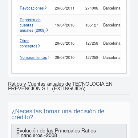
Revocaciones
29/06/2011
274008
Barcelona
Consu
Depósito de
cuentas
19/04/2010
165127
Barcelona
Consu
anuales (2008)
Otros
29/03/2010
127258
Barcelona
Consu
conceptos
Nombramientos
29/03/2010
127258
Barcelona
Consu
Ratios y Cuentas anuales de TECNOLOGIA EN
PREVENCION S.L. (EXTINGUIDA)
¿Necesitas tomar una decisión de
crédito?
Evolución de las Principales Ratios
Financieros -2008