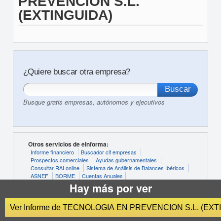
PREVENCION S.L.
(EXTINGUIDA)
¿Quiere buscar otra empresa?
Busque gratis empresas, autónomos y ejecutivos
Otros servicios de eInforma:
Informe financiero
Buscador cif empresas
Prospectos comerciales
Ayudas gubernamentales
Consultar RAI online
Sistema de Análisis de Balances Ibéricos
ASNEF
BORME
Cuentas Anuales
Hay más por ver
Últimas actividades buscadas:
CNAE Actividades Administrativas Y Servicios Auxliares
Ver Informe de TECNOL
CNAE Información Y Comunicaciones