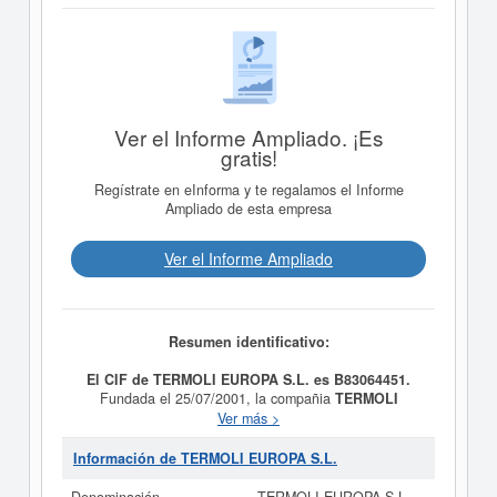
Ver el Informe Ampliado. ¡Es
gratis!
Regístrate en eInforma y te regalamos el Informe
Ampliado de esta empresa
Ver el Informe Ampliado
Resumen identificativo:
El CIF de TERMOLI EUROPA S.L. es B83064451.
Fundada el 25/07/2001, la compañia
TERMOLI
EUROPA S.L.
tiene como finalidad LA
Ver más >
CONSTRUCCION DE PARQUES EOLICOS EN ESPANA
Y EN EL EXTRANJERO, LA PRESTACION DE
Información de TERMOLI EUROPA S.L.
SERVICIOS EN EL SECTOR DE LA MENCIONADA
TECNOLOGIA. . Su categoría CNAE es 7120 - Ensayos