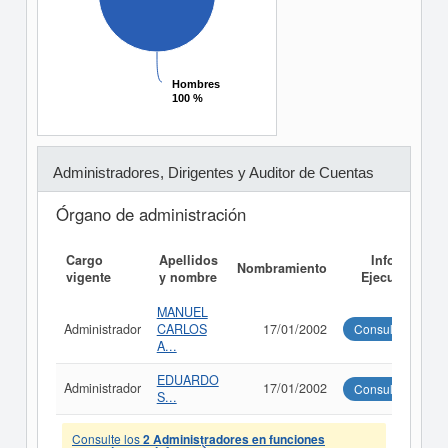
Hombres
Hombres
100 %
100 %
Administradores, Dirigentes y Auditor de Cuentas
Órgano de administración
Cargo
Apellidos
Informe
Nombramiento
vigente
y nombre
Ejecutivo
MANUEL
Administrador
CARLOS
17/01/2002
Consultar
A...
EDUARDO
Administrador
17/01/2002
Consultar
S...
Consulte los
2 Administradores en funciones