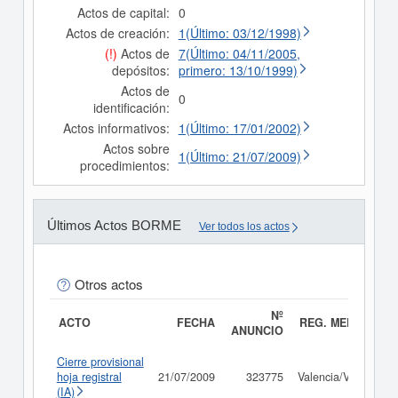
Actos de capital:
0
Actos de creación:
1(Último: 03/12/1998)
(!)
Actos de
7(Último: 04/11/2005,
depósitos:
primero: 13/10/1999)
Actos de
0
identificación:
Actos informativos:
1(Último: 17/01/2002)
Actos sobre
1(Último: 21/07/2009)
procedimientos:
Últimos Actos BORME
Ver todos los actos
Otros actos
Nº
ACTO
FECHA
REG. MERC.
ANUNCIO
Cierre provisional
hoja registral
21/07/2009
323775
Valencia/València
(IA)