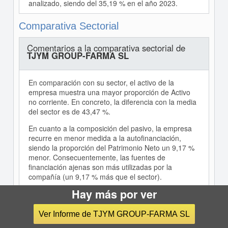
analizado, siendo del 35,19 % en el año 2023.
Comparativa Sectorial
Comentarios a la comparativa sectorial de
TJYM GROUP-FARMA SL
En comparación con su sector, el activo de la
empresa muestra una mayor proporción de Activo
no corriente. En concreto, la diferencia con la media
del sector es de 43,47 %.
En cuanto a la composición del pasivo, la empresa
recurre en menor medida a la autofinanciación,
siendo la proporción del Patrimonio Neto un 9,17 %
menor. Consecuentemente, las fuentes de
financiación ajenas son más utilizadas por la
compañía (un 9,17 % más que el sector).
Hay más por ver
La proporción que suponen las ventas sobre los
ingresos totales de explotación en la empresa es
igual a 91,09 %, un 7,73 % menor que en el sector.
Ver Informe de TJYM GROUP-FARMA SL