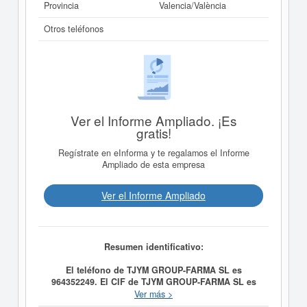
Provincia
Valencia/València
Otros teléfonos
Ver el Informe Ampliado. ¡Es
gratis!
Regístrate en eInforma y te regalamos el Informe
Ampliado de esta empresa
Ver el Informe Ampliado
Resumen identificativo:
El teléfono de TJYM GROUP-FARMA SL es
964352249. El CIF de TJYM GROUP-FARMA SL es
B97934202.
La empresa
TJYM GROUP-FARMA SL
Ver más >
tiene como objetivo -la comercialización y venta de toda