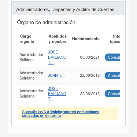
Administradores, Dirigentes y Auditor de Cuentas
Órgano de administración
Cargo
Apellidos
Informe
Nombramiento
vigente
y nombre
Ejecutivo
JOSE
Administrador
EMILIANO
05/03/2021
Consultar
Solidario
T...
Administrador
JUAN T...
22/06/2018
Consultar
Solidario
JOSE
Administrador
EMILIANO
22/06/2018
Consultar
Solidario
T...
Consulte los
3 Administradores en funciones
censados en eInforma