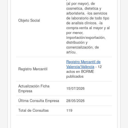
(al por mayor), de
La última actualización del informe de empresa se ha
cosmetica, dietetica y
realizado el 15/07/2026.
arboristeria. -los servicios
de laboratorio de todo tipo
Objeto Social
de analisis clinicos. -la
compra-venta al mayor y al
por menor,
importación/exportación,
distribución y
comercialización, de
artícu.
Registro Mercantil de
Valencia/València
- 12
Registro Mercantil
actos en BORME
publicados
Actualización Ficha
15/07/2026
Empresa
Última Consulta Empresa
28/05/2026
Total de Consultas
119