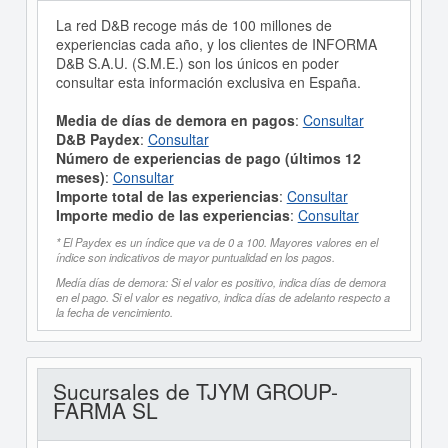
La red D&B recoge más de 100 millones de
experiencias cada año, y los clientes de INFORMA
D&B S.A.U. (S.M.E.) son los únicos en poder
consultar esta información exclusiva en España.
Media de días de demora en pagos
:
Consultar
D&B Paydex
:
Consultar
Número de experiencias de pago (últimos 12
meses)
:
Consultar
Importe total de las experiencias
:
Consultar
Importe medio de las experiencias
:
Consultar
* El Paydex es un índice que va de 0 a 100. Mayores valores en el
índice son indicativos de mayor puntualidad en los pagos.
Medía días de demora: Si el valor es positivo, indica días de demora
en el pago. Si el valor es negativo, indica días de adelanto respecto a
la fecha de vencimiento.
Sucursales de TJYM GROUP-
FARMA SL