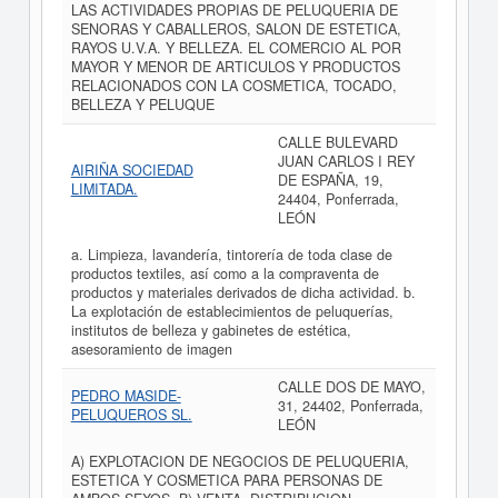
LAS ACTIVIDADES PROPIAS DE PELUQUERIA DE
SENORAS Y CABALLEROS, SALON DE ESTETICA,
RAYOS U.V.A. Y BELLEZA. EL COMERCIO AL POR
MAYOR Y MENOR DE ARTICULOS Y PRODUCTOS
RELACIONADOS CON LA COSMETICA, TOCADO,
BELLEZA Y PELUQUE
CALLE BULEVARD
JUAN CARLOS I REY
AIRIÑA SOCIEDAD
DE ESPAÑA, 19,
LIMITADA.
24404, Ponferrada,
LEÓN
a. Limpieza, lavandería, tintorería de toda clase de
productos textiles, así como a la compraventa de
productos y materiales derivados de dicha actividad. b.
La explotación de establecimientos de peluquerías,
institutos de belleza y gabinetes de estética,
asesoramiento de imagen
CALLE DOS DE MAYO,
PEDRO MASIDE-
31, 24402, Ponferrada,
PELUQUEROS SL.
LEÓN
A) EXPLOTACION DE NEGOCIOS DE PELUQUERIA,
ESTETICA Y COSMETICA PARA PERSONAS DE