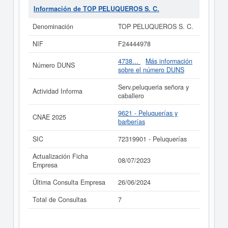
asociado para
TOP PELUQUEROS S. C.
es el
Información de TOP PELUQUEROS S. C.
72319901. La empresa
TOP PELUQUEROS S. C.
se ha
consultado el 26/06/2024, acumulando un total de
Denominación
TOP PELUQUEROS S. C.
consultas de 7. Para informase a qué subvenciones
puede aspirar esta empresa puede realizarlo aquí
NIF
F24444978
mismo.
4738...
Más información
Número DUNS
Si está interesado en conocer más datos de la empresa
sobre el número DUNS
TOP PELUQUEROS S. C. puede
acceder
inmediatamente a este Informe ampliado
de TOP
Serv.peluqueria señora y
Actividad Informa
PELUQUEROS S. C. y consultar los resultados de sus
caballero
años de actividad, así como los balances y cuentas de
resultados disponibles.
9621 - Peluquerías y
CNAE 2025
barberías
La última actualización del informe de empresa se ha
realizado el 08/07/2023.
SIC
72319901 - Peluquerías
Actualización Ficha
08/07/2023
Empresa
Última Consulta Empresa
26/06/2024
Total de Consultas
7