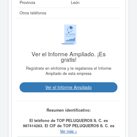
Provincia
León
Otros teléfonos
Ver el Informe Ampliado. ¡Es
gratis!
Regístrate en eInforma y te regalamos el Informe
Ampliado de esta empresa
Ver el Informe Ampliado
Resumen identificativo:
El teléfono de TOP PELUQUEROS S. C. es
987414263. El CIF de TOP PELUQUEROS S. C. es
F24444978.
El CNAE al que está incluida esta empresa
Ver más >
es 9621 - Peluquerías y barberías. El número SIC