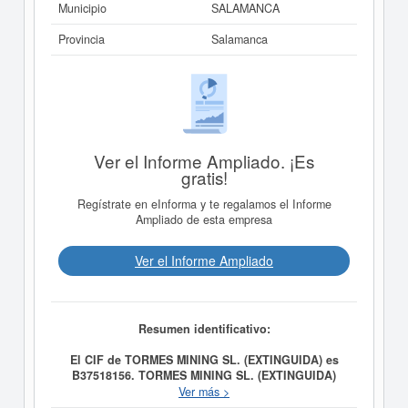
Municipio
SALAMANCA
Provincia
Salamanca
Ver el Informe Ampliado. ¡Es
gratis!
Regístrate en eInforma y te regalamos el Informe
Ampliado de esta empresa
Ver el Informe Ampliado
Resumen identificativo:
El CIF de TORMES MINING SL. (EXTINGUIDA) es
B37518156.
TORMES MINING SL. (EXTINGUIDA)
tiene como fecha de creación el día 16/07/2012 y su
Ver más >
meta es a) La actividad minera en general. b) La