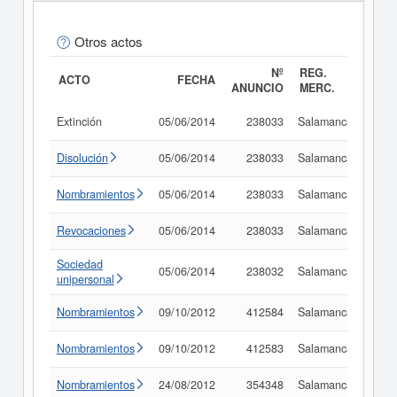
Otros actos
Nº
REG.
ACTO
FECHA
ANUNCIO
MERC.
Extinción
05/06/2014
238033
Salamanca
Con
Disolución
05/06/2014
238033
Salamanca
Con
Nombramientos
05/06/2014
238033
Salamanca
Con
Revocaciones
05/06/2014
238033
Salamanca
Con
Sociedad
05/06/2014
238032
Salamanca
Con
unipersonal
Nombramientos
09/10/2012
412584
Salamanca
Con
Nombramientos
09/10/2012
412583
Salamanca
Con
Nombramientos
24/08/2012
354348
Salamanca
Con