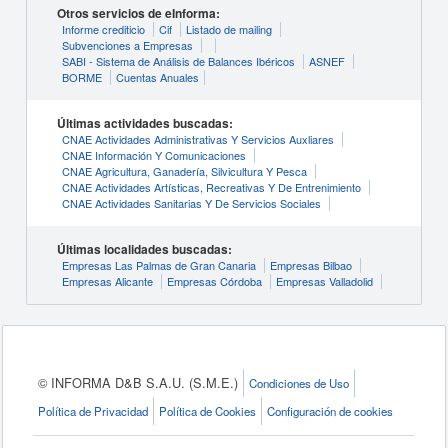
Otros servicios de eInforma:
Informe crediticio
Cif
Listado de mailing
Subvenciones a Empresas
SABI - Sistema de Análisis de Balances Ibéricos
ASNEF
BORME
Cuentas Anuales
Últimas actividades buscadas:
CNAE Actividades Administrativas Y Servicios Auxliares
CNAE Información Y Comunicaciones
CNAE Agricultura, Ganadería, Silvicultura Y Pesca
CNAE Actividades Artísticas, Recreativas Y De Entrenimiento
CNAE Actividades Sanitarias Y De Servicios Sociales
Últimas localidades buscadas:
Empresas Las Palmas de Gran Canaria
Empresas Bilbao
Empresas Alicante
Empresas Córdoba
Empresas Valladolid
© INFORMA D&B S.A.U. (S.M.E.)
Condiciones de Uso
Política de Privacidad
Política de Cookies
Configuración de cookies