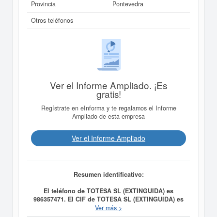
Provincia
Pontevedra
Otros teléfonos
Ver el Informe Ampliado. ¡Es
gratis!
Regístrate en eInforma y te regalamos el Informe
Ampliado de esta empresa
Ver el Informe Ampliado
Resumen identificativo:
El teléfono de TOTESA SL (EXTINGUIDA) es
986357471. El CIF de TOTESA SL (EXTINGUIDA) es
B36948016.
Esta compañia tiene como finalidad social
Ver más >
ACTIVIDADES RELACIONADAS CON LA HOSTELERIA,