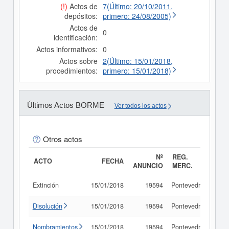
(!)
Actos de
7(Último: 20/10/2011,
depósitos:
primero: 24/08/2005)
Actos de
0
identificación:
Actos informativos:
0
Actos sobre
2(Último: 15/01/2018,
procedimientos:
primero: 15/01/2018)
Últimos Actos BORME
Ver todos los actos
Otros actos
Nº
REG.
ACTO
FECHA
ANUNCIO
MERC.
Extinción
15/01/2018
19594
Pontevedra
Con
Disolución
15/01/2018
19594
Pontevedra
Con
Nombramientos
15/01/2018
19594
Pontevedra
Con