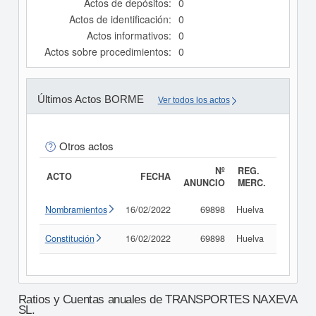
Actos de depósitos:
0
Actos de identificación:
0
Actos informativos:
0
Actos sobre procedimientos:
0
Últimos Actos BORME
Ver todos los actos
Otros actos
Nº
REG.
ACTO
FECHA
ANUNCIO
MERC.
Nombramientos
16/02/2022
69898
Huelva
Consult
Constitución
16/02/2022
69898
Huelva
Consult
Ratios y Cuentas anuales de TRANSPORTES NAXEVA
SL.