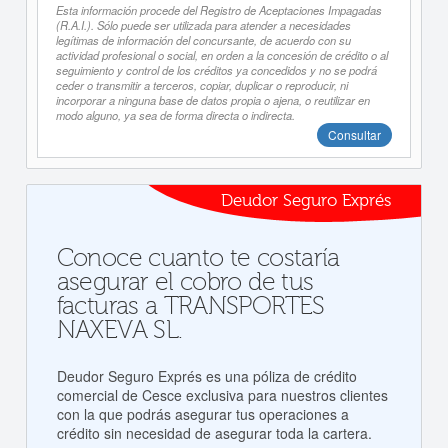
Esta información procede del Registro de Aceptaciones Impagadas
(R.A.I.). Sólo puede ser utilizada para atender a necesidades
legítimas de información del concursante, de acuerdo con su
actividad profesional o social, en orden a la concesión de crédito o al
seguimiento y control de los créditos ya concedidos y no se podrá
ceder o transmitir a terceros, copiar, duplicar o reproducir, ni
incorporar a ninguna base de datos propia o ajena, o reutilizar en
modo alguno, ya sea de forma directa o indirecta.
Consultar
Deudor Seguro Exprés
Conoce cuanto te costaría
asegurar el cobro de tus
facturas a TRANSPORTES
NAXEVA SL.
Deudor Seguro Exprés es una póliza de crédito
comercial de Cesce exclusiva para nuestros clientes
con la que podrás asegurar tus operaciones a
crédito sin necesidad de asegurar toda la cartera.