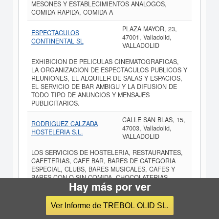
MESONES Y ESTABLECIMIENTOS ANALOGOS,
COMIDA RAPIDA, COMIDA A
PLAZA MAYOR, 23,
ESPECTACULOS
47001, Valladolid,
CONTINENTAL SL
VALLADOLID
EXHIBICION DE PELICULAS CINEMATOGRAFICAS,
LA ORGANIZACION DE ESPECTACULOS PUBLICOS Y
REUNIONES, EL ALQUILER DE SALAS Y ESPACIOS,
EL SERVICIO DE BAR AMBIGU Y LA DIFUSION DE
TODO TIPO DE ANUNCIOS Y MENSAJES
PUBLICITARIOS.
CALLE SAN BLAS, 15,
RODRIGUEZ CALZADA
47003, Valladolid,
HOSTELERIA S.L.
VALLADOLID
LOS SERVICIOS DE HOSTELERIA, RESTAURANTES,
CAFETERIAS, CAFE BAR, BARES DE CATEGORIA
ESPECIAL, CLUBS, BARES MUSICALES, CAFES Y
BARES CON O SIN COMIDA, CHOCOLATERIAS,
Hay más por ver
HELADERIAS, HORCHATERIAS, PUBS, DISCOTECAS,
EN CUALQUIE
Ver Informe de TREBOL OLID SL.
CALLE PERU, 5,