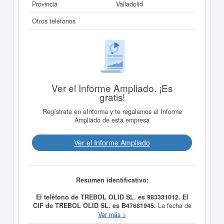
Provincia
Valladolid
Otros teléfonos
Ver el Informe Ampliado. ¡Es
gratis!
Regístrate en eInforma y te regalamos el Informe
Ampliado de esta empresa
Ver el Informe Ampliado
Resumen identificativo:
El teléfono de TREBOL OLID SL. es 983331012. El
CIF de TREBOL OLID SL. es B47681945.
La fecha de
alta de
TREBOL OLID SL.
fue el día 20/07/2011,
Ver más >
constituyendo su meta como 1. Turismo, hostelería y