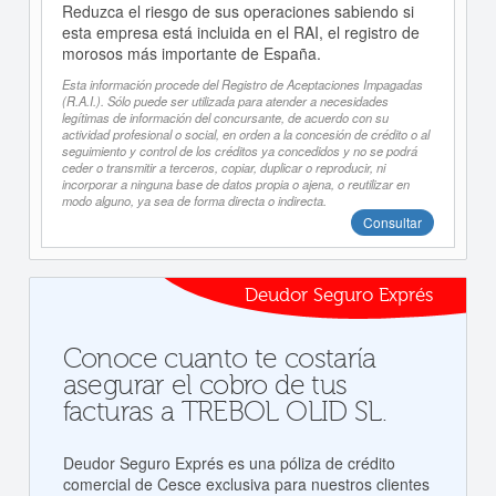
Reduzca el riesgo de sus operaciones sabiendo si
esta empresa está incluida en el RAI, el registro de
morosos más importante de España.
Esta información procede del Registro de Aceptaciones Impagadas
(R.A.I.). Sólo puede ser utilizada para atender a necesidades
legítimas de información del concursante, de acuerdo con su
actividad profesional o social, en orden a la concesión de crédito o al
seguimiento y control de los créditos ya concedidos y no se podrá
ceder o transmitir a terceros, copiar, duplicar o reproducir, ni
incorporar a ninguna base de datos propia o ajena, o reutilizar en
modo alguno, ya sea de forma directa o indirecta.
Consultar
Deudor Seguro Exprés
Conoce cuanto te costaría
asegurar el cobro de tus
facturas a TREBOL OLID SL.
Deudor Seguro Exprés es una póliza de crédito
comercial de Cesce exclusiva para nuestros clientes