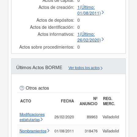
Actos de capital:
0
Actos de creación:
1(Último:
01/08/2011)
Actos de depósitos:
0
Actos de identificación:
0
Actos informativos:
1(Último:
26/02/2020)
Actos sobre procedimientos:
0
Últimos Actos BORME
Ver todos los actos
Otros actos
Nº
REG.
ACTO
FECHA
ANUNCIO
MERC.
Modificaciones
26/02/2020
89963
Valladolid
Consu
estatutarias
Nombramientos
01/08/2011
318476
Valladolid
Consu