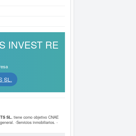
AS INVEST RE
resa
S SL.
TS SL.
tiene como objetivo CNAE
neral. -Servicios inmobiliarios. -
 empresa está incluida dentro de la
 de actividades empresariales, la