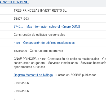
EST RENTS SL.
se encuentra en el SIC 15310000. Esta ficha de empresa ha si
S INVEST RENTS SL.
2026. En la presente página puede consultar a qué subvenciones puede solicit
RINCESAS INVEST RENTS SL.
tiene un patrimonio aproximado de 0 a 3.100 €.
TRES PRINCESAS INVEST RENTS SL.
Registro Mercantil de Málaga y tiene 3 actos inscritos en el BORME.
B88771993
r más datos de la empresa TRES PRINCESAS INVEST RENTS SL. puede
acceder
ampliado
de TRES PRINCESAS INVEST RENTS SL.
3740...
Más información sobre el número DUNS
La última actualización del informe de empresa se ha realizado el 01/06/2026.
Construcción de edificios residenciales
4101 - Construcción de edificios residenciales
15310000 - Constructores operativos
CNAE PRINCIPAL: 4101 Construcción de edificios residenciales - Y c
construcción en general. -Servicios inmobiliarios. -Servicios hostelerí
apartamentos turísticos
Registro Mercantil de Málaga
- 3 actos en BORME publicados
01/06/2026
21/07/2026
2