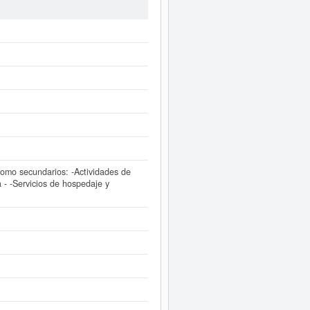
do consultada 2 veces, la última
ar esta empresa las demás que estén
 Esta empresa figura inscrita en el
 inmediatamente a este Informe
omo secundarios: -Actividades de
a - -Servicios de hospedaje y