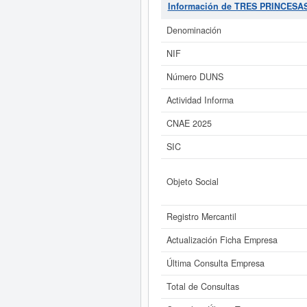
empresa
TRES PRINCESAS INV
Información de TRES PRINCESA
consulta se ha producido el 21/07/
relacionadas. La empresa
TRES P
Denominación
NIF
Si está interesado en conoce
Número DUNS
Actividad Informa
CNAE 2025
SIC
Objeto Social
Registro Mercantil
Actualización Ficha Empresa
Última Consulta Empresa
Total de Consultas