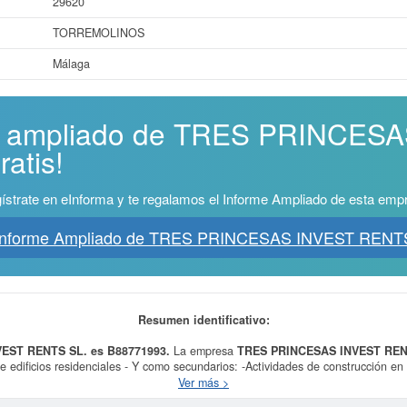
29620
TORREMOLINOS
Málaga
me ampliado de TRES PRINCES
atis!
ístrate en eInforma y te regalamos el Informe Ampliado de esta emp
Informe Ampliado de TRES PRINCESAS INVEST RENT
Resumen identificativo:
VEST RENTS SL. es B88771993.
La empresa
TRES PRINCESAS INVEST REN
dificios residenciales - Y como secundarios: -Actividades de construcción en ge
de hospedaje y apartamentos turísticos y se dió del alta el día 20/05/2026. Esta
Ver más >
ón de edificios residenciales. Dentro del Sistema Internacional de Clasificación