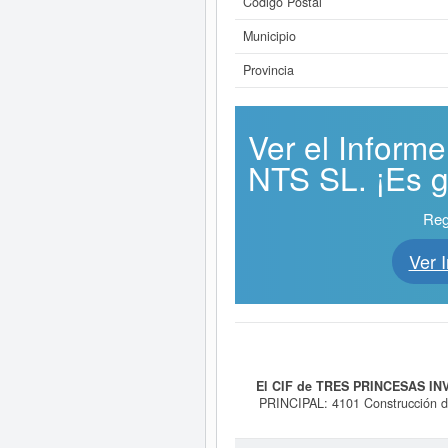
Código Postal
Municipio
Provincia
Ver el Infor
NTS SL. ¡Es gr
Reg
Ver 
El CIF de TRES PRINCESAS IN
PRINCIPAL: 4101 Construcción de e
Servicios hostelería - -Servicios 
categoría CNAE 4101 - Construcci