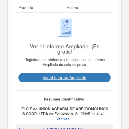
Provincia
Huelva
Ver el Informe Ampliado. ¡Es
gratis!
Regístrate en eInforma y te regalamos el Informe
Ampliado de esta empresa
Ver el Informe Ampliado
Resumen identificativo:
El CIF de UNION AGRARIA DE ARROYOMOLINOS
S.COOP. LTDA es F21028618.
Su CNAE es 1043 -
Fabricación de aceite de oliva. Esta empresa está
Ver más >
incluida dentro de la categoría SIC 20790000. La última
consulta de esta empresa ha sido el 12/12/2025,