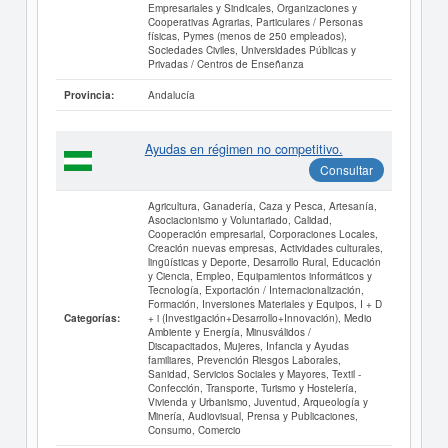
Empresariales y Sindicales, Organizaciones y
Cooperativas Agrarias, Particulares / Personas
físicas, Pymes (menos de 250 empleados),
Sociedades Civiles, Universidades Públicas y
Privadas / Centros de Enseñanza
Andalucía
Provincia:
Ayudas en régimen no competitivo.
Consultar
Agricultura, Ganadería, Caza y Pesca, Artesanía,
Asociacionismo y Voluntariado, Calidad,
Cooperación empresarial, Corporaciones Locales,
Creación nuevas empresas, Actividades culturales,
lingüísticas y Deporte, Desarrollo Rural, Educación
y Ciencia, Empleo, Equipamientos informáticos y
Tecnología, Exportación / Internacionalización,
Formación, Inversiones Materiales y Equipos, I + D
+ i (Investigación+Desarrollo+Innovación), Medio
Categorías:
Ambiente y Energía, Minusválidos /
Discapacitados, Mujeres, Infancia y Ayudas
familiares, Prevención Riesgos Laborales,
Sanidad, Servicios Sociales y Mayores, Textil -
Confección, Transporte, Turismo y Hostelería,
Vivienda y Urbanismo, Juventud, Arqueología y
Minería, Audiovisual, Prensa y Publicaciones,
Consumo, Comercio