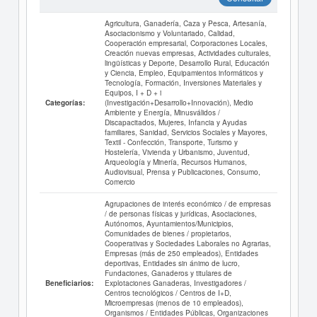
Agricultura, Ganadería, Caza y Pesca, Artesanía,
Asociacionismo y Voluntariado, Calidad,
Cooperación empresarial, Corporaciones Locales,
Creación nuevas empresas, Actividades culturales,
lingüísticas y Deporte, Desarrollo Rural, Educación
y Ciencia, Empleo, Equipamientos informáticos y
Tecnología, Formación, Inversiones Materiales y
Equipos, I + D + i
(Investigación+Desarrollo+Innovación), Medio
Categorías:
Ambiente y Energía, Minusválidos /
Discapacitados, Mujeres, Infancia y Ayudas
familiares, Sanidad, Servicios Sociales y Mayores,
Textil - Confección, Transporte, Turismo y
Hostelería, Vivienda y Urbanismo, Juventud,
Arqueología y Minería, Recursos Humanos,
Audiovisual, Prensa y Publicaciones, Consumo,
Comercio
Agrupaciones de interés económico / de empresas
/ de personas físicas y jurídicas, Asociaciones,
Autónomos, Ayuntamientos/Municipios,
Comunidades de bienes / propietarios,
Cooperativas y Sociedades Laborales no Agrarias,
Empresas (más de 250 empleados), Entidades
deportivas, Entidades sin ánimo de lucro,
Fundaciones, Ganaderos y titulares de
Explotaciones Ganaderas, Investigadores /
Beneficiarios:
Centros tecnológicos / Centros de I+D,
Microempresas (menos de 10 empleados),
Organismos / Entidades Públicas, Organizaciones