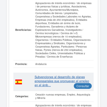
Agrupaciones de interés económico / de empresas
/ de personas físicas y jurídicas, Asociaciones,
Autónomos, Ayuntamientos/Municipios,
Comunidades de bienes / propietarios,
Cooperativas y Sociedades Laborales no Agrarias,
Empresas (más de 250 empleados), Entidades
deportivas, Entidades sin ánimo de lucro,
Fundaciones, Ganaderos y titulares de
Explotaciones Ganaderas, Investigadores /
Beneficiarios:
Centros tecnológicos / Centros de I+D,
Microempresas (menos de 10 empleados),
Organismos / Entidades Públicas, Organizaciones
Empresariales y Sindicales, Organizaciones y
Cooperativas Agrarias, Particulares / Personas
físicas, Pymes (menos de 250 empleados),
Sociedades Civiles, Universidades Públicas y
Privadas / Centros de Enseñanza
Andalucía
Provincia:
Subvenciones al desarrollo de planes
empresariales que promuevan el empleo
en el ámb...
Consultar
Creación nuevas empresas, Empleo, Arqueología
Categorías:
y Minería
Agrupaciones de interés económico / de empresas