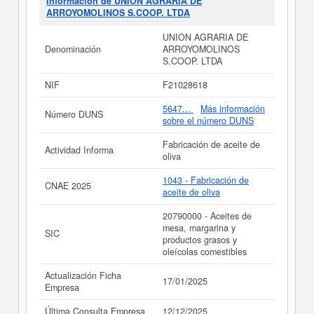
Información de UNION AGRARIA DE
acumulando un total de 19 consultas. Si desea saber las
ARROYOMOLINOS S.COOP. LTDA
subvenciones a las que esta empresa puede aspirar, en
esta web puede consultarlo.
UNION AGRARIA DE
Denominación
ARROYOMOLINOS
Si está interesado en conocer más datos de la empresa
S.COOP. LTDA
UNION AGRARIA DE ARROYOMOLINOS S.COOP.
LTDA puede
acceder inmediatamente a este Informe
NIF
F21028618
ampliado
de UNION AGRARIA DE ARROYOMOLINOS
S.COOP. LTDA y consultar los resultados de sus años
5647...
Más información
Número DUNS
de actividad, así como los balances y cuentas de
sobre el número DUNS
resultados disponibles.
Fabricación de aceite de
La última actualización del informe de empresa se ha
Actividad Informa
oliva
realizado el 17/01/2025.
1043 - Fabricación de
CNAE 2025
aceite de oliva
20790000 - Aceites de
mesa, margarina y
SIC
productos grasos y
oleícolas comestibles
Actualización Ficha
17/01/2025
Empresa
Última Consulta Empresa
12/12/2025