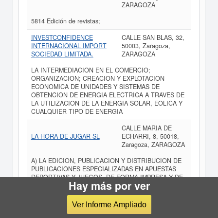
ZARAGOZA
5814 Edición de revistas;
INVESTCONFIDENCE
CALLE SAN BLAS, 32,
INTERNACIONAL IMPORT
50003, Zaragoza,
SOCIEDAD LIMITADA.
ZARAGOZA
LA INTERMEDIACION EN EL COMERCIO;
ORGANIZACION; CREACION Y EXPLOTACION
ECONOMICA DE UNIDADES Y SISTEMAS DE
OBTENCION DE ENERGIA ELECTRICA A TRAVES DE
LA UTILIZACION DE LA ENERGIA SOLAR, EOLICA Y
CUALQUIER TIPO DE ENERGIA
CALLE MARIA DE
LA HORA DE JUGAR SL
ECHARRI, 8, 50018,
Zaragoza, ZARAGOZA
A) LA EDICION, PUBLICACION Y DISTRIBUCION DE
PUBLICACIONES ESPECIALIZADAS EN APUESTAS
DEPORTIVAS Y JUEGOS, DE FORMA IMPRESA Y DE
Hay más por ver
FORMA ELECTRONICA. B) INGRESOS POR
BANNERS EN WEB INFORMATICA Y GESTION Y
ASESORAMIENTO EN
Ver Informe Ampliado