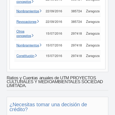
conceptos
Nombramientos
22/09/2016
385724
Zaragoza
Consu
Revocaciones
22/09/2016
385724
Zaragoza
Consu
Otros
15/07/2016
297418
Zaragoza
Consu
conceptos
Nombramientos
15/07/2016
297418
Zaragoza
Consu
Constitución
15/07/2016
297418
Zaragoza
Consu
Ratios y Cuentas anuales de UTM PROYECTOS
CULTURALES Y MEDIOAMBIENTALES SOCIEDAD
LIMITADA.
¿Necesitas tomar una decisión de
crédito?