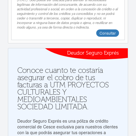
legítimas de información del concursante, de acuerdo con su
actividad profesional o social, en orden a la concesión de crédito o al
seguimiento y control de los créditos ya concedidos y no se podrá
ceder o transmitir a terceros, copiar, duplicar o reproducir, ni
incorporar a ninguna base de datos propia o ajena, o reutilizar en
modo alguno, ya sea de forma directa o indirecta.
Consultar
Deudor Seguro Exprés
Conoce cuanto te costaría
asegurar el cobro de tus
facturas a UTM PROYECTOS
CULTURALES Y
MEDIOAMBIENTALES
SOCIEDAD LIMITADA.
Deudor Seguro Exprés es una póliza de crédito
comercial de Cesce exclusiva para nuestros clientes
con la que podrás asegurar tus operaciones a