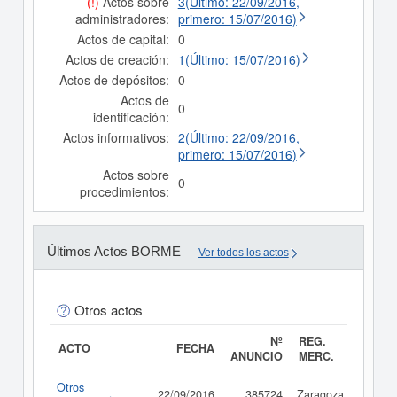
(!)
Actos sobre
3(Último: 22/09/2016,
administradores:
primero: 15/07/2016)
Actos de capital:
0
Actos de creación:
1(Último: 15/07/2016)
Actos de depósitos:
0
Actos de
0
identificación:
Actos informativos:
2(Último: 22/09/2016,
primero: 15/07/2016)
Actos sobre
0
procedimientos:
Últimos Actos BORME
Ver todos los actos
Otros actos
Nº
REG.
ACTO
FECHA
ANUNCIO
MERC.
Otros
22/09/2016
385724
Zaragoza
Consu