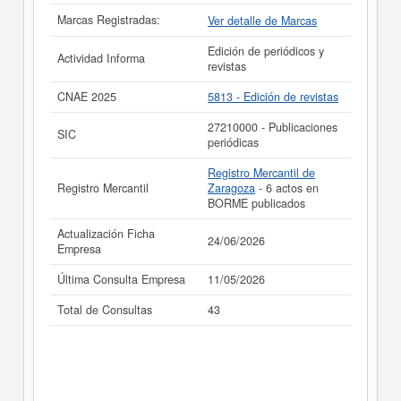
consultar los resultados de sus años de actividad, así
Marcas Registradas:
Ver detalle de Marcas
como los balances y cuentas de resultados disponibles.
Edición de periódicos y
La última actualización del informe de empresa se ha
Actividad Informa
revistas
realizado el 24/06/2026.
CNAE 2025
5813 - Edición de revistas
27210000 - Publicaciones
SIC
periódicas
Registro Mercantil de
Registro Mercantil
Zaragoza
- 6 actos en
BORME publicados
Actualización Ficha
24/06/2026
Empresa
Última Consulta Empresa
11/05/2026
Total de Consultas
43