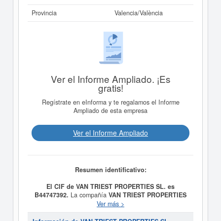
Provincia
Valencia/València
Ver el Informe Ampliado. ¡Es
gratis!
Regístrate en eInforma y te regalamos el Informe
Ampliado de esta empresa
Ver el Informe Ampliado
Resumen identificativo:
El CIF de VAN TRIEST PROPERTIES SL. es
B44747392.
La compañía
VAN TRIEST PROPERTIES
SL.
fue fundada el día 20/02/2023 teniendo como meta
Ver más >
social La sociedad tiene por objeto: Gestión y
administración de la propiedad inmobiliaria. CNAE 6832.