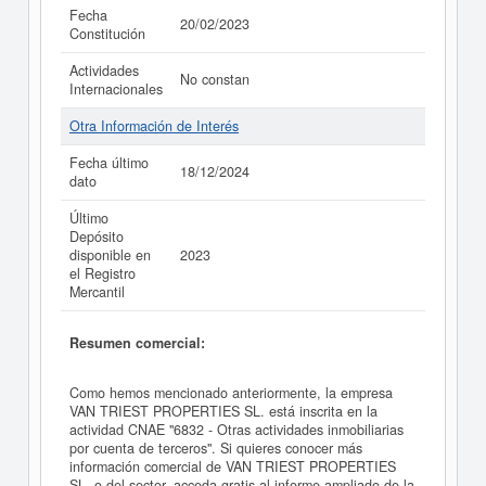
Fecha
20/02/2023
Constitución
Actividades
No constan
Internacionales
Otra Información de Interés
Fecha último
18/12/2024
dato
Último
Depósito
disponible en
2023
el Registro
Mercantil
Resumen comercial:
Como hemos mencionado anteriormente, la empresa
VAN TRIEST PROPERTIES SL. está inscrita en la
actividad CNAE "6832 - Otras actividades inmobiliarias
por cuenta de terceros". Si quieres conocer más
información comercial de VAN TRIEST PROPERTIES
SL. o del sector, acceda gratis al informe ampliado de la