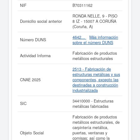
construcción industrializada. El número SIC asociado
NIF
B70311162
para
VIDBAR INDUSTRIAL SL.
es el 34410000. La
empresa
VIDBAR INDUSTRIAL SL.
se ha consultado el
RONDA NELLE, 9 - PISO
30/03/2020, acumulando un total de consultas de 7.
Domicilio social anterior
8 IZ - 15007 A CORUÑA
Para informase a qué subvenciones puede aspirar esta
(Coruña, A)
empresa puede realizarlo aquí mismo. Esta empresa
tiene un capital aproximado de 3.100 a 60.000 €. El
4642...
Más información
Número DUNS
Registro Mercantil tiene registrada esta empresa en
sobre el número DUNS
Madrid y el BORME ha publicado hasta ahora 8 actos.
Fabricación de productos
Actividad Informa
Si está interesado en conocer más datos de la empresa
metálicos estructurales
VIDBAR INDUSTRIAL SL. puede
acceder
inmediatamente a este Informe ampliado
de VIDBAR
2513 - Fabricación de
INDUSTRIAL SL. y consultar los resultados de sus años
estructuras metálicas y sus
de actividad, así como los balances y cuentas de
CNAE 2025
componentes, excepto las
resultados disponibles.
destinadas a construcción
industrializada
La última actualización del informe de empresa se ha
realizado el 27/10/2023.
34410000 - Estructuras
SIC
metálicas fabricadas
Fabricación de productos
metálicos estructurales, de
carpintería metálica,
Objeto Social
puertas, ventanas y
cornisas; así como la