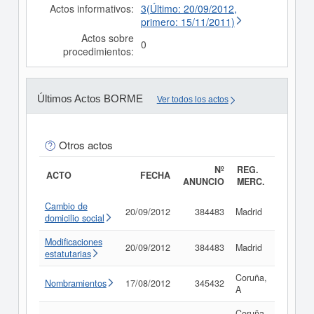
Actos informativos:
3(Último: 20/09/2012,
primero: 15/11/2011)
Actos sobre
0
procedimientos:
Últimos Actos BORME
Ver todos los actos
Otros actos
Nº
REG.
ACTO
FECHA
ANUNCIO
MERC.
Cambio de
20/09/2012
384483
Madrid
Consul
domicilio social
Modificaciones
20/09/2012
384483
Madrid
Consul
estatutarias
Coruña,
Nombramientos
17/08/2012
345432
Consul
A
Coruña,