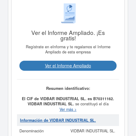
Ver el Informe Ampliado. ¡Es
gratis!
Regístrate en eInforma y te regalamos el Informe
Ampliado de esta empresa
Ver el Informe Ampliado
Resumen identificativo:
El CIF de VIDBAR INDUSTRIAL SL. es B70311162.
VIDBAR INDUSTRIAL SL.
se constituyó el día
03/11/2011 con el objetivo de Fabricación de productos
Ver más >
metálicos estructurales, de carpintería metálica, puertas,
ventanas y cornisas; así como la comercialización de
Información de VIDBAR INDUSTRIAL SL.
dichos productos. El CNAE al que está incluida esta
empresa es 2513 - Fabricación de estructuras metálicas
Denominación
VIDBAR INDUSTRIAL SL.
y sus componentes, excepto las destinadas a