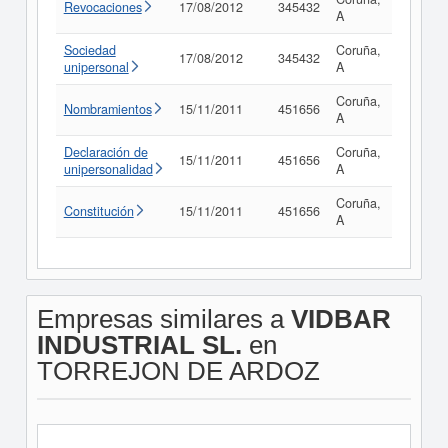
Revocaciones
17/08/2012
345432
Consul
A
Sociedad
Coruña,
17/08/2012
345432
Consul
unipersonal
A
Coruña,
Nombramientos
15/11/2011
451656
Consul
A
Declaración de
Coruña,
15/11/2011
451656
Consul
unipersonalidad
A
Coruña,
Constitución
15/11/2011
451656
Consul
A
Empresas similares a
VIDBAR
INDUSTRIAL SL.
en
TORREJON DE ARDOZ