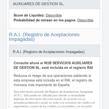
AUXILIARES DE GESTION SL.
Score de Liquidez:
Disponible
Probabilidad de retraso en los pagos:
Disponible
R.A.I. (Registro de Aceptaciones
Impagadas)
R.A.I. (Registro de Aceptaciones Impagadas)
Consulte ahora si W2B SERVICIOS AUXILIARES
DE GESTION SL. está incluida en el registro RAI
Reduzca el riesgo de sus operaciones sabiendo si
esta empresa está incluida en el RAI, el registro de
morosos más importante de España.
Esta información procede del Registro de Aceptaciones Impagadas
(R.A.I.). Sólo puede ser utilizada para atender a necesidades
legítimas de información del concursante, de acuerdo con su
actividad profesional o social, en orden a la concesión de crédito o al
seguimiento y control de los créditos ya concedidos y no se podrá