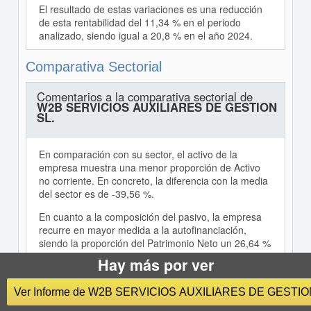
El resultado de estas variaciones es una reducción
de esta rentabilidad del 11,34 % en el periodo
analizado, siendo igual a 20,8 % en el año 2024.
Comparativa Sectorial
Comentarios a la comparativa sectorial de
W2B SERVICIOS AUXILIARES DE GESTION
SL.
En comparación con su sector, el activo de la
empresa muestra una menor proporción de Activo
no corriente. En concreto, la diferencia con la media
del sector es de -39,56 %.
En cuanto a la composición del pasivo, la empresa
recurre en mayor medida a la autofinanciación,
siendo la proporción del Patrimonio Neto un 26,64 %
mayor. Consecuentemente, las fuentes de
Hay más por ver
financiación ajenas son menos utilizadas por la
compañía (un 26,64 % menos que el sector).
Ver Informe de W2B SERVICIOS AUXILIARES DE GESTIO
La proporción que suponen las ventas sobre los