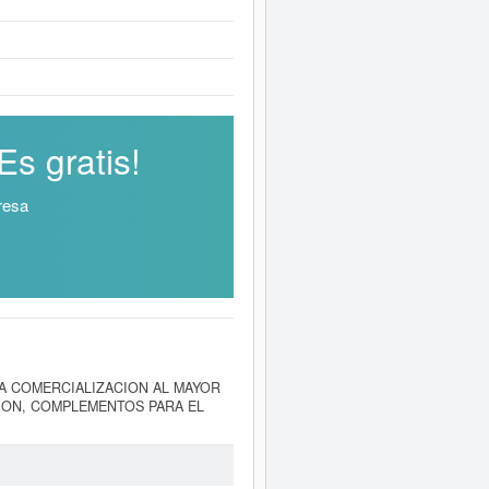
s gratis!
resa
 de LA COMERCIALIZACION AL MAYOR
ION, COMPLEMENTOS PARA EL
luida esta empresa es 4649 -
50990000. La empresa
WAN GLOB
 puede aspirar esta empresa puede
trada esta empresa en Barcelona y el