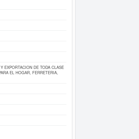
forme ampliado
de WAN GLOB S.L. y
dos disponibles.
 Y EXPORTACION DE TODA CLASE
ARA EL HOGAR, FERRETERIA,