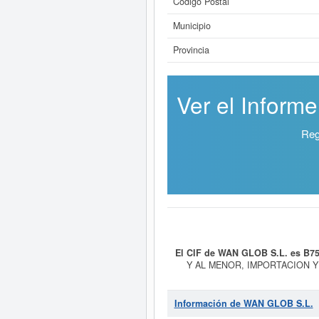
Código Postal
Municipio
Provincia
Ver el Inform
Reg
El CIF de WAN GLOB S.L. es B7
Y AL MENOR, IMPORTACION 
HOGAR, FERRETERIA, PAPELERI
Comercio al por mayor de otros ar
S.L.
se ha consultado el 22/04/20
Información de WAN GLOB S.L.
realizarlo aquí mismo. Esta empresa