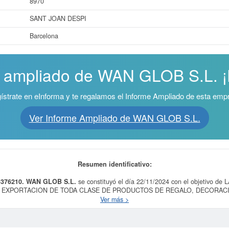
8970
SANT JOAN DESPI
Barcelona
e ampliado de WAN GLOB S.L. ¡E
ístrate en eInforma y te regalamos el Informe Ampliado de esta emp
Ver Informe Ampliado de WAN GLOB S.L.
Resumen identificativo:
5376210.
WAN GLOB S.L.
se constituyó el día 22/11/2024 con el objetivo
Y EXPORTACION DE TODA CLASE DE PRODUCTOS DE REGALO, DECORAC
A, JUGUETERIA, APARATOS ELECTRONICOS, ETC. El CNAE al que está inc
Ver más >
tículos de uso doméstico. El número SIC asociado para
WAN GLOB S.L.
es el 
25, acumulando un total de consultas de 1. Para informase a qué subvenciones
 tiene un capital aproximado de 0 a 3.100 €. El Registro Mercantil tiene regis