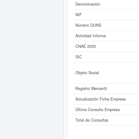
Denominación
Si está interesado en conocer má
NIF
consultar los r
Número DUNS
Actividad Informa
CNAE 2025
SIC
Objeto Social
Registro Mercantil
Actualización Ficha Empresa
Última Consulta Empresa
Total de Consultas