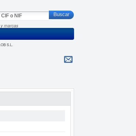
 y marcas
OB S.L.