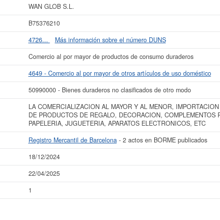
BORME ha publicado hasta ahora 2 actos.
WAN GLOB S.L.
s datos de la empresa WAN GLOB S.L. puede
acceder inmediatamente a este In
B75376210
esultados de sus años de actividad, así como los balances y cuentas de resulta
4726...
Más información sobre el número DUNS
La última actualización del informe de empresa se ha realizado el 18/12/2024.
Comercio al por mayor de productos de consumo duraderos
4649 - Comercio al por mayor de otros artículos de uso doméstico
50990000 - Bienes duraderos no clasificados de otro modo
LA COMERCIALIZACION AL MAYOR Y AL MENOR, IMPORTACION
DE PRODUCTOS DE REGALO, DECORACION, COMPLEMENTOS P
PAPELERIA, JUGUETERIA, APARATOS ELECTRONICOS, ETC
Registro Mercantil de Barcelona
- 2 actos en BORME publicados
18/12/2024
22/04/2025
1