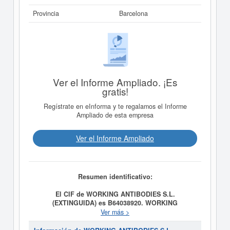
Provincia
Barcelona
Ver el Informe Ampliado. ¡Es
gratis!
Regístrate en eInforma y te regalamos el Informe
Ampliado de esta empresa
Ver el Informe Ampliado
Resumen identificativo:
El CIF de WORKING ANTIBODIES S.L.
(EXTINGUIDA) es B64038920.
WORKING
ANTIBODIES S.L. (EXTINGUIDA)
se constituyó el día
Ver más >
01/12/2005 con el objetivo de LA INVESTIGACION,
DESARROLLO, DISENO, MODIFICACION,