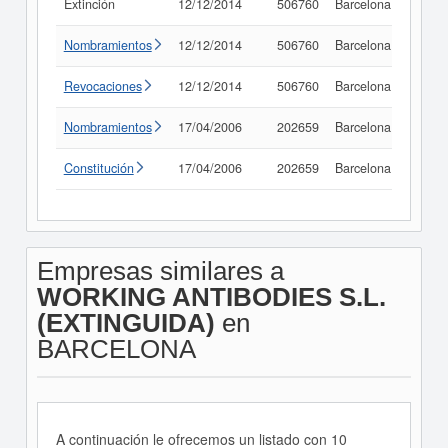
Extinción
12/12/2014
506760
Barcelona
Consu
Nombramientos
12/12/2014
506760
Barcelona
Consu
Revocaciones
12/12/2014
506760
Barcelona
Consu
Nombramientos
17/04/2006
202659
Barcelona
Consu
Constitución
17/04/2006
202659
Barcelona
Consu
Empresas similares a
WORKING ANTIBODIES S.L.
(EXTINGUIDA)
en
BARCELONA
A continuación le ofrecemos un listado con 10