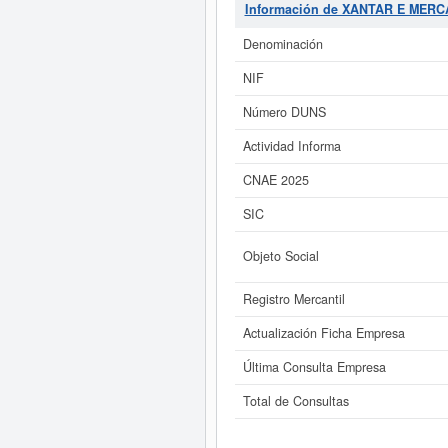
visualización es del 13/02/2026. E
Información de XANTAR E MERC
sitúa alrededor de 0 a 3.100 
Denominación
Si está interesado en conocer m
NIF
E MERCAR SL y consultar
Número DUNS
Actividad Informa
CNAE 2025
SIC
Objeto Social
Registro Mercantil
Actualización Ficha Empresa
Última Consulta Empresa
Total de Consultas