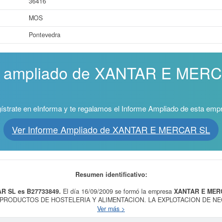
36416
MOS
Pontevedra
me ampliado de XANTAR E MERC
ístrate en eInforma y te regalamos el Informe Ampliado de esta emp
Ver Informe Ampliado de XANTAR E MERCAR SL
Resumen identificativo:
R SL es B27733849.
El día 16/09/2009 se formó la empresa
XANTAR E MER
 PRODUCTOS DE HOSTELERIA Y ALIMENTACION. LA EXPLOTACION DE N
goría CNAE 5630 - Servicios de bebidas. La empresa
XANTAR E MERCAR SL
Ver más >
0000. El equipo de empleados se compone de un total de 2. La ficha contabiliza