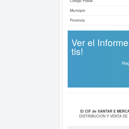
Código Postal
Municipio
Provincia
Ver el Infor
tis!
Reg
El CIF de XANTAR E MERCA
DISTRIBUCION Y VENTA DE
GENERAL.. Está dentro de la cate
correspondiente a la actividad 5813