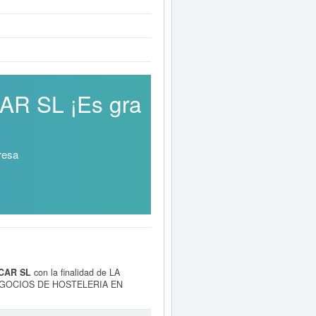
AR SL ¡Es gra
resa
CAR SL
con la finalidad de LA
EGOCIOS DE HOSTELERIA EN
se encuentra en la clasificación SIC
 un total de 25 consultas. La última