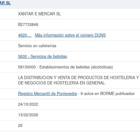
sta empresa y otras similiares pueden aspirar a algunas subvenciones. Descubra
AR SL
€. El número de actos publicados en el BORME sobre esta empresa es de 9 y figu
Pontevedra.
XANTAR E MERCAR SL
ás datos de la empresa XANTAR E MERCAR SL puede
acceder inmediatamente a
B27733849
 los resultados de sus años de actividad, así como los balances y cuentas de
4620...
Más información sobre el número DUNS
La última actualización del informe de empresa se ha realizado el 24/10/2022.
Servicio en cafeterías
5630 - Servicios de bebidas
58130000 - Establecimientos de bebidas (alcohólicas)
LA DISTRIBUCION Y VENTA DE PRODUCTOS DE HOSTELERIA Y 
DE NEGOCIOS DE HOSTELERIA EN GENERAL.
Registro Mercantil de Pontevedra
- 9 actos en BORME publicados
24/10/2022
13/02/2026
25