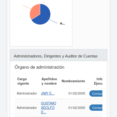
H…
H…
Administradores, Dirigentes y Auditor de Cuentas
Órgano de administración
Cargo
Apellidos
Informe
Nombramiento
vigente
y nombre
Ejecutivo
Administrador
JIMY E...
01/02/2005
Consultar
GUSTAVO
Administrador
ADOLFO
01/02/2005
Consultar
D...