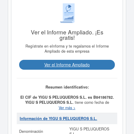
Ver el Informe Ampliado. ¡Es
gratis!
Regístrate en eInforma y te regalamos el Informe
Ampliado de esta empresa
Ver el Informe Ampliado
Resumen identificativo:
El CIF de YIGU S PELUQUEROS S.L. es B84186782.
YIGU S PELUQUEROS S.L.
tiene como fecha de
creación el día 29/12/2004 y su meta es SERVICIO DE
Ver más >
PELUQUERIA DE SENORA Y CABALLERO. Se clasifica
dentro de la categoría del CNAE 9621 - Peluquerías y
Información de YIGU S PELUQUEROS S.L.
barberías.
YIGU S PELUQUEROS S.L.
consta con el
número de SIC 72319901, correspondiente a la
YIGU S PELUQUEROS
Denominación
actividad de Peluquerías. La última consulta de la ficha