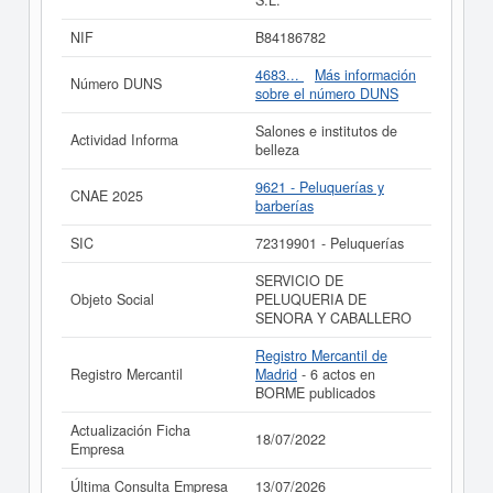
S.L.
ha sido el 13/07/2026. La ficha se ha consultado hasta
14 veces. Para documentarse que tipo de subvenciones
NIF
B84186782
puede solicitar esta empresa y otras parecidas puede
hacerlo aquí. El capital social en la que esta empresa
4683...
Más información
Número DUNS
está situada es aproximadamente de 0 a 3.100 €. En el
sobre el número DUNS
Registro Mercantil de Madrid aparece esta empresa
inscrita, además hay 6 actos publicado en el BORME.
Salones e institutos de
Actividad Informa
belleza
Si está interesado en conocer más datos de la empresa
YIGU S PELUQUEROS S.L. puede
acceder
9621 - Peluquerías y
CNAE 2025
inmediatamente a este Informe ampliado
de YIGU S
barberías
PELUQUEROS S.L. y consultar los resultados de sus
años de actividad, así como los balances y cuentas de
SIC
72319901 - Peluquerías
resultados disponibles.
SERVICIO DE
La última actualización del informe de empresa se ha
Objeto Social
PELUQUERIA DE
realizado el 18/07/2022.
SENORA Y CABALLERO
Registro Mercantil de
Registro Mercantil
Madrid
- 6 actos en
BORME publicados
Actualización Ficha
18/07/2022
Empresa
Última Consulta Empresa
13/07/2026