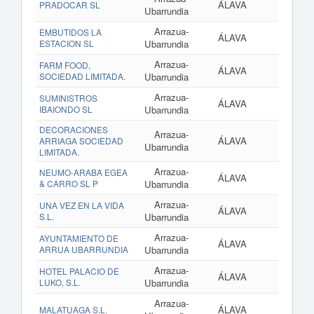
ÁLAVA
PRADOCAR SL
Ubarrundia
Arrazua-
EMBUTIDOS LA
ÁLAVA
ESTACION SL
Ubarrundia
Arrazua-
FARM FOOD,
ÁLAVA
SOCIEDAD LIMITADA.
Ubarrundia
Arrazua-
SUMINISTROS
ÁLAVA
IBAIONDO SL
Ubarrundia
DECORACIONES
Arrazua-
ÁLAVA
www.dec
ARRIAGA SOCIEDAD
Ubarrundia
LIMITADA.
Arrazua-
NEUMO-ARABA EGEA
ÁLAVA
& CARRO SL P
Ubarrundia
Arrazua-
UNA VEZ EN LA VIDA
ÁLAVA
w
S.L.
Ubarrundia
Arrazua-
AYUNTAMIENTO DE
ÁLAVA
ARRUA UBARRUNDIA
Ubarrundia
Arrazua-
HOTEL PALACIO DE
ÁLAVA
w
LUKO, S.L.
Ubarrundia
Arrazua-
ÁLAVA
MALATUAGA S.L.