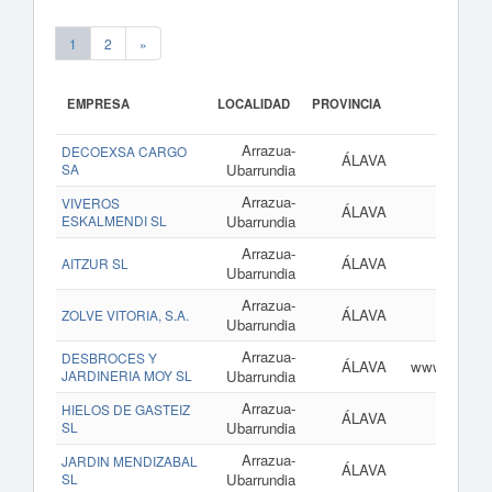
1
2
»
EMPRESA
LOCALIDAD
PROVINCIA
Arrazua-
DECOEXSA CARGO
ÁLAVA
SA
Ubarrundia
Arrazua-
VIVEROS
ÁLAVA
www.
ESKALMENDI SL
Ubarrundia
Arrazua-
ÁLAVA
AITZUR SL
Ubarrundia
Arrazua-
ÁLAVA
ZOLVE VITORIA, S.A.
Ubarrundia
Arrazua-
DESBROCES Y
ÁLAVA
www.desbroc
JARDINERIA MOY SL
Ubarrundia
Arrazua-
HIELOS DE GASTEIZ
ÁLAVA
SL
Ubarrundia
Arrazua-
JARDIN MENDIZABAL
ÁLAVA
SL
Ubarrundia