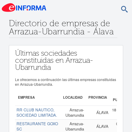
Directorio de empresas de
Arrazua-Ubarrundia - Álava
Últimas sociedades
constituidas en Arrazua-
Ubarrundia
Le ofrecemos a continuación las últimas empresas constituidas
en Arrazua-Ubarrundia.
FEC
EMPRESA
LOCALIDAD
PROVINCIA
PUBLICACI
RR CLUB NAUTICO,
Arrazua-
18 de mayo
ÁLAVA
SOCIEDAD LIMITADA.
Ubarrundia
2
RESTAURANTE GOXO
Arrazua-
01 de ma
ÁLAVA
SC
Ubarrundia
de 2