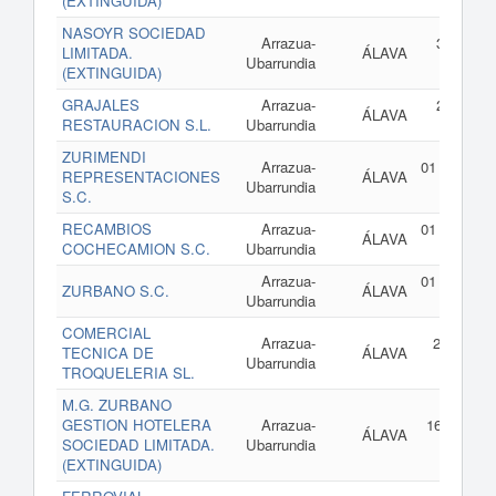
(EXTINGUIDA)
NASOYR SOCIEDAD
Arrazua-
30 de ma
LIMITADA.
ÁLAVA
Ubarrundia
de 2
(EXTINGUIDA)
GRAJALES
Arrazua-
22 de ma
ÁLAVA
RESTAURACION S.L.
Ubarrundia
de 2
ZURIMENDI
Arrazua-
01 de enero
REPRESENTACIONES
ÁLAVA
Ubarrundia
2
S.C.
RECAMBIOS
Arrazua-
01 de enero
ÁLAVA
COCHECAMION S.C.
Ubarrundia
2
Arrazua-
01 de enero
ZURBANO S.C.
ÁLAVA
Ubarrundia
2
COMERCIAL
Arrazua-
24 de ago
TECNICA DE
ÁLAVA
Ubarrundia
de 2
TROQUELERIA SL.
M.G. ZURBANO
GESTION HOTELERA
Arrazua-
16 de juni
ÁLAVA
SOCIEDAD LIMITADA.
Ubarrundia
2
(EXTINGUIDA)