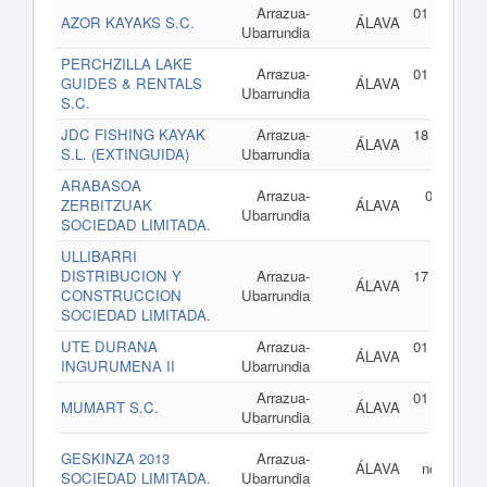
Arrazua-
01 de enero
AZOR KAYAKS S.C.
ÁLAVA
Ubarrundia
2
PERCHZILLA LAKE
Arrazua-
01 de enero
GUIDES & RENTALS
ÁLAVA
Ubarrundia
2
S.C.
JDC FISHING KAYAK
Arrazua-
18 de mayo
ÁLAVA
S.L. (EXTINGUIDA)
Ubarrundia
2
ARABASOA
Arrazua-
08 de ago
ZERBITZUAK
ÁLAVA
Ubarrundia
de 2
SOCIEDAD LIMITADA.
ULLIBARRI
DISTRIBUCION Y
Arrazua-
17 de enero
ÁLAVA
CONSTRUCCION
Ubarrundia
2
SOCIEDAD LIMITADA.
UTE DURANA
Arrazua-
01 de enero
ÁLAVA
INGURUMENA II
Ubarrundia
2
Arrazua-
01 de enero
MUMART S.C.
ÁLAVA
Ubarrundia
2
14
GESKINZA 2013
Arrazua-
ÁLAVA
noviembre
SOCIEDAD LIMITADA.
Ubarrundia