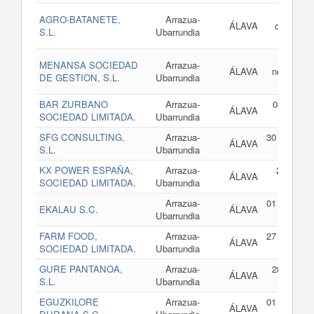
16
AGRO-BATANETE,
Arrazua-
ÁLAVA
diciembre
S.L.
Ubarrundia
2
13
MENANSA SOCIEDAD
Arrazua-
ÁLAVA
noviembre
DE GESTION, S.L.
Ubarrundia
2
BAR ZURBANO
Arrazua-
04 de juli
ÁLAVA
SOCIEDAD LIMITADA.
Ubarrundia
2
SFG CONSULTING,
Arrazua-
30 de enero
ÁLAVA
S.L.
Ubarrundia
2
KX POWER ESPAÑA,
Arrazua-
21 de ma
ÁLAVA
SOCIEDAD LIMITADA.
Ubarrundia
de 2
Arrazua-
01 de enero
EKALAU S.C.
ÁLAVA
Ubarrundia
2
FARM FOOD,
Arrazua-
27 de enero
ÁLAVA
SOCIEDAD LIMITADA.
Ubarrundia
2
GURE PANTANOA,
Arrazua-
28 de abri
ÁLAVA
S.L.
Ubarrundia
2
EGUZKILORE
Arrazua-
01 de enero
ÁLAVA