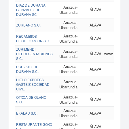
DIAZ DE DURANA
Arrazua-
ÁLAVA
GONZALEZ DE
Ubarrundia
DURANA SC
Arrazua-
ÁLAVA
ZURBANO S.C.
Ubarrundia
Arrazua-
RECAMBIOS
ÁLAVA
COCHECAMION S.C.
Ubarrundia
ZURIMENDI
Arrazua-
ÁLAVA
www.zurimendi
REPRESENTACIONES
Ubarrundia
S.C.
Arrazua-
EGUZKILORE
ÁLAVA
DURANA S.C.
Ubarrundia
HIELO EXPRESS
Arrazua-
ÁLAVA
GASTEIZ SOCIEDAD
Ubarrundia
CIVIL
Arrazua-
OTXOA DE OLANO
ÁLAVA
S.C.
Ubarrundia
Arrazua-
ÁLAVA
EKALAU S.C.
Ubarrundia
Arrazua-
RESTAURANTE GOXO
ÁLAVA
SC