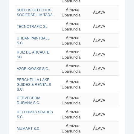
Ubarrundia
Arrazua-
SUELOS SELECTOS
ÁLAVA
SOCIEDAD LIMITADA.
Ubarrundia
Arrazua-
ÁLAVA
TECNOTRAFIC SL
Ubarrundia
Arrazua-
URBAN PAINTBALL
ÁLAVA
S.C.
Ubarrundia
Arrazua-
RUIZ DE ARCAUTE
ÁLAVA
SC
Ubarrundia
Arrazua-
ÁLAVA
AZOR KAYAKS S.C.
Ubarrundia
PERCHZILLA LAKE
Arrazua-
ÁLAVA
GUIDES & RENTALS
Ubarrundia
S.C.
Arrazua-
CERVECERIA
ÁLAVA
DURANA S.C.
Ubarrundia
Arrazua-
REFORMAS SOARES
ÁLAVA
S.C.
Ubarrundia
Arrazua-
ÁLAVA
MUMART S.C.
Ubarrundia