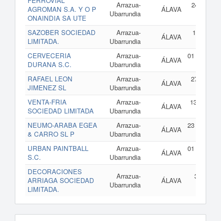
FERROVIAL
Arrazua-
24 de abri
AGROMAN S.A. Y O P
ÁLAVA
Ubarrundia
2
ONAINDIA SA UTE
SAZOBER SOCIEDAD
Arrazua-
13 de feb
ÁLAVA
LIMITADA.
Ubarrundia
de 2
CERVECERIA
Arrazua-
01 de enero
ÁLAVA
DURANA S.C.
Ubarrundia
2
RAFAEL LEON
Arrazua-
27 de oct
ÁLAVA
JIMENEZ SL
Ubarrundia
de 2
VENTA-FRIA
Arrazua-
13 de juni
ÁLAVA
SOCIEDAD LIMITADA
Ubarrundia
2
NEUMO-ARABA EGEA
Arrazua-
23 de enero
ÁLAVA
& CARRO SL P
Ubarrundia
2
URBAN PAINTBALL
Arrazua-
01 de enero
ÁLAVA
S.C.
Ubarrundia
2
DECORACIONES
Arrazua-
30 de ma
ARRIAGA SOCIEDAD
ÁLAVA
Ubarrundia
de 2
LIMITADA.