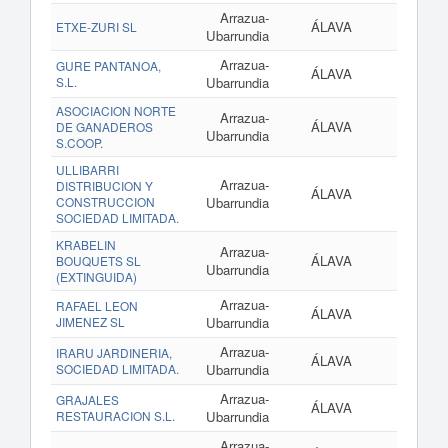
Arrazua-
ÁLAVA
ETXE-ZURI SL
Ubarrundia
Arrazua-
GURE PANTANOA,
ÁLAVA
S.L.
Ubarrundia
ASOCIACION NORTE
Arrazua-
ÁLAVA
DE GANADEROS
Ubarrundia
S.COOP.
ULLIBARRI
Arrazua-
DISTRIBUCION Y
ÁLAVA
CONSTRUCCION
Ubarrundia
SOCIEDAD LIMITADA.
KRABELIN
Arrazua-
ÁLAVA
BOUQUETS SL
Ubarrundia
(EXTINGUIDA)
Arrazua-
RAFAEL LEON
ÁLAVA
JIMENEZ SL
Ubarrundia
Arrazua-
IRARU JARDINERIA,
ÁLAVA
SOCIEDAD LIMITADA.
Ubarrundia
Arrazua-
GRAJALES
ÁLAVA
RESTAURACION S.L.
Ubarrundia
Arrazua-