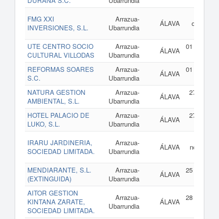
DURANA S.C.
Ubarrundia
2
29
FMG XXI
Arrazua-
ÁLAVA
diciembre
INVERSIONES, S.L.
Ubarrundia
2
UTE CENTRO SOCIO
Arrazua-
01 de enero
ÁLAVA
CULTURAL VILLODAS
Ubarrundia
2
REFORMAS SOARES
Arrazua-
01 de enero
ÁLAVA
S.C.
Ubarrundia
2
NATURA GESTION
Arrazua-
27 de oct
ÁLAVA
AMBIENTAL, S.L.
Ubarrundia
de 2
HOTEL PALACIO DE
Arrazua-
27 de oct
ÁLAVA
LUKO, S.L.
Ubarrundia
de 2
07
IRARU JARDINERIA,
Arrazua-
ÁLAVA
noviembre
SOCIEDAD LIMITADA.
Ubarrundia
2
MENDIARANTE, S.L.
Arrazua-
25 de enero
ÁLAVA
(EXTINGUIDA)
Ubarrundia
2
AITOR GESTION
Arrazua-
28 de mayo
KINTANA ZARATE,
ÁLAVA
Ubarrundia
2
SOCIEDAD LIMITADA.