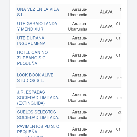
2
UNA VEZ EN LA VIDA
Arrazua-
12 de ago
ÁLAVA
S.L.
Ubarrundia
de 2
UTE GARAIO LANDA
Arrazua-
01 de enero
ÁLAVA
Y MENDIXUR
Ubarrundia
2
UTE DURANA
Arrazua-
01 de enero
ÁLAVA
INGURUMENA
Ubarrundia
2
HOTEL CANINO
Arrazua-
01 de enero
ZURBANO S.C.
ÁLAVA
Ubarrundia
2
PEQUEÑA
13
LOOK BOOK ALIVE
Arrazua-
ÁLAVA
septiembre
STUDIOS S.L.
Ubarrundia
2
J.R. ESPADAS
13
Arrazua-
SOCIEDAD LIMITADA.
ÁLAVA
septiembre
Ubarrundia
(EXTINGUIDA)
2
SUELOS SELECTOS
Arrazua-
26 de juni
ÁLAVA
SOCIEDAD LIMITADA.
Ubarrundia
2
PAVIMENTOS PB S. C.
Arrazua-
01 de enero
PEQUEÑA
ÁLAVA
Ubarrundia
2