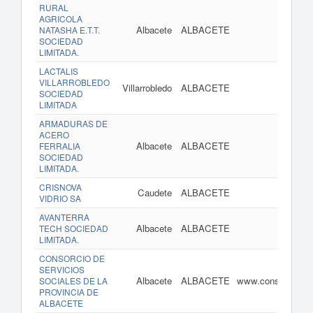
RURAL
AGRICOLA
Albacete
ALBACETE
www
NATASHA E.T.T.
SOCIEDAD
LIMITADA.
LACTALIS
VILLARROBLEDO
Villarrobledo
ALBACETE
SOCIEDAD
LIMITADA
ARMADURAS DE
ACERO
Albacete
ALBACETE
FERRALIA
SOCIEDAD
LIMITADA.
CRISNOVA
Caudete
ALBACETE
VIDRIO SA
AVANTERRA
Albacete
ALBACETE
TECH SOCIEDAD
LIMITADA.
CONSORCIO DE
SERVICIOS
Albacete
ALBACETE
www.consorciodese
SOCIALES DE LA
PROVINCIA DE
ALBACETE