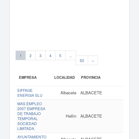
1
2
3
4
5
...
50
»
EMPRESA
LOCALIDAD
PROVINCIA
EIFFAGE
Albacete
ALBACETE
w
ENERGIA SLU
MAS EMPLEO
2007 EMPRESA
DE TRABAJO
Hellín
ALBACETE
ww
TEMPORAL
SOCIEDAD
LIMITADA.
AYUNTAMIENTO