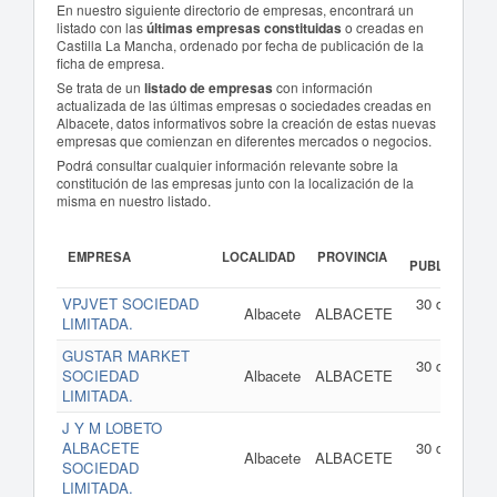
En nuestro siguiente directorio de empresas, encontrará un
listado con las
últimas empresas constituidas
o creadas en
Castilla La Mancha, ordenado por fecha de publicación de la
ficha de empresa.
Se trata de un
listado de empresas
con información
actualizada de las últimas empresas o sociedades creadas en
Albacete, datos informativos sobre la creación de estas nuevas
empresas que comienzan en diferentes mercados o negocios.
Podrá consultar cualquier información relevante sobre la
constitución de las empresas junto con la localización de la
misma en nuestro listado.
FECHA
EMPRESA
LOCALIDAD
PROVINCIA
PUBLICACIÓN
VPJVET SOCIEDAD
30 de julio d
Albacete
ALBACETE
LIMITADA.
202
GUSTAR MARKET
30 de julio d
SOCIEDAD
Albacete
ALBACETE
202
LIMITADA.
J Y M LOBETO
ALBACETE
30 de julio d
Albacete
ALBACETE
SOCIEDAD
202
LIMITADA.