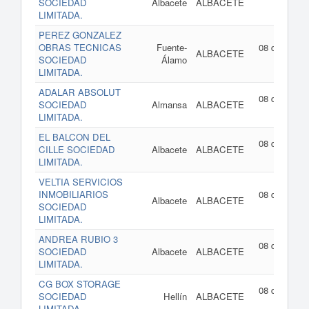
SOCIEDAD
Albacete
ALBACETE
202
LIMITADA.
PEREZ GONZALEZ
OBRAS TECNICAS
Fuente-
08 de julio d
ALBACETE
SOCIEDAD
Álamo
202
LIMITADA.
ADALAR ABSOLUT
08 de julio d
SOCIEDAD
Almansa
ALBACETE
202
LIMITADA.
EL BALCON DEL
08 de julio d
CILLE SOCIEDAD
Albacete
ALBACETE
202
LIMITADA.
VELTIA SERVICIOS
INMOBILIARIOS
08 de julio d
Albacete
ALBACETE
SOCIEDAD
202
LIMITADA.
ANDREA RUBIO 3
08 de julio d
SOCIEDAD
Albacete
ALBACETE
202
LIMITADA.
CG BOX STORAGE
08 de julio d
SOCIEDAD
Hellín
ALBACETE
202
LIMITADA.