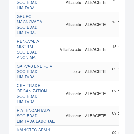
SOCIEDAD
Albacete
ALBACETE
202
LIMITADA.
GRUPO
MAGNOVARA
15 de julio d
Albacete
ALBACETE
SOCIEDAD
202
LIMITADA.
RENOVALIA
MISTRAL
15 de julio d
Villarrobledo
ALBACETE
SOCIEDAD
202
ANONIMA.
GARVAS ENERGIA
09 de julio d
SOCIEDAD
Letur
ALBACETE
202
LIMITADA.
CSH TRADE
ORGANIZATION
09 de julio d
Albacete
ALBACETE
SOCIEDAD
202
LIMITADA.
R.V. ENCANTADA
09 de julio d
SOCIEDAD
Albacete
ALBACETE
202
LIMITADA LABORAL.
KAINOTEC SPAIN
09 de julio d