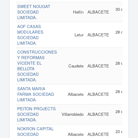
SWEET NOUGAT
30 de julio d
SOCIEDAD
Hellín
ALBACETE
202
LIMITADA.
AOF CASAS
MODULARES
28 de julio d
Letur
ALBACETE
SOCIEDAD
202
LIMITADA.
CONSTRUCCIONES
Y REFORMAS
VICENTE EL
28 de julio d
Caudete
ALBACETE
BELLOTA
202
SOCIEDAD
LIMITADA.
SANTA MARIA
28 de julio d
FARMA SOCIEDAD
Albacete
ALBACETE
202
LIMITADA.
PEITON PROJECTS
28 de julio d
SOCIEDAD
Villarrobledo
ALBACETE
202
LIMITADA.
NOKRON CAPITAL
23 de julio d
SOCIEDAD
Albacete
ALBACETE
202