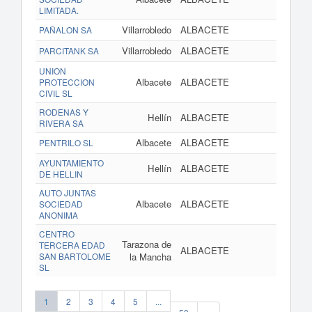
LIMITADA.
Villarrobledo
ALBACETE
PAÑALON SA
Villarrobledo
ALBACETE
PARCITANK SA
UNION
Albacete
ALBACETE
www.un
PROTECCION
CIVIL SL
RODENAS Y
Hellín
ALBACETE
ww
RIVERA SA
Albacete
ALBACETE
PENTRILO SL
AYUNTAMIENTO
Hellín
ALBACETE
DE HELLIN
AUTO JUNTAS
Albacete
ALBACETE
SOCIEDAD
ANONIMA
CENTRO
Tarazona de
TERCERA EDAD
ALBACETE
www
SAN BARTOLOME
la Mancha
SL
1
2
3
4
5
...