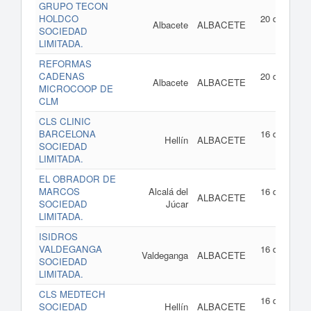
GRUPO TECON
HOLDCO
20 de julio d
Albacete
ALBACETE
SOCIEDAD
202
LIMITADA.
REFORMAS
CADENAS
20 de julio d
Albacete
ALBACETE
MICROCOOP DE
202
CLM
CLS CLINIC
BARCELONA
16 de julio d
Hellín
ALBACETE
SOCIEDAD
202
LIMITADA.
EL OBRADOR DE
MARCOS
Alcalá del
16 de julio d
ALBACETE
SOCIEDAD
Júcar
202
LIMITADA.
ISIDROS
VALDEGANGA
16 de julio d
Valdeganga
ALBACETE
SOCIEDAD
202
LIMITADA.
CLS MEDTECH
16 de julio d
SOCIEDAD
Hellín
ALBACETE