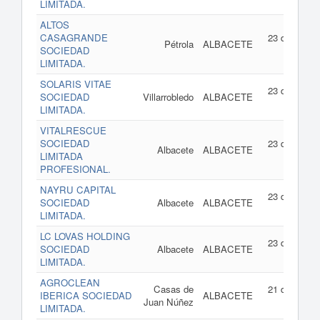
LIMITADA.
ALTOS
CASAGRANDE
23 de julio d
Pétrola
ALBACETE
SOCIEDAD
202
LIMITADA.
SOLARIS VITAE
23 de julio d
SOCIEDAD
Villarrobledo
ALBACETE
202
LIMITADA.
VITALRESCUE
SOCIEDAD
23 de julio d
Albacete
ALBACETE
LIMITADA
202
PROFESIONAL.
NAYRU CAPITAL
23 de julio d
SOCIEDAD
Albacete
ALBACETE
202
LIMITADA.
LC LOVAS HOLDING
23 de julio d
SOCIEDAD
Albacete
ALBACETE
202
LIMITADA.
AGROCLEAN
Casas de
21 de julio d
IBERICA SOCIEDAD
ALBACETE
Juan Núñez
202
LIMITADA.