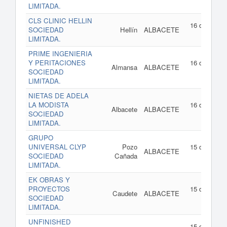
202
LIMITADA.
CLS CLINIC HELLIN
16 de julio d
SOCIEDAD
Hellín
ALBACETE
202
LIMITADA.
PRIME INGENIERIA
Y PERITACIONES
16 de julio d
Almansa
ALBACETE
SOCIEDAD
202
LIMITADA.
NIETAS DE ADELA
LA MODISTA
16 de julio d
Albacete
ALBACETE
SOCIEDAD
202
LIMITADA.
GRUPO
UNIVERSAL CLYP
Pozo
15 de julio d
ALBACETE
SOCIEDAD
Cañada
202
LIMITADA.
EK OBRAS Y
PROYECTOS
15 de julio d
Caudete
ALBACETE
SOCIEDAD
202
LIMITADA.
UNFINISHED
15 de julio d