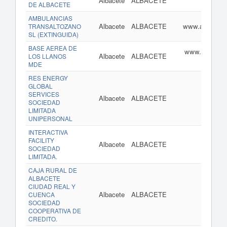
Albacete
ALBACETE
DE ALBACETE
AMBULANCIAS
Albacete
ALBACETE
www.ambulanci
TRANSALTOZANO
SL (EXTINGUIDA)
BASE AEREA DE
www.ejercitod
Albacete
ALBACETE
LOS LLANOS
MDE
RES ENERGY
GLOBAL
SERVICES
Albacete
ALBACETE
SOCIEDAD
LIMITADA
UNIPERSONAL
INTERACTIVA
FACILITY
Albacete
ALBACETE
SOCIEDAD
LIMITADA.
CAJA RURAL DE
ALBACETE
CIUDAD REAL Y
Albacete
ALBACETE
CUENCA
SOCIEDAD
COOPERATIVA DE
CREDITO.