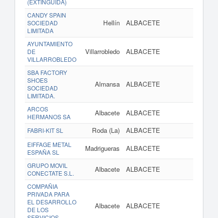
(EXTINGUIDA)
CANDY SPAIN
Hellín
ALBACETE
SOCIEDAD
LIMITADA
AYUNTAMIENTO
Villarrobledo
ALBACETE
DE
VILLARROBLEDO
SBA FACTORY
SHOES
Almansa
ALBACETE
SOCIEDAD
LIMITADA.
ARCOS
Albacete
ALBACETE
HERMANOS SA
Roda (La)
ALBACETE
FABRI-KIT SL
EIFFAGE METAL
Madrigueras
ALBACETE
ESPAÑA SL
GRUPO MOVIL
Albacete
ALBACETE
CONECTATE S.L.
COMPAÑIA
PRIVADA PARA
EL DESARROLLO
Albacete
ALBACETE
DE LOS
SERVICIOS