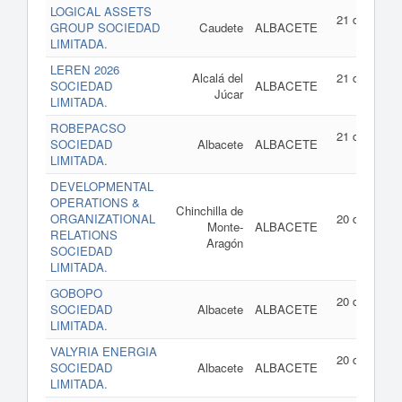
LOGICAL ASSETS
21 de julio d
GROUP SOCIEDAD
Caudete
ALBACETE
202
LIMITADA.
LEREN 2026
Alcalá del
21 de julio d
SOCIEDAD
ALBACETE
Júcar
202
LIMITADA.
ROBEPACSO
21 de julio d
SOCIEDAD
Albacete
ALBACETE
202
LIMITADA.
DEVELOPMENTAL
OPERATIONS &
Chinchilla de
ORGANIZATIONAL
20 de julio d
Monte-
ALBACETE
RELATIONS
202
Aragón
SOCIEDAD
LIMITADA.
GOBOPO
20 de julio d
SOCIEDAD
Albacete
ALBACETE
202
LIMITADA.
VALYRIA ENERGIA
20 de julio d
SOCIEDAD
Albacete
ALBACETE
202
LIMITADA.