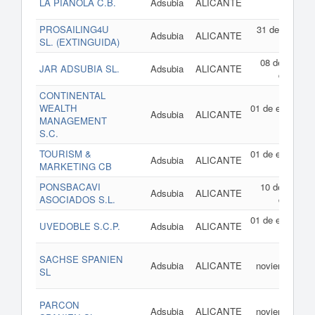
LA PIANOLA C.B.
Adsubia
ALICANTE
2013
PROSAILING4U
31 de julio de
Adsubia
ALICANTE
SL. (EXTINGUIDA)
2012
08 de marzo
JAR ADSUBIA SL.
Adsubia
ALICANTE
de 2012
CONTINENTAL
WEALTH
01 de enero de
Adsubia
ALICANTE
MANAGEMENT
2009
S.C.
TOURISM &
01 de enero de
Adsubia
ALICANTE
MARKETING CB
2009
PONSBACAVI
10 de marzo
Adsubia
ALICANTE
ASOCIADOS S.L.
de 2008
01 de enero de
UVEDOBLE S.C.P.
Adsubia
ALICANTE
2007
08 de
SACHSE SPANIEN
Adsubia
ALICANTE
noviembre de
SL
2006
08 de
PARCON
Adsubia
ALICANTE
noviembre de