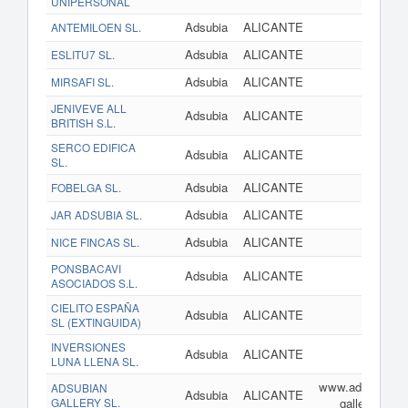
UNIPERSONAL
Adsubia
ALICANTE
ANTEMILOEN SL.
Adsubia
ALICANTE
ESLITU7 SL.
Adsubia
ALICANTE
MIRSAFI SL.
JENIVEVE ALL
Adsubia
ALICANTE
BRITISH S.L.
SERCO EDIFICA
Adsubia
ALICANTE
SL.
Adsubia
ALICANTE
FOBELGA SL.
Adsubia
ALICANTE
JAR ADSUBIA SL.
Adsubia
ALICANTE
NICE FINCAS SL.
PONSBACAVI
Adsubia
ALICANTE
ASOCIADOS S.L.
CIELITO ESPAÑA
Adsubia
ALICANTE
SL (EXTINGUIDA)
INVERSIONES
Adsubia
ALICANTE
LUNA LLENA SL.
www.adsubian-
ADSUBIAN
Adsubia
ALICANTE
GALLERY SL.
gallery.com