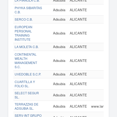
Adsubia
ALICANTE
LA PIANOLA C.B.
PHYKA SIBARITAS
Adsubia
ALICANTE
C.B.
Adsubia
ALICANTE
SERCO C.B.
EUROPEAN
PERSONAL
Adsubia
ALICANTE
TRAINING
INSTITUTE
Adsubia
ALICANTE
LA MOLETA C.B.
CONTINENTAL
WEALTH
Adsubia
ALICANTE
MANAGEMENT
S.C.
Adsubia
ALICANTE
UVEDOBLE S.C.P.
CUARTILLA Y
Adsubia
ALICANTE
FOLIO SL.
SELECT SEGUR
Adsubia
ALICANTE
SL.
TERRAZZAS DE
Adsubia
ALICANTE
www.lartesa.es
ADSUBIA SL.
SERV-INT GRUPO