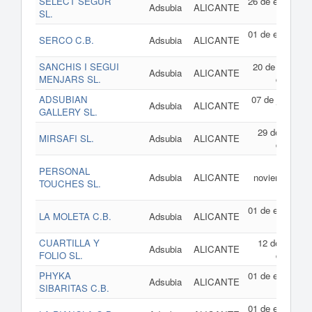
SELECT SEGUR
26 de enero de
Adsubia
ALICANTE
SL.
2017
01 de enero de
SERCO C.B.
Adsubia
ALICANTE
2017
SANCHIS I SEGUI
20 de octubre
Adsubia
ALICANTE
MENJARS SL.
de 2016
ADSUBIAN
07 de junio de
Adsubia
ALICANTE
GALLERY SL.
2016
29 de marzo
MIRSAFI SL.
Adsubia
ALICANTE
de 2016
11 de
PERSONAL
Adsubia
ALICANTE
noviembre de
TOUCHES SL.
2015
01 de enero de
LA MOLETA C.B.
Adsubia
ALICANTE
2015
CUARTILLA Y
12 de marzo
Adsubia
ALICANTE
FOLIO SL.
de 2013
PHYKA
01 de enero de
Adsubia
ALICANTE
SIBARITAS C.B.
2013
01 de enero de