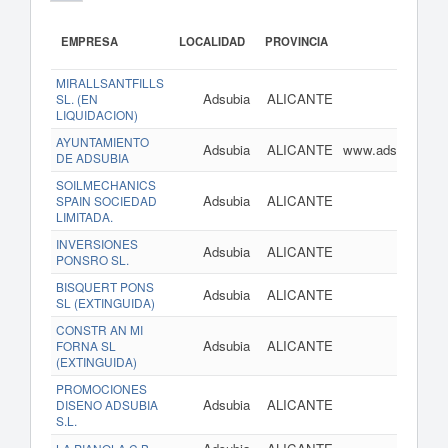
EMPRESA
LOCALIDAD
PROVINCIA
URL
MIRALLSANTFILLS
Adsubia
ALICANTE
SL. (EN
LIQUIDACION)
AYUNTAMIENTO
Adsubia
ALICANTE
www.adsubia.es
DE ADSUBIA
SOILMECHANICS
Adsubia
ALICANTE
SPAIN SOCIEDAD
LIMITADA.
INVERSIONES
Adsubia
ALICANTE
PONSRO SL.
BISQUERT PONS
Adsubia
ALICANTE
SL (EXTINGUIDA)
CONSTR AN MI
Adsubia
ALICANTE
FORNA SL
(EXTINGUIDA)
PROMOCIONES
Adsubia
ALICANTE
DISENO ADSUBIA
S.L.