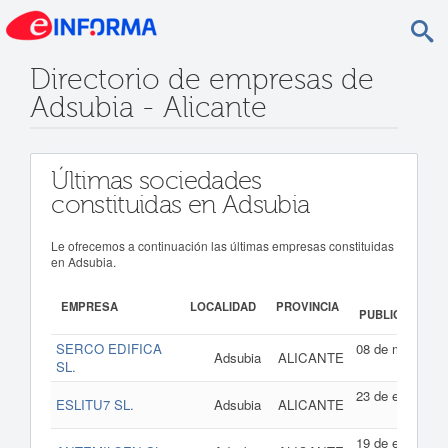
Directorio de empresas de
Adsubia - Alicante
Últimas sociedades
constituidas en Adsubia
Le ofrecemos a continuación las últimas empresas constituidas
en Adsubia.
FECHA
EMPRESA
LOCALIDAD
PROVINCIA
PUBLICACIÓN
SERCO EDIFICA
08 de mayo de
Adsubia
ALICANTE
SL.
2026
23 de enero de
ESLITU7 SL.
Adsubia
ALICANTE
2026
19 de enero de