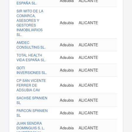
Adsubia
ALICANTE
ESPAÑA SL.
SIR WITO DE LA
COMARCA,
ASESORES Y
Adsubia
ALICANTE
GESTORES
INMOBILIARIOS
SL.
AMDEC
Adsubia
ALICANTE
CONSULTING SL.
TOTAL HEALTH
Adsubia
ALICANTE
VIDA ESPAÑA SL.
GOTI
Adsubia
ALICANTE
INVERSIONES SL.
CP SAN VICENTE
Adsubia
ALICANTE
FERRER DE
ADSUBIA CAV
SACHSE SPANIEN
Adsubia
ALICANTE
SL
PARCON SPANIEN
Adsubia
ALICANTE
SL
JUAN SENDRA
Adsubia
ALICANTE
DOMINGUIS S. L.