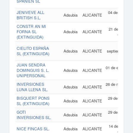
SPANIEN SL
2006
JENIVEVE ALL
04 de abril de
Adsubia
ALICANTE
BRITISH S.L.
2006
CONSTR AN MI
21 de febrero
FORNA SL
Adsubia
ALICANTE
de 2006
(EXTINGUIDA)
30 de
CIELITO ESPAÑA
Adsubia
ALICANTE
septiembre de
SL (EXTINGUIDA)
2005
JUAN SENDRA
01 de enero de
DOMINGUIS S. L.
Adsubia
ALICANTE
2005
UNIPERSONAL
INVERSIONES
26 de mayo de
Adsubia
ALICANTE
LUNA LLENA SL.
2003
BISQUERT PONS
29 de abril de
Adsubia
ALICANTE
SL (EXTINGUIDA)
2003
GOTI
29 de abril de
Adsubia
ALICANTE
INVERSIONES SL.
2003
14 de febrero
NICE FINCAS SL.
Adsubia
ALICANTE
de 2003