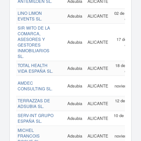
ANTEMILOEN SL.
Adsubia
ALICANTE
2026
LINO LIMON
02 de octubre
Adsubia
ALICANTE
EVENTS SL.
de 2025
SIR WITO DE LA
COMARCA,
ASESORES Y
17 de marzo
Adsubia
ALICANTE
GESTORES
de 2025
INMOBILIARIOS
SL.
TOTAL HEALTH
18 de febrero
Adsubia
ALICANTE
VIDA ESPAÑA SL.
de 2025
27 de
AMDEC
Adsubia
ALICANTE
noviembre de
CONSULTING SL.
2024
TERRAZZAS DE
12 de julio de
Adsubia
ALICANTE
ADSUBIA SL.
2024
SERV-INT GRUPO
10 de junio de
Adsubia
ALICANTE
ESPAÑA SL.
2024
MICHEL
11 de
FRANCOIS
Adsubia
ALICANTE
noviembre de