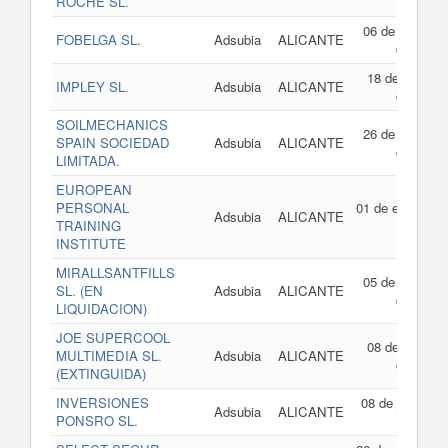
ROCHE SL.
2021
06 de octubre
FOBELGA SL.
Adsubia
ALICANTE
de 2021
18 de agosto
IMPLEY SL.
Adsubia
ALICANTE
de 2021
SOILMECHANICS
26 de octubre
SPAIN SOCIEDAD
Adsubia
ALICANTE
de 2020
LIMITADA.
EUROPEAN
PERSONAL
01 de enero de
Adsubia
ALICANTE
TRAINING
2020
INSTITUTE
MIRALLSANTFILLS
05 de octubre
SL. (EN
Adsubia
ALICANTE
de 2018
LIQUIDACION)
JOE SUPERCOOL
08 de agosto
MULTIMEDIA SL.
Adsubia
ALICANTE
de 2017
(EXTINGUIDA)
INVERSIONES
08 de junio de
Adsubia
ALICANTE
PONSRO SL.
2017