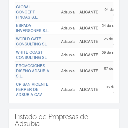
GLOBAL
04 de febrero
CONCEPT
Adsubia
ALICANTE
de 2003
FINCAS S.L.
ESPADA
24 de enero de
Adsubia
ALICANTE
INVERSONES S.L.
2003
WORLD GATE
25 de octubre
Adsubia
ALICANTE
CONSULTING SL
de 2002
WHITE COAST
09 de mayo de
Adsubia
ALICANTE
CONSULTING SL
2002
PROMOCIONES
07 de abril de
DISENO ADSUBIA
Adsubia
ALICANTE
2000
S.L.
CP SAN VICENTE
06 de marzo
FERRER DE
Adsubia
ALICANTE
de 1991
ADSUBIA CAV
Listado de Empresas de
Adsubia