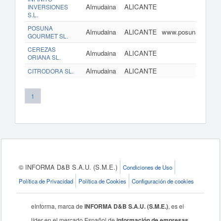
Almudaina
ALICANTE
INVERSIONES
S.L.
POSUNA
Almudaina
ALICANTE
www.posunagourme
GOURMET SL.
CEREZAS
Almudaina
ALICANTE
ORIANA SL.
Almudaina
ALICANTE
CITRODORA SL.
1
© INFORMA D&B S.A.U. (S.M.E.)
Condiciones de Uso
Política de Privacidad
Política de Cookies
Configuración de cookies
eInforma, marca de
INFORMA D&B S.A.U. (S.M.E.)
, es el
líder en el mercado Español de
información de empresas