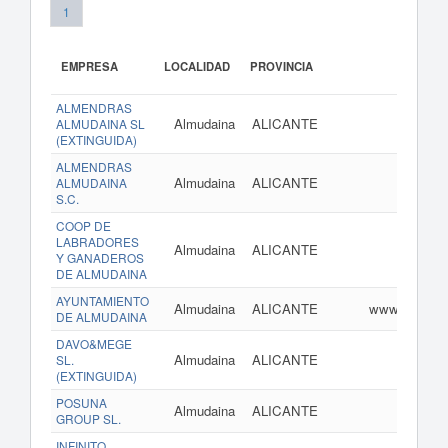
1
EMPRESA
LOCALIDAD
PROVINCIA
ALMENDRAS
Almudaina
ALICANTE
ALMUDAINA SL
(EXTINGUIDA)
ALMENDRAS
Almudaina
ALICANTE
ALMUDAINA
S.C.
COOP DE
LABRADORES
Almudaina
ALICANTE
Y GANADEROS
DE ALMUDAINA
AYUNTAMIENTO
Almudaina
ALICANTE
www.almudai
DE ALMUDAINA
DAVO&MEGE
Almudaina
ALICANTE
SL.
(EXTINGUIDA)
POSUNA
Almudaina
ALICANTE
GROUP SL.
INFINITO