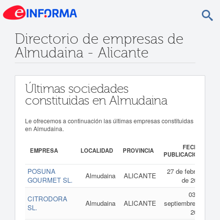
Directorio de empresas de
Almudaina - Alicante
Últimas sociedades
constituidas en Almudaina
Le ofrecemos a continuación las últimas empresas constituidas
en Almudaina.
FECHA
EMPRESA
LOCALIDAD
PROVINCIA
PUBLICACIÓN
POSUNA
27 de febrero
Almudaina
ALICANTE
GOURMET SL.
de 2026
03 de
CITRODORA
Almudaina
ALICANTE
septiembre de
SL.
2025