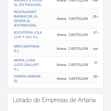
ANDRES E HIJOS
Artana
CASTELLON
noviembre d
SL (EXTINGUIDA)
200
RESTAURANT
BARBACOA LA
25 de abril d
Artana
CASTELLON
SERRA SL
200
(EXTINGUIDA)
BOCATERIA LOLA
07 de febrer
Artana
CASTELLON
LUIS Y LOLI S.L.
de 200
20 d
MIRA MARTANA
Artana
CASTELLON
noviembre d
S.L.
200
MARIA LUISA
31 de marz
LLIDO GALLART
Artana
CASTELLON
de 200
S.L.
KAREN-URBANA
09 de febrer
Artana
CASTELLON
SL
de 200
Listado de Empresas de Artana