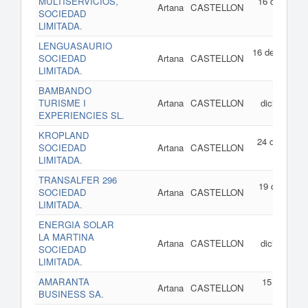
MULTISERVICIOS,
16 de abril d
Artana
CASTELLON
SOCIEDAD
202
LIMITADA.
LENGUASAURIO
16 de enero d
SOCIEDAD
Artana
CASTELLON
202
LIMITADA.
BAMBANDO
05 d
TURISME I
Artana
CASTELLON
diciembre d
EXPERIENCIES SL.
202
KROPLAND
24 de octubr
SOCIEDAD
Artana
CASTELLON
de 202
LIMITADA.
TRANSALFER 296
19 de julio d
SOCIEDAD
Artana
CASTELLON
202
LIMITADA.
ENERGIA SOLAR
27 d
LA MARTINA
Artana
CASTELLON
diciembre d
SOCIEDAD
202
LIMITADA.
AMARANTA
15 de marz
Artana
CASTELLON
BUSINESS SA.
de 202