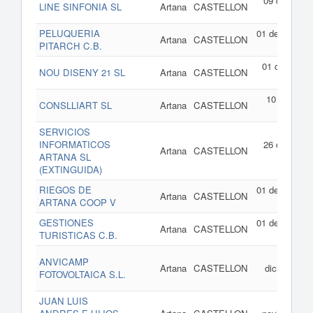
09 de febrer
LINE SINFONIA SL
Artana
CASTELLON
de 201
PELUQUERIA
01 de enero d
Artana
CASTELLON
PITARCH C.B.
201
01 de abril d
NOU DISENY 21 SL
Artana
CASTELLON
200
10 de marz
CONSLLIART SL
Artana
CASTELLON
de 200
SERVICIOS
INFORMATICOS
26 de febrer
Artana
CASTELLON
ARTANA SL
de 200
(EXTINGUIDA)
RIEGOS DE
01 de enero d
Artana
CASTELLON
ARTANA COOP V
200
GESTIONES
01 de enero d
Artana
CASTELLON
TURISTICAS C.B.
200
07 d
ANVICAMP
Artana
CASTELLON
diciembre d
FOTOVOLTAICA S.L.
200
JUAN LUIS
28 d