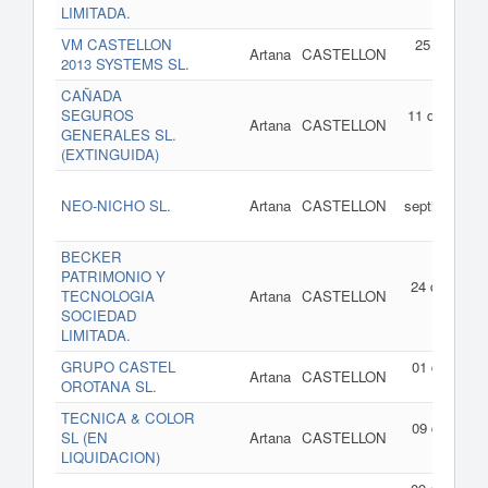
201
LIMITADA.
VM CASTELLON
25 de marz
Artana
CASTELLON
2013 SYSTEMS SL.
de 201
CAÑADA
SEGUROS
11 de octubr
Artana
CASTELLON
GENERALES SL.
de 201
(EXTINGUIDA)
21 d
NEO-NICHO SL.
Artana
CASTELLON
septiembre d
201
BECKER
PATRIMONIO Y
24 de febrer
TECNOLOGIA
Artana
CASTELLON
de 201
SOCIEDAD
LIMITADA.
GRUPO CASTEL
01 de agost
Artana
CASTELLON
OROTANA SL.
de 201
TECNICA & COLOR
09 de agost
SL (EN
Artana
CASTELLON
de 201
LIQUIDACION)