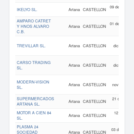
09 de enero d
IKELYO SL.
Artana
CASTELLON
201
AMPARO CATRET
01 de enero d
Y HNOS ALVARO
Artana
CASTELLON
201
C.B.
29 d
TREVILLAR SL.
Artana
CASTELLON
diciembre d
201
02 d
CARSO TRADING
Artana
CASTELLON
diciembre d
SL.
201
25 d
MODERN-VISION
Artana
CASTELLON
noviembre d
SL.
201
SUPERMERCADOS
21 de abril d
Artana
CASTELLON
ARTANA SL.
201
MOTOR A CIEN 84
12 de marz
Artana
CASTELLON
SL.
de 201
PLASMA 24
03 de junio d
SOCIEDAD
Artana
CASTELLON