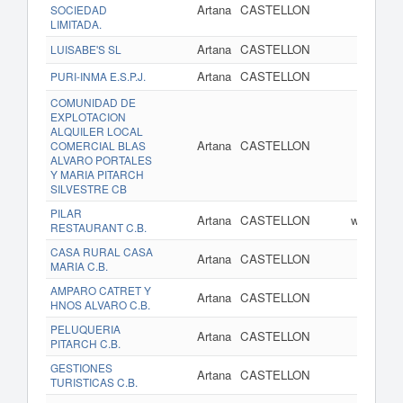
Artana
CASTELLON
SOCIEDAD
LIMITADA.
Artana
CASTELLON
LUISABE'S SL
Artana
CASTELLON
PURI-INMA E.S.P.J.
COMUNIDAD DE
EXPLOTACION
ALQUILER LOCAL
Artana
CASTELLON
COMERCIAL BLAS
ALVARO PORTALES
Y MARIA PITARCH
SILVESTRE CB
PILAR
Artana
CASTELLON
www.pilar
RESTAURANT C.B.
CASA RURAL CASA
Artana
CASTELLON
MARIA C.B.
AMPARO CATRET Y
Artana
CASTELLON
HNOS ALVARO C.B.
PELUQUERIA
Artana
CASTELLON
PITARCH C.B.
GESTIONES
Artana
CASTELLON
TURISTICAS C.B.