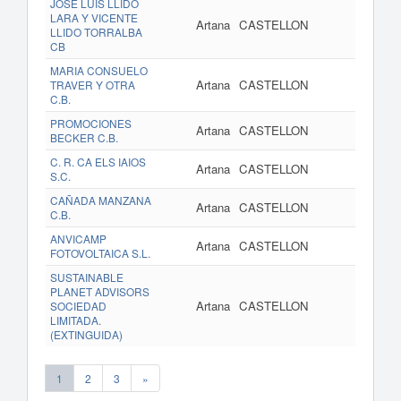
JOSE LUIS LLIDO
LARA Y VICENTE
Artana
CASTELLON
LLIDO TORRALBA
CB
MARIA CONSUELO
Artana
CASTELLON
TRAVER Y OTRA
C.B.
PROMOCIONES
Artana
CASTELLON
BECKER C.B.
C. R. CA ELS IAIOS
Artana
CASTELLON
S.C.
CAÑADA MANZANA
Artana
CASTELLON
C.B.
ANVICAMP
Artana
CASTELLON
FOTOVOLTAICA S.L.
SUSTAINABLE
PLANET ADVISORS
Artana
CASTELLON
SOCIEDAD
LIMITADA.
(EXTINGUIDA)
1
2
3
»