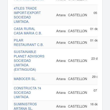
202
4TILES TRADE
IMPORT-EXPORT
05 de marz
Artana
CASTELLON
SOCIEDAD
de 201
LIMITADA.
CASA RURAL
01 de enero d
Artana
CASTELLON
CASA MARIA C.B.
201
PILAR
01 de enero d
Artana
CASTELLON
RESTAURANT C.B.
201
SUSTAINABLE
PLANET ADVISORS
23 de junio d
SOCIEDAD
Artana
CASTELLON
201
LIMITADA.
(EXTINGUIDA)
29 de abril d
MABOCER SL.
Artana
CASTELLON
201
CONSTRUCTA 74
07 de marz
SOCIEDAD
Artana
CASTELLON
de 201
LIMITADA.
SUMINISTROS
16 de enero d
Artana
CASTELLON
ARTANA SL.
201