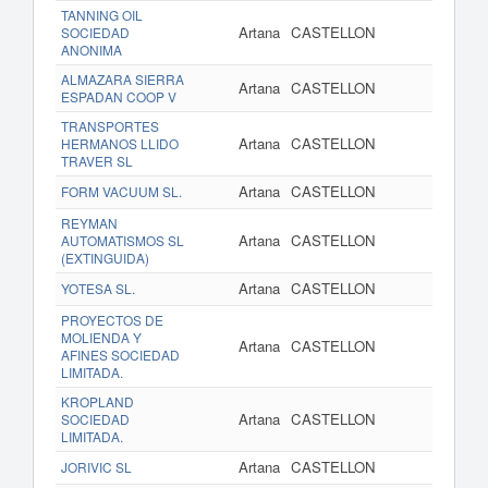
TANNING OIL
Artana
CASTELLON
www.t
SOCIEDAD
ANONIMA
ALMAZARA SIERRA
Artana
CASTELLON
ESPADAN COOP V
TRANSPORTES
Artana
CASTELLON
HERMANOS LLIDO
TRAVER SL
Artana
CASTELLON
FORM VACUUM SL.
REYMAN
Artana
CASTELLON
AUTOMATISMOS SL
(EXTINGUIDA)
Artana
CASTELLON
YOTESA SL.
PROYECTOS DE
MOLIENDA Y
Artana
CASTELLON
AFINES SOCIEDAD
LIMITADA.
KROPLAND
Artana
CASTELLON
SOCIEDAD
LIMITADA.
Artana
CASTELLON
JORIVIC SL