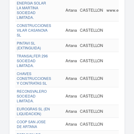
ENERGIA SOLAR
LA MARTINA
Artana
CASTELLON
www.energiasol
SOCIEDAD
LIMITADA.
CONSTRUCCIONES
Artana
CASTELLON
VILAR CASANOVA
SL
PINTAVI SL
Artana
CASTELLON
(EXTINGUIDA)
TRANSALFER 296
Artana
CASTELLON
SOCIEDAD
LIMITADA.
CHAVES
Artana
CASTELLON
CONSTRUCCIONES
Y CONTRATAS SL
RECONSVALERO
Artana
CASTELLON
SOCIEDAD
LIMITADA.
EUROGRAS SL (EN
Artana
CASTELLON
w
LIQUIDACION)
COOP SAN JOSE
Artana
CASTELLON
DE ARTANA