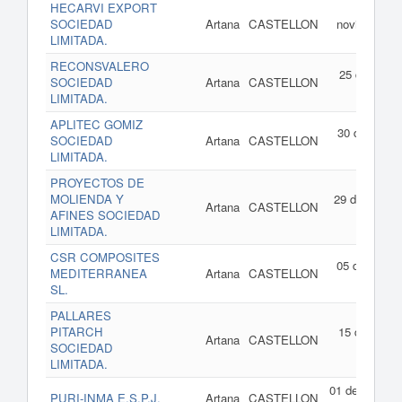
HECARVI EXPORT
19 d
SOCIEDAD
Artana
CASTELLON
noviembre d
LIMITADA.
202
RECONSVALERO
25 de agost
SOCIEDAD
Artana
CASTELLON
de 202
LIMITADA.
APLITEC GOMIZ
30 de julio d
SOCIEDAD
Artana
CASTELLON
202
LIMITADA.
PROYECTOS DE
MOLIENDA Y
29 de junio d
Artana
CASTELLON
AFINES SOCIEDAD
202
LIMITADA.
CSR COMPOSITES
05 de abril d
MEDITERRANEA
Artana
CASTELLON
202
SL.
PALLARES
PITARCH
15 de febrer
Artana
CASTELLON
SOCIEDAD
de 202
LIMITADA.
01 de enero d
PURI-INMA E.S.P.J.
Artana
CASTELLON