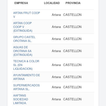
EMPRESA
LOCALIDAD
PROVINCIA
ARTAN FRUT COOP
Artana
CASTELLON
ww
V
ARTAN COOP
Artana
CASTELLON
COOP V
(EXTINGUIDA)
GRUPO CASTEL
Artana
CASTELLON
w
OROTANA SL.
AGUAS DE
Artana
CASTELLON
w
OROTANA SA
(EXTINGUIDA)
TECNICA & COLOR
Artana
CASTELLON
www.
SL (EN
LIQUIDACION)
AYUNTAMIENTO DE
Artana
CASTELLON
ARTANA
SUPERMERCADOS
Artana
CASTELLON
ARTANA SL.
AAFTANS
Artana
CASTELLON
SOCIEDAD
LIMITADA.