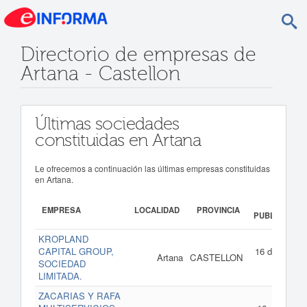
Directorio de empresas de
Artana - Castellon
Últimas sociedades
constituidas en Artana
Le ofrecemos a continuación las últimas empresas constituidas
en Artana.
FECH
EMPRESA
LOCALIDAD
PROVINCIA
PUBLICACIÓ
KROPLAND
CAPITAL GROUP,
16 de junio d
Artana
CASTELLON
SOCIEDAD
202
LIMITADA.
ZACARIAS Y RAFA