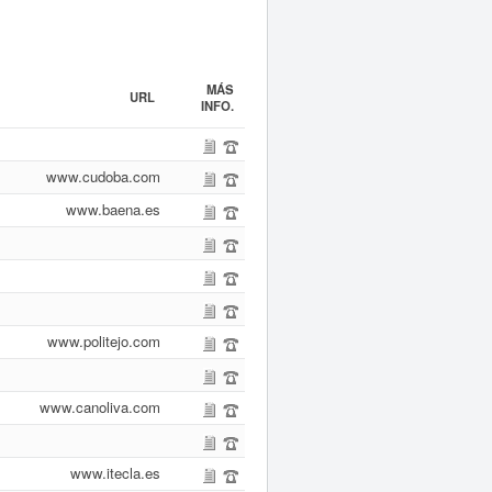
MÁS
URL
INFO.
www.cudoba.com
www.baena.es
www.politejo.com
www.canoliva.com
www.itecla.es