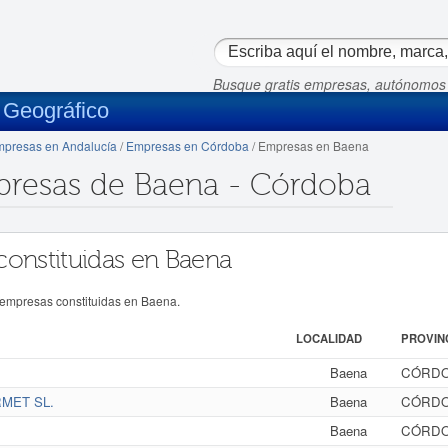
Busque gratis empresas, autónomos
 Geográfico
presas en Andalucía
/
Empresas en Córdoba
/ Empresas en Baena
presas de Baena - Córdoba
constituidas en Baena
 empresas constituidas en Baena.
LOCALIDAD
PROVIN
Baena
CÓRD
MET SL.
Baena
CÓRD
Baena
CÓRD