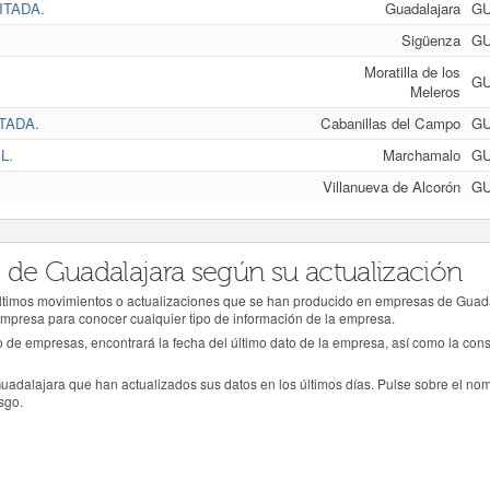
ITADA.
Guadalajara
G
Sigüenza
G
Moratilla de los
G
Meleros
TADA.
Cabanillas del Campo
G
L.
Marchamalo
G
Villanueva de Alcorón
G
 de Guadalajara según su actualización
 últimos movimientos o actualizaciones que se han producido en empresas de Guadal
empresa para conocer cualquier tipo de información de la empresa.
rio de empresas, encontrará la fecha del último dato de la empresa, así como la consu
uadalajara que han actualizados sus datos en los últimos días. Pulse sobre el no
sgo.