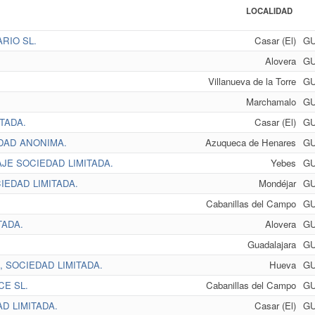
LOCALIDAD
RIO SL.
Casar (El)
G
Alovera
G
Villanueva de la Torre
G
Marchamalo
G
TADA.
Casar (El)
G
DAD ANONIMA.
Azuqueca de Henares
G
JE SOCIEDAD LIMITADA.
Yebes
G
EDAD LIMITADA.
Mondéjar
G
Cabanillas del Campo
G
TADA.
Alovera
G
Guadalajara
G
 SOCIEDAD LIMITADA.
Hueva
G
CE SL.
Cabanillas del Campo
G
D LIMITADA.
Casar (El)
G