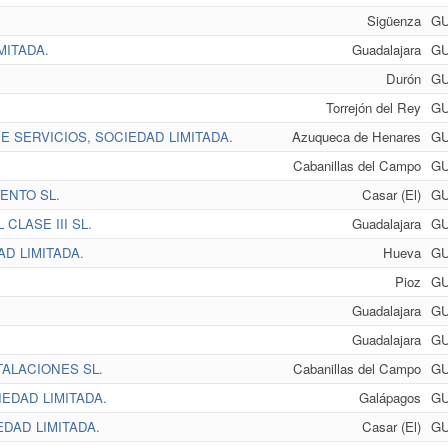
Sigüenza
G
MITADA.
Guadalajara
G
Durón
G
Torrejón del Rey
G
 SERVICIOS, SOCIEDAD LIMITADA.
Azuqueca de Henares
G
Cabanillas del Campo
G
ENTO SL.
Casar (El)
G
CLASE III SL.
Guadalajara
G
D LIMITADA.
Hueva
G
Pioz
G
Guadalajara
G
Guadalajara
G
TALACIONES SL.
Cabanillas del Campo
G
EDAD LIMITADA.
Galápagos
G
DAD LIMITADA.
Casar (El)
G