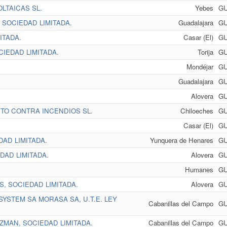
LTAICAS SL.
Yebes
G
SOCIEDAD LIMITADA.
Guadalajara
G
ITADA.
Casar (El)
G
IEDAD LIMITADA.
Torija
G
Mondéjar
G
Guadalajara
G
Alovera
G
TO CONTRA INCENDIOS SL.
Chiloeches
G
Casar (El)
G
DAD LIMITADA.
Yunquera de Henares
G
DAD LIMITADA.
Alovera
G
Humanes
G
, SOCIEDAD LIMITADA.
Alovera
G
SYSTEM SA MORASA SA, U.T.E. LEY
Cabanillas del Campo
G
ZMAN, SOCIEDAD LIMITADA.
Cabanillas del Campo
G