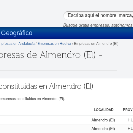
Busque gratis empresas, autónomos
 Geográfico
presas en Andalucía
/
Empresas en Huelva
/ Empresas en Almendro (El)
presas de Almendro (El) -
constituidas en Almendro (El)
 empresas constituidas en Almendro (El).
LOCALIDAD
PROV
Almendro (El)
HU
Almendro (El)
HU