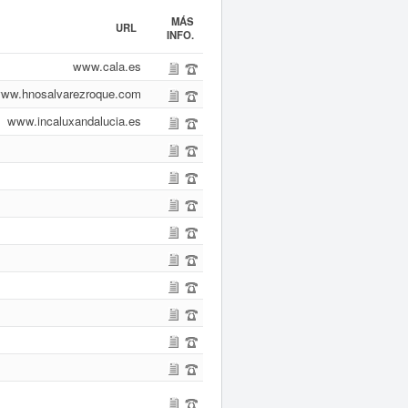
MÁS
URL
INFO.
www.cala.es
ww.hnosalvarezroque.com
www.incaluxandalucia.es