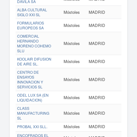
DAVILA SA
ALBA CULTURAL
Móstoles
MADRID
SIGLO XXI SL
FORMULARIOS
Móstoles
MADRID
w
EUROPEOS SA
COMERCIAL
HERNANDO
Móstoles
MADRID
MORENO COHEMO
SLU
KOOLAIR DIFUSION
Móstoles
MADRID
DE AIRE SL.
CENTRO DE
ENSAYOS
Móstoles
MADRID
INNOVACION Y
SERVICIOS SL
ODEL LUX SA (EN
Móstoles
MADRID
LIQUIDACION)
CLASS
Móstoles
MADRID
MANUFACTURING
SL
Móstoles
MADRID
PROBAL XXI SLL.
ENCOFRADOS EL