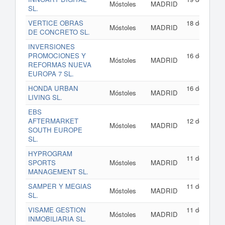
Móstoles
MADRID
SL.
202
VERTICE OBRAS
18 de junio d
Móstoles
MADRID
DE CONCRETO SL.
202
INVERSIONES
PROMOCIONES Y
16 de junio d
Móstoles
MADRID
REFORMAS NUEVA
202
EUROPA 7 SL.
HONDA URBAN
16 de junio d
Móstoles
MADRID
LIVING SL.
202
EBS
AFTERMARKET
12 de junio d
Móstoles
MADRID
SOUTH EUROPE
202
SL.
HYPROGRAM
11 de junio d
SPORTS
Móstoles
MADRID
202
MANAGEMENT SL.
SAMPER Y MEGIAS
11 de junio d
Móstoles
MADRID
SL.
202
VISAME GESTION
11 de junio d
Móstoles
MADRID
INMOBILIARIA SL.
202