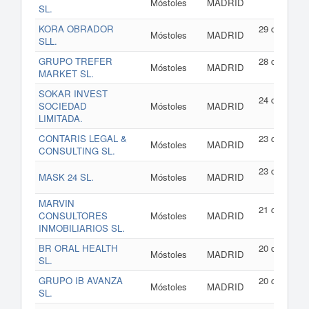
Móstoles
MADRID
SL.
202
KORA OBRADOR
29 de julio d
Móstoles
MADRID
SLL.
202
GRUPO TREFER
28 de julio d
Móstoles
MADRID
MARKET SL.
202
SOKAR INVEST
24 de julio d
SOCIEDAD
Móstoles
MADRID
202
LIMITADA.
CONTARIS LEGAL &
23 de julio d
Móstoles
MADRID
CONSULTING SL.
202
23 de julio d
MASK 24 SL.
Móstoles
MADRID
202
MARVIN
21 de julio d
CONSULTORES
Móstoles
MADRID
202
INMOBILIARIOS SL.
BR ORAL HEALTH
20 de julio d
Móstoles
MADRID
SL.
202
GRUPO IB AVANZA
20 de julio d
Móstoles
MADRID
SL.
202