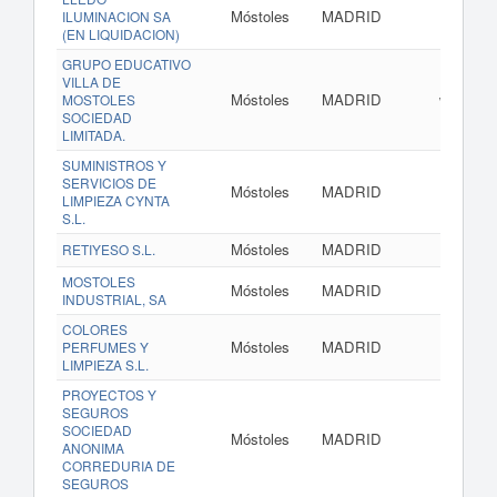
Móstoles
MADRID
ILUMINACION SA
(EN LIQUIDACION)
GRUPO EDUCATIVO
VILLA DE
Móstoles
MADRID
www.cole
MOSTOLES
SOCIEDAD
LIMITADA.
SUMINISTROS Y
SERVICIOS DE
Móstoles
MADRID
LIMPIEZA CYNTA
S.L.
Móstoles
MADRID
RETIYESO S.L.
MOSTOLES
Móstoles
MADRID
INDUSTRIAL, SA
COLORES
Móstoles
MADRID
PERFUMES Y
LIMPIEZA S.L.
PROYECTOS Y
SEGUROS
SOCIEDAD
Móstoles
MADRID
www
ANONIMA
CORREDURIA DE
SEGUROS