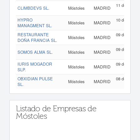
11 de junio d
CLIMBDEVS SL.
Móstoles
MADRID
202
HYPRO
10 de junio d
Móstoles
MADRID
MANAGMENT SL.
202
RESTAURANTE
09 de junio d
Móstoles
MADRID
DOÑA FRANCIA SL.
202
09 de junio d
SOMOS ALMA SL.
Móstoles
MADRID
202
IURIS MOGADOR
09 de junio d
Móstoles
MADRID
SLP.
202
OBXIDIAN PULSE
08 de junio d
Móstoles
MADRID
SL.
202
Listado de Empresas de
Móstoles