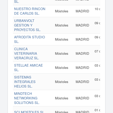
SL.
202
NUESTRO RINCON
10 de julio d
Móstoles
MADRID
DE CARLOS SL.
202
URBANVOLT
09 de julio d
GESTION Y
Móstoles
MADRID
202
PROYECTOS SL.
AFRODITA STUDIO
09 de julio d
Móstoles
MADRID
SL.
202
CLINICA
07 de julio d
VETERINARIA
Móstoles
MADRID
202
VERACRUZ SL.
STELLAE AMICAE
03 de julio d
Móstoles
MADRID
SL.
202
SISTEMAS
03 de julio d
INTEGRALES
Móstoles
MADRID
202
HELIOS SL.
MINDTECH
03 de julio d
NETWORKING
Móstoles
MADRID
202
SOLUTIONS SL.
01 de julio d
SCI MOSTOLES SL.
Móstoles
MADRID