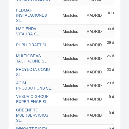
202
FEDMAR
01 de julio d
INSTALACIONES
Móstoles
MADRID
202
SL.
HACIENDA
30 de junio d
Móstoles
MADRID
VITAURA SL.
202
26 de junio d
PUBLI DRAFT SL.
Móstoles
MADRID
202
MULTIOBRAS
26 de junio d
Móstoles
MADRID
TACHROUNE SL.
202
PROYECTA COMO
23 de junio d
Móstoles
MADRID
SL.
202
ACIM
23 de junio d
Móstoles
MADRID
PRODUCTIONS SL.
202
VESUVIO GROUP
19 de junio d
Móstoles
MADRID
EXPERIENCE SL.
202
GREENPRO
19 de junio d
MULTISERVICIOS
Móstoles
MADRID
202
SL.
INNOART DIGITAL
19 de junio d