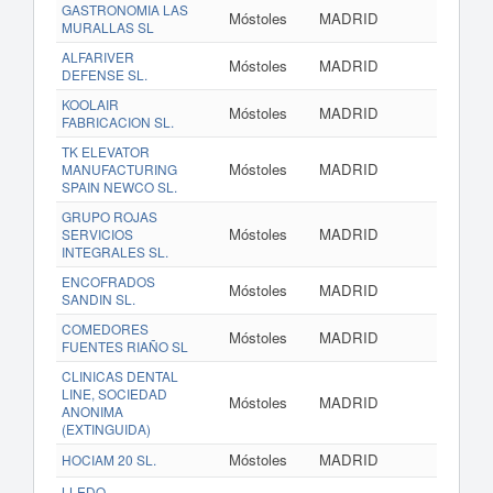
GASTRONOMIA LAS
Móstoles
MADRID
www.ga
MURALLAS SL
ALFARIVER
Móstoles
MADRID
DEFENSE SL.
KOOLAIR
Móstoles
MADRID
FABRICACION SL.
TK ELEVATOR
Móstoles
MADRID
MANUFACTURING
SPAIN NEWCO SL.
GRUPO ROJAS
Móstoles
MADRID
SERVICIOS
INTEGRALES SL.
ENCOFRADOS
Móstoles
MADRID
SANDIN SL.
COMEDORES
Móstoles
MADRID
FUENTES RIAÑO SL
CLINICAS DENTAL
LINE, SOCIEDAD
Móstoles
MADRID
ww
ANONIMA
(EXTINGUIDA)
Móstoles
MADRID
HOCIAM 20 SL.
LLEDO