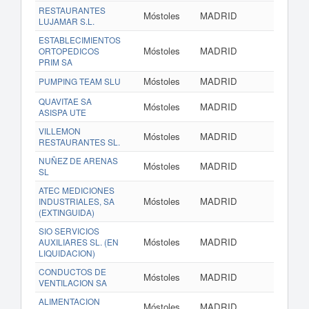
RESTAURANTES
Móstoles
MADRID
LUJAMAR S.L.
ESTABLECIMIENTOS
Móstoles
MADRID
ORTOPEDICOS
PRIM SA
Móstoles
MADRID
PUMPING TEAM SLU
QUAVITAE SA
Móstoles
MADRID
ASISPA UTE
VILLEMON
Móstoles
MADRID
RESTAURANTES SL.
NUÑEZ DE ARENAS
Móstoles
MADRID
SL
ATEC MEDICIONES
Móstoles
MADRID
INDUSTRIALES, SA
(EXTINGUIDA)
SIO SERVICIOS
Móstoles
MADRID
AUXILIARES SL. (EN
LIQUIDACION)
CONDUCTOS DE
Móstoles
MADRID
VENTILACION SA
ALIMENTACION
Móstoles
MADRID