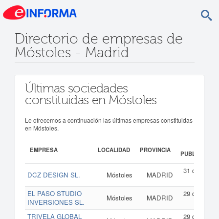
Directorio de empresas de
Móstoles - Madrid
Últimas sociedades
constituidas en Móstoles
Le ofrecemos a continuación las últimas empresas constituidas
en Móstoles.
FECHA
EMPRESA
LOCALIDAD
PROVINCIA
PUBLICACIÓN
31 de julio d
DCZ DESIGN SL.
Móstoles
MADRID
202
EL PASO STUDIO
29 de julio d
Móstoles
MADRID
INVERSIONES SL.
202
TRIVELA GLOBAL
29 de julio d