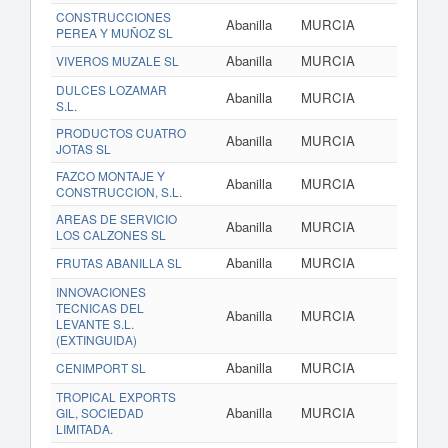
CONSTRUCCIONES
Abanilla
MURCIA
PEREA Y MUÑOZ SL
Abanilla
MURCIA
www.v
VIVEROS MUZALE SL
DULCES LOZAMAR
Abanilla
MURCIA
S.L.
PRODUCTOS CUATRO
Abanilla
MURCIA
JOTAS SL
FAZCO MONTAJE Y
Abanilla
MURCIA
CONSTRUCCION, S.L.
AREAS DE SERVICIO
Abanilla
MURCIA
www.
LOS CALZONES SL
Abanilla
MURCIA
FRUTAS ABANILLA SL
INNOVACIONES
TECNICAS DEL
Abanilla
MURCIA
LEVANTE S.L.
(EXTINGUIDA)
Abanilla
MURCIA
CENIMPORT SL
TROPICAL EXPORTS
Abanilla
MURCIA
www.trop
GIL, SOCIEDAD
LIMITADA.