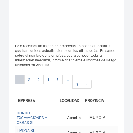
Le ofrecemos un listado de empresas ubicadas en Abanilla
que han tenidos actualizaciones en los últimos días. Pulsando
sobre el nombre de la empresa podrá conocer toda la
información mercantil, informe financieros e informes de riesgo
ubicadas en Abanilla.
1
2
3
4
5
...
8
»
EMPRESA
LOCALIDAD
PROVINCIA
HONDO
Abanilla
MURCIA
EXCAVACIONES Y
OBRAS SL
LIPONA SL
Abanilla
MURCIA