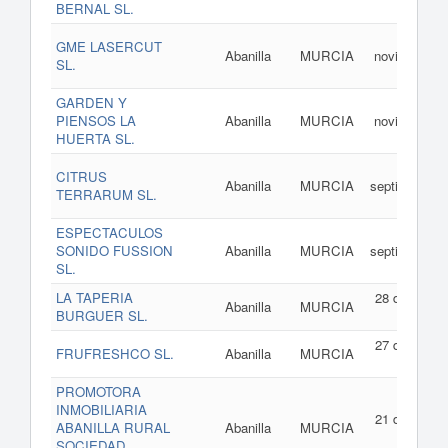
BERNAL SL.
202
08 d
GME LASERCUT
Abanilla
MURCIA
noviembre d
SL.
202
GARDEN Y
03 d
PIENSOS LA
Abanilla
MURCIA
noviembre d
HUERTA SL.
202
28 d
CITRUS
Abanilla
MURCIA
septiembre d
TERRARUM SL.
202
ESPECTACULOS
11 d
SONIDO FUSSION
Abanilla
MURCIA
septiembre d
SL.
202
LA TAPERIA
28 de julio d
Abanilla
MURCIA
BURGUER SL.
202
27 de julio d
FRUFRESHCO SL.
Abanilla
MURCIA
202
PROMOTORA
INMOBILIARIA
21 de julio d
ABANILLA RURAL
Abanilla
MURCIA
202
SOCIEDAD