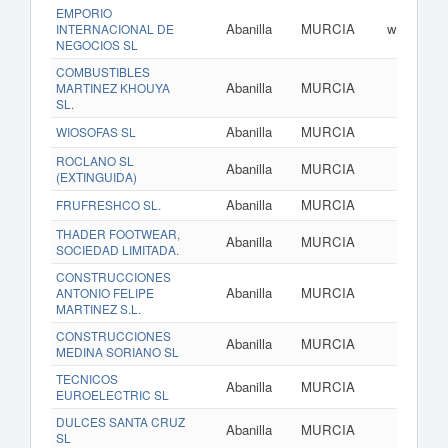
EMPORIO
Abanilla
MURCIA
www.empor
INTERNACIONAL DE
NEGOCIOS SL
COMBUSTIBLES
Abanilla
MURCIA
MARTINEZ KHOUYA
SL.
Abanilla
MURCIA
WIOSOFAS SL
ROCLANO SL
Abanilla
MURCIA
(EXTINGUIDA)
Abanilla
MURCIA
FRUFRESHCO SL.
THADER FOOTWEAR,
Abanilla
MURCIA
www.t
SOCIEDAD LIMITADA.
CONSTRUCCIONES
Abanilla
MURCIA
ANTONIO FELIPE
MARTINEZ S.L.
CONSTRUCCIONES
Abanilla
MURCIA
MEDINA SORIANO SL
TECNICOS
Abanilla
MURCIA
EUROELECTRIC SL
DULCES SANTA CRUZ
Abanilla
MURCIA
www.du
SL