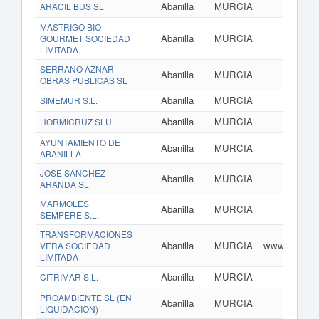
Abanilla
MURCIA
ARACIL BUS SL
MASTRIGO BIO-
Abanilla
MURCIA
GOURMET SOCIEDAD
LIMITADA.
SERRANO AZNAR
Abanilla
MURCIA
OBRAS PUBLICAS SL
Abanilla
MURCIA
SIMEMUR S.L.
Abanilla
MURCIA
w
HORMICRUZ SLU
AYUNTAMIENTO DE
Abanilla
MURCIA
ABANILLA
JOSE SANCHEZ
Abanilla
MURCIA
ww
ARANDA SL
MARMOLES
Abanilla
MURCIA
SEMPERE S.L.
TRANSFORMACIONES
Abanilla
MURCIA
www.transfo
VERA SOCIEDAD
LIMITADA
Abanilla
MURCIA
CITRIMAR S.L.
PROAMBIENTE SL (EN
Abanilla
MURCIA
ww
LIQUIDACION)