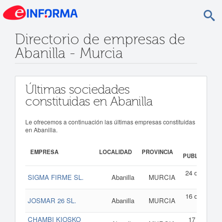
Directorio de empresas de
Abanilla - Murcia
Últimas sociedades
constituidas en Abanilla
Le ofrecemos a continuación las últimas empresas constituidas
en Abanilla.
FECHA
EMPRESA
LOCALIDAD
PROVINCIA
PUBLICACIÓN
24 de abril d
SIGMA FIRME SL.
Abanilla
MURCIA
202
16 de abril d
JOSMAR 26 SL.
Abanilla
MURCIA
202
CHAMBI KIOSKO
17 de marz