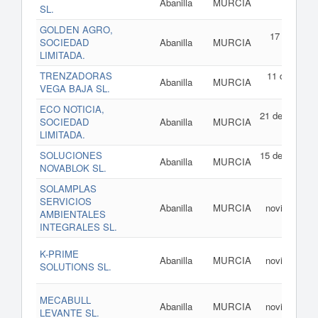
Abanilla
MURCIA
SL.
de 202
GOLDEN AGRO,
17 de marz
SOCIEDAD
Abanilla
MURCIA
de 202
LIMITADA.
TRENZADORAS
11 de febrer
Abanilla
MURCIA
VEGA BAJA SL.
de 202
ECO NOTICIA,
21 de enero d
SOCIEDAD
Abanilla
MURCIA
202
LIMITADA.
SOLUCIONES
15 de enero d
Abanilla
MURCIA
NOVABLOK SL.
202
SOLAMPLAS
27 d
SERVICIOS
Abanilla
MURCIA
noviembre d
AMBIENTALES
202
INTEGRALES SL.
11 d
K-PRIME
Abanilla
MURCIA
noviembre d
SOLUTIONS SL.
202
03 d
MECABULL
Abanilla
MURCIA
noviembre d
LEVANTE SL.