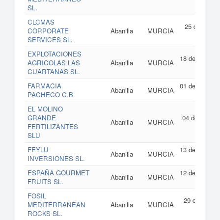
SL.
CLCMAS
25 de febrer
CORPORATE
Abanilla
MURCIA
de 202
SERVICES SL.
EXPLOTACIONES
18 de enero d
AGRICOLAS LAS
Abanilla
MURCIA
202
CUARTANAS SL.
FARMACIA
01 de enero d
Abanilla
MURCIA
PACHECO C.B.
202
EL MOLINO
GRANDE
04 de junio d
Abanilla
MURCIA
FERTILIZANTES
202
SLU
FEYLU
13 de mayo d
Abanilla
MURCIA
INVERSIONES SL.
202
ESPAÑA GOURMET
12 de mayo d
Abanilla
MURCIA
FRUITS SL.
202
FOSIL
29 de abril d
MEDITERRANEAN
Abanilla
MURCIA
202
ROCKS SL.