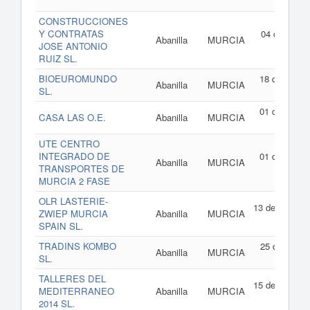
202
CONSTRUCCIONES
Y CONTRATAS
04 de agost
Abanilla
MURCIA
JOSE ANTONIO
de 202
RUIZ SL.
BIOEUROMUNDO
18 de julio d
Abanilla
MURCIA
SL.
202
01 de julio d
CASA LAS O.E.
Abanilla
MURCIA
202
UTE CENTRO
INTEGRADO DE
01 de julio d
Abanilla
MURCIA
TRANSPORTES DE
202
MURCIA 2 FASE
OLR LASTERIE-
13 de mayo d
ZWIEP MURCIA
Abanilla
MURCIA
202
SPAIN SL.
TRADINS KOMBO
25 de febrer
Abanilla
MURCIA
SL.
de 202
TALLERES DEL
15 de enero d
MEDITERRANEO
Abanilla
MURCIA
202
2014 SL.