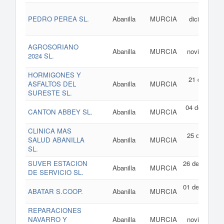
24 d
PEDRO PEREA SL.
Abanilla
MURCIA
diciembre d
202
21 d
AGROSORIANO
Abanilla
MURCIA
noviembre d
2024 SL.
202
HORMIGONES Y
21 de agost
ASFALTOS DEL
Abanilla
MURCIA
de 202
SURESTE SL.
04 de junio d
CANTON ABBEY SL.
Abanilla
MURCIA
202
CLINICA MAS
25 de abril d
SALUD ABANILLA
Abanilla
MURCIA
202
SL.
SUVER ESTACION
26 de enero d
Abanilla
MURCIA
DE SERVICIO SL.
202
01 de enero d
ABATAR S.COOP.
Abanilla
MURCIA
202
REPARACIONES
28 d
NAVARRO Y
Abanilla
MURCIA
noviembre d