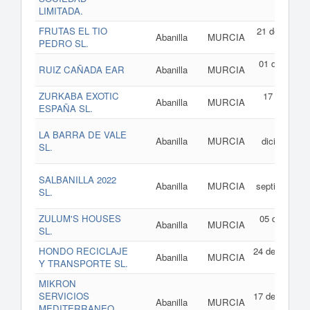
LIMITADA.
FRUTAS EL TIO
21 de junio d
Abanilla
MURCIA
PEDRO SL.
202
01 de abril d
RUIZ CAÑADA EAR
Abanilla
MURCIA
202
ZURKABA EXOTIC
17 de marz
Abanilla
MURCIA
ESPAÑA SL.
de 202
28 d
LA BARRA DE VALE
Abanilla
MURCIA
diciembre d
SL.
202
28 d
SALBANILLA 2022
Abanilla
MURCIA
septiembre d
SL.
202
ZULUM'S HOUSES
05 de julio d
Abanilla
MURCIA
SL.
202
HONDO RECICLAJE
24 de mayo d
Abanilla
MURCIA
Y TRANSPORTE SL.
202
MIKRON
SERVICIOS
17 de mayo d
Abanilla
MURCIA
MEDITERRANEO
202