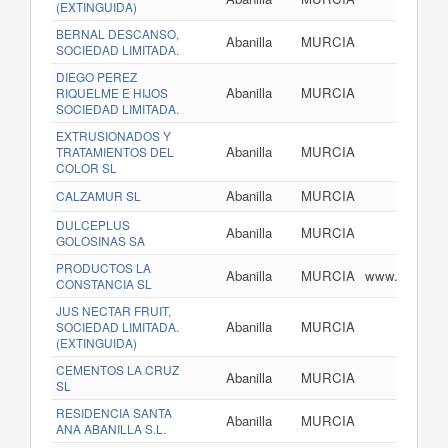
(EXTINGUIDA)
BERNAL DESCANSO,
Abanilla
MURCIA
SOCIEDAD LIMITADA.
DIEGO PEREZ
Abanilla
MURCIA
RIQUELME E HIJOS
SOCIEDAD LIMITADA.
EXTRUSIONADOS Y
Abanilla
MURCIA
TRATAMIENTOS DEL
COLOR SL
Abanilla
MURCIA
CALZAMUR SL
DULCEPLUS
Abanilla
MURCIA
w
GOLOSINAS SA
PRODUCTOS LA
Abanilla
MURCIA
www.producto
CONSTANCIA SL
JUS NECTAR FRUIT,
Abanilla
MURCIA
SOCIEDAD LIMITADA.
(EXTINGUIDA)
CEMENTOS LA CRUZ
Abanilla
MURCIA
www.ce
SL
RESIDENCIA SANTA
Abanilla
MURCIA
w
ANA ABANILLA S.L.