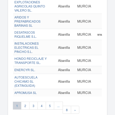
EXPLOTACIONES
Abanilla
MURCIA
AGRICOLAS QUINTO
VALERO SL.
ARIDOS Y
Abanilla
MURCIA
PREFABRICADOS
BARINAS SL
DESATASCOS
Abanilla
MURCIA
www.desata
RIQUELME S.L.
INSTALACIONES
Abanilla
MURCIA
ELECTRICAS EL
PINCHO S.L.
HONDO RECICLAJE Y
Abanilla
MURCIA
TRANSPORTE SL.
Abanilla
MURCIA
ENERCYR SL.
AUTOESCUELA
Abanilla
MURCIA
CHICAMO SL
(EXTINGUIDA)
Abanilla
MURCIA
APROMUSA SL
1
2
3
4
5
...
8
»