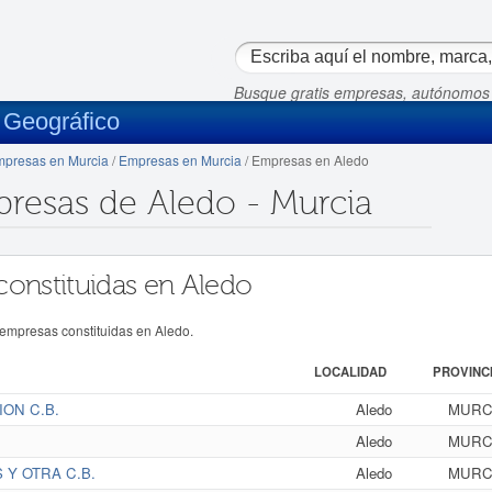
Busque gratis empresas, autónomos
 Geográfico
presas en Murcia
/
Empresas en Murcia
/ Empresas en Aledo
presas de Aledo - Murcia
constituidas en Aledo
 empresas constituidas en Aledo.
LOCALIDAD
PROVINC
ON C.B.
Aledo
MURC
Aledo
MURC
Y OTRA C.B.
Aledo
MURC