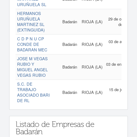
1993
URUÑUELA SL
HERMANOS
URUÑUELA
29 de octubre
Badarán
RIOJA (LA)
MARTINEZ SL
de 1992
(EXTINGUIDA)
C D P N U CP
03 de abril de
CONDE DE
Badarán
RIOJA (LA)
1991
BADARAN MEC
JOSE M VEGAS
RUBIO Y
03 de enero de
Badarán
RIOJA (LA)
MIGUEL ANGEL
1990
VEGAS RUBIO
S.C. DE
TRABAJO
15 de julio de
Badarán
RIOJA (LA)
ASOCIADO BARI
1988
DE RL
Listado de Empresas de
Badarán