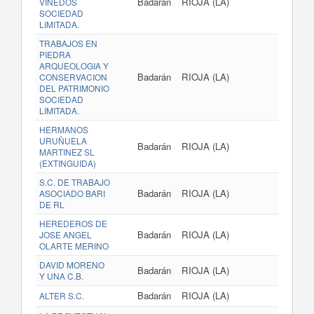
Badarán
RIOJA (LA)
VIÑEDOS
SOCIEDAD
LIMITADA.
TRABAJOS EN
PIEDRA
ARQUEOLOGIA Y
Badarán
RIOJA (LA)
CONSERVACION
DEL PATRIMONIO
SOCIEDAD
LIMITADA.
HERMANOS
URUÑUELA
Badarán
RIOJA (LA)
MARTINEZ SL
(EXTINGUIDA)
S.C. DE TRABAJO
Badarán
RIOJA (LA)
ASOCIADO BARI
DE RL
HEREDEROS DE
Badarán
RIOJA (LA)
JOSE ANGEL
OLARTE MERINO
DAVID MORENO
Badarán
RIOJA (LA)
Y UNA C.B.
Badarán
RIOJA (LA)
www.
ALTER S.C.