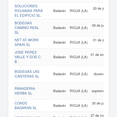
SOLUCIONES
20 de julio de
RIOJANAS PARA
Badarán
RIOJA (LA)
2006
EL EDIFICIO SL.
BODEGAS
09 de junio de
CAMINO REAL
Badarán
RIOJA (LA)
2005
SL
NET AT WORK
01 de julio de
Badarán
RIOJA (LA)
SPAIN SL
2004
JOSE PEREZ
01 de enero de
VALLE Y DOS C.
Badarán
RIOJA (LA)
2001
B.
19 de
BODEGAS LAS
Badarán
RIOJA (LA)
diciembre de
CANTERAS SL
2000
06 de
PANADERIA
Badarán
RIOJA (LA)
septiembre de
HERBA SL
1999
CONDE
30 de junio de
Badarán
RIOJA (LA)
BADARAN SL
1999
27 de mayo de