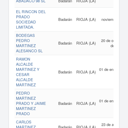
ABADACO 98 SL
Badarán
RIOJA (LA)
1999
EL RINCON DEL
04 de
PRADO
Badarán
RIOJA (LA)
noviembre de
SOCIEDAD
1997
LIMITADA.
BODEGAS
PEDRO
20 de octubre
Badarán
RIOJA (LA)
MARTINEZ
de 1994
ALESANCO SL
RAMON
ALCALDE
MARTINEZ Y
01 de enero de
Badarán
RIOJA (LA)
CESAR
1994
ALCALDE
MARTINEZ
PEDRO
MARTINEZ
01 de enero de
PRADO Y JAIME
Badarán
RIOJA (LA)
1994
MARTINEZ
PRADO
CARLOS
23 de abril de
MARTINEZ
Badarán
RIOJA (LA)