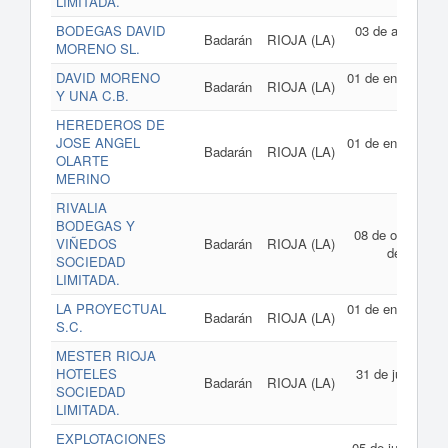
LIMITADA.
BODEGAS DAVID
03 de abril de
Badarán
RIOJA (LA)
MORENO SL.
2017
DAVID MORENO
01 de enero de
Badarán
RIOJA (LA)
Y UNA C.B.
2017
HEREDEROS DE
JOSE ANGEL
01 de enero de
Badarán
RIOJA (LA)
OLARTE
2016
MERINO
RIVALIA
BODEGAS Y
08 de octubre
VIÑEDOS
Badarán
RIOJA (LA)
de 2015
SOCIEDAD
LIMITADA.
LA PROYECTUAL
01 de enero de
Badarán
RIOJA (LA)
S.C.
2015
MESTER RIOJA
HOTELES
31 de julio de
Badarán
RIOJA (LA)
SOCIEDAD
2014
LIMITADA.
EXPLOTACIONES
05 de junio de