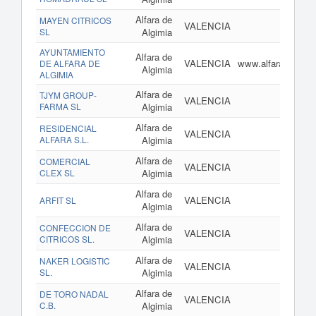
Alfara de
MAYEN CITRICOS
VALENCIA
SL
Algimia
AYUNTAMIENTO
Alfara de
VALENCIA
www.alfaradealgim
DE ALFARA DE
Algimia
ALGIMIA
Alfara de
TJYM GROUP-
VALENCIA
FARMA SL
Algimia
Alfara de
RESIDENCIAL
VALENCIA
ALFARA S.L.
Algimia
Alfara de
COMERCIAL
VALENCIA
CLEX SL
Algimia
Alfara de
VALENCIA
ARFIT SL
Algimia
Alfara de
CONFECCION DE
VALENCIA
CITRICOS SL.
Algimia
Alfara de
NAKER LOGISTIC
VALENCIA
SL.
Algimia
Alfara de
DE TORO NADAL
VALENCIA
C.B.
Algimia