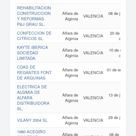
REHABILITACION
CONSTRUCCION
Alfara de
08 de junio de
VALENCIA
Y REFORMAS
Algimia
2018
P&J GRAU SL.
CONFECCION DE
Alfara de
20 de febrero
VALENCIA
CITRICOS SL.
Algimia
de 2018
KAYTE IBERICA
Alfara de
10 de octubre
SOCIEDAD
VALENCIA
Algimia
de 2017
LIMITADA.
CDAD DE
Alfara de
01 de enero de
REGANTES FONT
VALENCIA
Algimia
2017
DE ARGUINAS
ELECTRICA DE
ALGIMIA DE
Alfara de
13 de junio de
ALFARA
VALENCIA
Algimia
2016
DISTRIBUIDORA
SL.
Alfara de
29 de junio de
VILANY 2004 SL.
VALENCIA
Algimia
2015
1980 ACEGIRO
Alfara de
08 de abril de