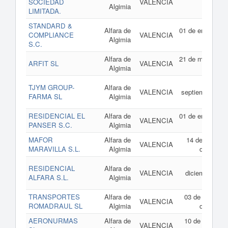
SOCIEDAD
VALENCIA
Algimia
2014
LIMITADA.
STANDARD &
Alfara de
01 de enero de
COMPLIANCE
VALENCIA
Algimia
2013
S.C.
Alfara de
21 de mayo de
ARFIT SL
VALENCIA
Algimia
2009
18 de
TJYM GROUP-
Alfara de
VALENCIA
septiembre de
FARMA SL
Algimia
2007
RESIDENCIAL EL
Alfara de
01 de enero de
VALENCIA
PANSER S.C.
Algimia
2007
MAFOR
Alfara de
14 de marzo
VALENCIA
MARAVILLA S.L.
Algimia
de 2006
01 de
RESIDENCIAL
Alfara de
VALENCIA
diciembre de
ALFARA S.L.
Algimia
2005
TRANSPORTES
Alfara de
03 de febrero
VALENCIA
ROMADRAUL SL
Algimia
de 2005
AERONURMAS
Alfara de
10 de febrero
VALENCIA