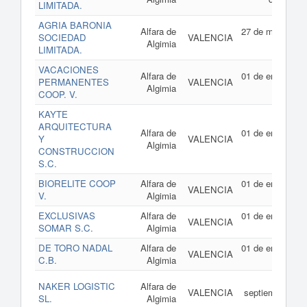
LIMITADA.
AGRIA BARONIA
Alfara de
27 de mayo de
SOCIEDAD
VALENCIA
Algimia
2021
LIMITADA.
VACACIONES
Alfara de
01 de enero de
PERMANENTES
VALENCIA
Algimia
2021
COOP. V.
KAYTE
ARQUITECTURA
Alfara de
01 de enero de
Y
VALENCIA
Algimia
2021
CONSTRUCCION
S.C.
BIORELITE COOP
Alfara de
01 de enero de
VALENCIA
V.
Algimia
2021
EXCLUSIVAS
Alfara de
01 de enero de
VALENCIA
SOMAR S.C.
Algimia
2020
DE TORO NADAL
Alfara de
01 de enero de
VALENCIA
C.B.
Algimia
2019
14 de
NAKER LOGISTIC
Alfara de
VALENCIA
septiembre de
SL.
Algimia
2018