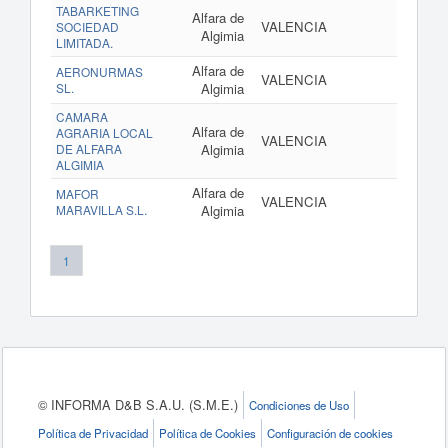
TABARKETING
Alfara de
VALENCIA
SOCIEDAD
Algimia
LIMITADA.
Alfara de
AERONURMAS
VALENCIA
SL.
Algimia
CAMARA
Alfara de
AGRARIA LOCAL
VALENCIA
DE ALFARA
Algimia
ALGIMIA
Alfara de
MAFOR
VALENCIA
MARAVILLA S.L.
Algimia
1
© INFORMA D&B S.A.U. (S.M.E.)
Condiciones de Uso
Política de Privacidad
Política de Cookies
Configuración de cookies