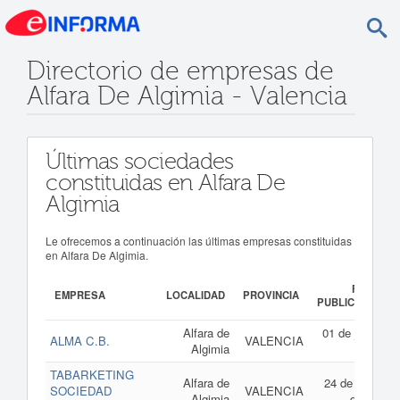
Directorio de empresas de
Alfara De Algimia - Valencia
Últimas sociedades
constituidas en Alfara De
Algimia
Le ofrecemos a continuación las últimas empresas constituidas
en Alfara De Algimia.
FECHA
EMPRESA
LOCALIDAD
PROVINCIA
PUBLICACIÓN
Alfara de
01 de julio de
ALMA C.B.
VALENCIA
Algimia
2025
TABARKETING
Alfara de
24 de agosto
SOCIEDAD
VALENCIA
Algimia
de 2022