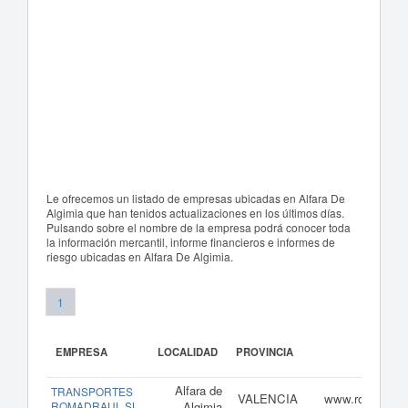
Le ofrecemos un listado de empresas ubicadas en Alfara De
Algimia que han tenidos actualizaciones en los últimos días.
Pulsando sobre el nombre de la empresa podrá conocer toda
la información mercantil, informe financieros e informes de
riesgo ubicadas en Alfara De Algimia.
1
EMPRESA
LOCALIDAD
PROVINCIA
Alfara de
TRANSPORTES
VALENCIA
www.romadraul
ROMADRAUL SL
Algimia