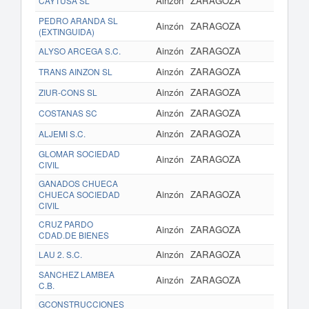
Ainzón
ZARAGOZA
CAYTUSA SL
PEDRO ARANDA SL
Ainzón
ZARAGOZA
(EXTINGUIDA)
Ainzón
ZARAGOZA
www.a
ALYSO ARCEGA S.C.
Ainzón
ZARAGOZA
TRANS AINZON SL
Ainzón
ZARAGOZA
ZIUR-CONS SL
Ainzón
ZARAGOZA
COSTANAS SC
Ainzón
ZARAGOZA
ww
ALJEMI S.C.
GLOMAR SOCIEDAD
Ainzón
ZARAGOZA
CIVIL
GANADOS CHUECA
Ainzón
ZARAGOZA
CHUECA SOCIEDAD
CIVIL
CRUZ PARDO
Ainzón
ZARAGOZA
CDAD.DE BIENES
Ainzón
ZARAGOZA
LAU 2. S.C.
SANCHEZ LAMBEA
Ainzón
ZARAGOZA
C.B.
GCONSTRUCCIONES