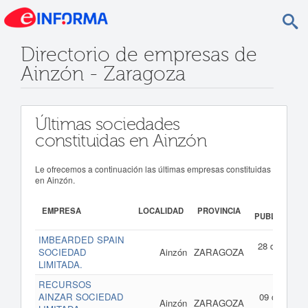
Directorio de empresas de
Ainzón - Zaragoza
Últimas sociedades
constituidas en Ainzón
Le ofrecemos a continuación las últimas empresas constituidas
en Ainzón.
FECH
EMPRESA
LOCALIDAD
PROVINCIA
PUBLICACIÓ
IMBEARDED SPAIN
28 de abril d
SOCIEDAD
Ainzón
ZARAGOZA
202
LIMITADA.
RECURSOS
AINZAR SOCIEDAD
09 de febrer
Ainzón
ZARAGOZA