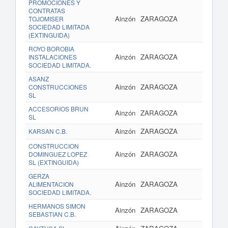
PROMOCIONES Y
CONTRATAS
Ainzón
ZARAGOZA
TOJOMISER
SOCIEDAD LIMITADA
(EXTINGUIDA)
ROYO BOROBIA
Ainzón
ZARAGOZA
INSTALACIONES
SOCIEDAD LIMITADA.
ASANZ
Ainzón
ZARAGOZA
CONSTRUCCIONES
SL
ACCESORIOS BRUN
Ainzón
ZARAGOZA
SL
Ainzón
ZARAGOZA
www.
KARSAN C.B.
CONSTRUCCION
Ainzón
ZARAGOZA
DOMINGUEZ LOPEZ
SL (EXTINGUIDA)
GERZA
Ainzón
ZARAGOZA
ALIMENTACION
SOCIEDAD LIMITADA.
HERMANOS SIMON
Ainzón
ZARAGOZA
SEBASTIAN C.B.