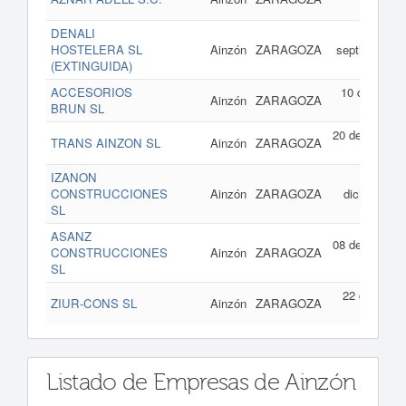
200
DENALI
07 d
HOSTELERA SL
Ainzón
ZARAGOZA
septiembre d
(EXTINGUIDA)
200
ACCESORIOS
10 de julio d
Ainzón
ZARAGOZA
BRUN SL
200
20 de enero d
TRANS AINZON SL
Ainzón
ZARAGOZA
199
IZANON
17 d
CONSTRUCCIONES
Ainzón
ZARAGOZA
diciembre d
SL
199
ASANZ
08 de mayo d
CONSTRUCCIONES
Ainzón
ZARAGOZA
199
SL
22 de agost
ZIUR-CONS SL
Ainzón
ZARAGOZA
de 199
Listado de Empresas de Ainzón