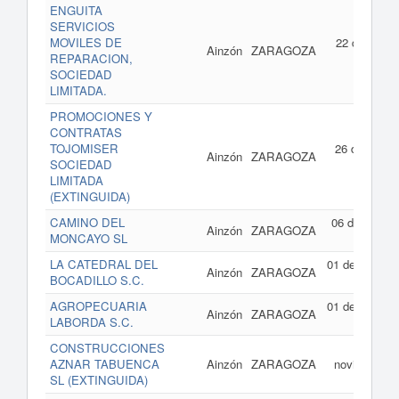
ENGUITA
SERVICIOS
MOVILES DE
22 de febrer
Ainzón
ZARAGOZA
REPARACION,
de 200
SOCIEDAD
LIMITADA.
PROMOCIONES Y
CONTRATAS
TOJOMISER
26 de julio d
Ainzón
ZARAGOZA
SOCIEDAD
200
LIMITADA
(EXTINGUIDA)
CAMINO DEL
06 de junio d
Ainzón
ZARAGOZA
MONCAYO SL
200
LA CATEDRAL DEL
01 de enero d
Ainzón
ZARAGOZA
BOCADILLO S.C.
200
AGROPECUARIA
01 de enero d
Ainzón
ZARAGOZA
LABORDA S.C.
200
CONSTRUCCIONES
02 d
AZNAR TABUENCA
Ainzón
ZARAGOZA
noviembre d
SL (EXTINGUIDA)
200