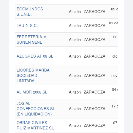
201
EGOMUNDOS
05 de octubr
Ainzón
ZARAGOZA
S.L.N.E.
de 201
01 de enero d
LAU 2. S.C.
Ainzón
ZARAGOZA
201
FERRETERIA M.
23 de marz
Ainzón
ZARAGOZA
SUNEN SLNE.
de 201
23 d
AZUGRES AT 08 SL
Ainzón
ZARAGOZA
diciembre d
200
LICORES MARBA
11 d
SOCIEDAD
Ainzón
ZARAGOZA
noviembre d
LIMITADA.
200
04 de febrer
ALIMOR 2008 SL
Ainzón
ZARAGOZA
de 200
JOSIAL
17 de abril d
CONFECCIONES SL
Ainzón
ZARAGOZA
200
(EN LIQUIDACION)
OBRAS CIVILES
07 de marz
Ainzón
ZARAGOZA
RUIZ MARTINEZ SL
de 200