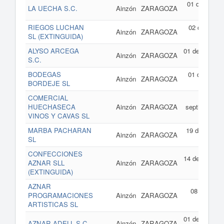
01 de octubr
LA UECHA S.C.
Ainzón
ZARAGOZA
de 200
RIEGOS LUCHAN
02 de febrer
Ainzón
ZARAGOZA
SL (EXTINGUIDA)
de 200
ALYSO ARCEGA
01 de enero d
Ainzón
ZARAGOZA
S.C.
200
BODEGAS
01 de julio d
Ainzón
ZARAGOZA
BORDEJE SL
200
COMERCIAL
12 d
HUECHASECA
Ainzón
ZARAGOZA
septiembre d
VINOS Y CAVAS SL
200
MARBA PACHARAN
19 de junio d
Ainzón
ZARAGOZA
SL
200
CONFECCIONES
14 de mayo d
AZNAR SLL
Ainzón
ZARAGOZA
200
(EXTINGUIDA)
AZNAR
08 de marz
PROGRAMACIONES
Ainzón
ZARAGOZA
de 200
ARTISTICAS SL
01 de enero d
AZNAR ADELL S.C.
Ainzón
ZARAGOZA