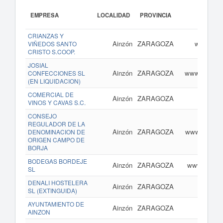
EMPRESA
LOCALIDAD
PROVINCIA
CRIANZAS Y
Ainzón
ZARAGOZA
www.bode
VIÑEDOS SANTO
CRISTO S.COOP.
JOSIAL
Ainzón
ZARAGOZA
www.josialco
CONFECCIONES SL
(EN LIQUIDACION)
COMERCIAL DE
Ainzón
ZARAGOZA
VINOS Y CAVAS S.C.
CONSEJO
REGULADOR DE LA
Ainzón
ZARAGOZA
www.docamp
DENOMINACION DE
ORIGEN CAMPO DE
BORJA
BODEGAS BORDEJE
Ainzón
ZARAGOZA
www.bodega
SL
DENALI HOSTELERA
Ainzón
ZARAGOZA
SL (EXTINGUIDA)
AYUNTAMIENTO DE
Ainzón
ZARAGOZA
w
AINZON