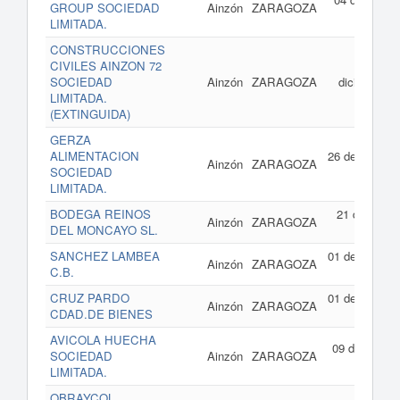
GROUP SOCIEDAD
Ainzón
ZARAGOZA
de 201
LIMITADA.
CONSTRUCCIONES
CIVILES AINZON 72
21 d
SOCIEDAD
Ainzón
ZARAGOZA
diciembre d
LIMITADA.
201
(EXTINGUIDA)
GERZA
ALIMENTACION
26 de enero d
Ainzón
ZARAGOZA
SOCIEDAD
201
LIMITADA.
BODEGA REINOS
21 de febrer
Ainzón
ZARAGOZA
DEL MONCAYO SL.
de 201
SANCHEZ LAMBEA
01 de enero d
Ainzón
ZARAGOZA
C.B.
201
CRUZ PARDO
01 de enero d
Ainzón
ZARAGOZA
CDAD.DE BIENES
201
AVICOLA HUECHA
09 de junio d
SOCIEDAD
Ainzón
ZARAGOZA
201
LIMITADA.
OBRAYCOL