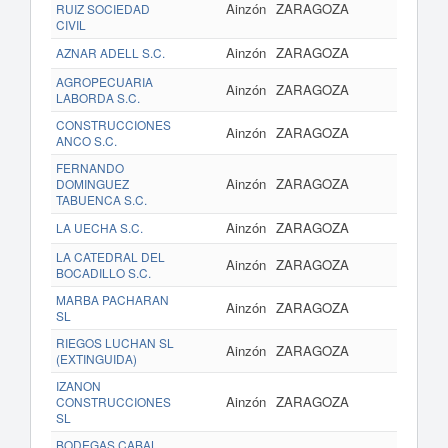
Ainzón
ZARAGOZA
RUIZ SOCIEDAD
CIVIL
Ainzón
ZARAGOZA
AZNAR ADELL S.C.
AGROPECUARIA
Ainzón
ZARAGOZA
LABORDA S.C.
CONSTRUCCIONES
Ainzón
ZARAGOZA
ANCO S.C.
FERNANDO
Ainzón
ZARAGOZA
DOMINGUEZ
TABUENCA S.C.
Ainzón
ZARAGOZA
LA UECHA S.C.
LA CATEDRAL DEL
Ainzón
ZARAGOZA
BOCADILLO S.C.
MARBA PACHARAN
Ainzón
ZARAGOZA
SL
RIEGOS LUCHAN SL
Ainzón
ZARAGOZA
(EXTINGUIDA)
IZANON
Ainzón
ZARAGOZA
CONSTRUCCIONES
SL
BODEGAS CABAL