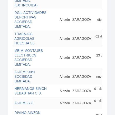
LIMITADA.
de 202
(EXTINGUIDA)
DGIL ACTIVIDADES
26 d
DEPORTIVAS
Ainzón
ZARAGOZA
diciembre d
SOCIEDAD
202
LIMITADA.
TRABAJOS
02 de junio d
AGRICOLAS
Ainzón
ZARAGOZA
202
HUECHA SL.
MEIM MONTAJES
ELECTRICOS
23 de abril d
Ainzón
ZARAGOZA
SOCIEDAD
202
LIMITADA.
ALJEMI 2020
24 d
SOCIEDAD
Ainzón
ZARAGOZA
noviembre d
LIMITADA.
202
HERMANOS SIMON
01 de enero d
Ainzón
ZARAGOZA
SEBASTIAN C.B.
202
01 de enero d
ALJEMI S.C.
Ainzón
ZARAGOZA
202
DIVINO AINZON
04 de octubr