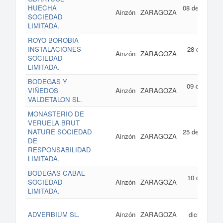
HUECHA
08 de enero d
Ainzón
ZARAGOZA
SOCIEDAD
201
LIMITADA.
ROYO BOROBIA
INSTALACIONES
28 de julio d
Ainzón
ZARAGOZA
SOCIEDAD
201
LIMITADA.
BODEGAS Y
09 de abril d
VIÑEDOS
Ainzón
ZARAGOZA
201
VALDETALON SL.
MONASTERIO DE
VERUELA BRUT
NATURE SOCIEDAD
25 de enero d
Ainzón
ZARAGOZA
DE
201
RESPONSABILIDAD
LIMITADA.
BODEGAS CABAL
10 de julio d
SOCIEDAD
Ainzón
ZARAGOZA
201
LIMITADA.
05 d
ADVERBIUM SL.
Ainzón
ZARAGOZA
diciembre d