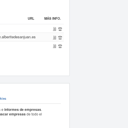
URL
MÁS INFO.
alberitedesanjuan.es
okies
s
e
informes de empresas
.
uscar empresas
de todo el